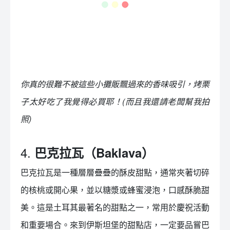
你真的很難不被這些小攤販飄過來的香味吸引，烤栗
子太好吃了我覺得必買耶！(而且我還請老闆幫我拍
照)
4.
巴克拉瓦（Baklava）
巴克拉瓦是一種層層疊疊的酥皮甜點，通常夾著切碎
的核桃或開心果，並以糖漿或蜂蜜浸泡，口感酥脆甜
美。這是土耳其最著名的甜點之一，常用於慶祝活動
和重要場合。來到伊斯坦堡的甜點店，一定要品嘗巴