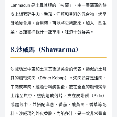
Lahmacun 是土耳其版的「披薩」，由一層薄薄的餅
皮上鋪著碎牛肉、番茄、洋蔥和香料的混合物，烤至
酥脆後食用。食用時，可以將它捲起來，加入一些生
菜、番茄和檸檬汁一起享用，味道十分鮮美。
8.沙威瑪（Shawarma）
沙威瑪是中東和土耳其街頭美食的代表，類似於土耳
其的旋轉烤肉（Döner Kebap）。烤肉通常是雞肉、
牛肉或羊肉，經過香料醃製後，放在垂直的旋轉烤架
上烤至焦香，然後削成薄片，夾在皮塔餅（Pide）
或麵包中，並搭配洋蔥、番茄、酸黃瓜、香草等配
料。沙威瑪的外皮香脆，內餡多汁，是一款非常豐富