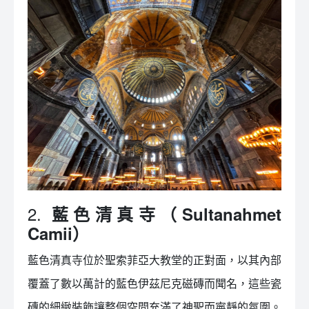
2.
藍色清真寺（Sultanahmet
Camii）
藍色清真寺位於聖索菲亞大教堂的正對面，以其內部
覆蓋了數以萬計的藍色伊茲尼克磁磚而聞名，這些瓷
磚的細緻裝飾讓整個空間充滿了神聖而寧靜的氛圍。