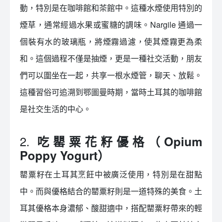
動，特別是在咖啡館和茶館中。這種水煙使用特別的
煙草，通常經過水果或蜜糖的調味。Nargile 通過一
個裝有水的玻璃瓶，將煙霧過濾，使其煙霧更為柔
和。這個過程不僅是抽煙，更是一種社交活動，朋友
們可以圍坐在一起，共享一根水煙管，聊天、放鬆。
這種習俗可追溯到鄂圖曼時期，當時土耳其的咖啡館
是社交生活的中心。
2.
吃罌粟花籽優格（Opium
Poppy Yogurt）
罌粟籽在土耳其烹飪中被廣泛使用，特別是在甜點
中。而與優格結合的罌粟籽則是一道特殊的美食。土
耳其優格本身濃郁、酸甜適中，搭配罌粟籽帶來的輕