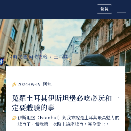
會員
何時文選-何時攻略
土耳其
2024-09-19
阿丸
蒐羅土耳其伊斯坦堡必吃必玩和一
定要體驗的事
伊斯坦堡（Istanbul）對我來說是土耳其最具魅力的
城市了，當我第一次踏上這座城市，完全愛上。