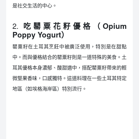
是社交生活的中心。
2.
吃罌粟花籽優格（Opium
Poppy Yogurt）
罌粟籽在土耳其烹飪中被廣泛使用，特別是在甜點
中。而與優格結合的罌粟籽則是一道特殊的美食。土
耳其優格本身濃郁、酸甜適中，搭配罌粟籽帶來的輕
微堅果香味，口感獨特。這道料理在一些土耳其特定
地區（如埃格海岸區）特別流行。