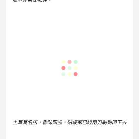
土耳其名店，香味四溢，砧板都已經用刀剁到凹下去