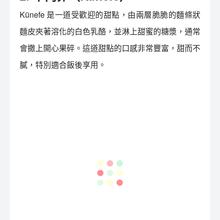
Künefe 是一道受歡迎的甜點，由兩層脆脆的麵條狀
麵皮夾著溶化的白色乳酪，並淋上甜蜜的糖漿，通常
會撒上開心果碎。這道甜點的口感非常豐富，甜而不
膩，特別適合飯後享用。