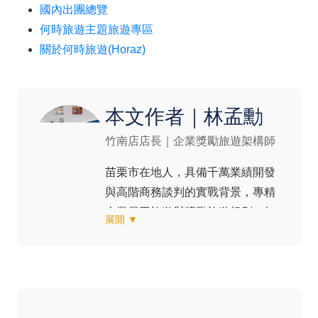
國內出團總覽
何時旅遊主題旅遊專區
關於何時旅遊(Horaz)
本文作者｜林孟勳
竹南店店長｜企業獎勵旅遊架構師
苗栗市在地人，具備千萬業績開發
與高階商務談判的實戰背景，專精
企業員工旅遊與獎勵旅遊規劃。無
展開 ▼
論是團隊犒賞、商務資源整合，還
是預算精算控管，他都習慣把每一
趟旅程當成一場需要縝密設計的專
案來執行。也因為看過太多商務住
宿，他更懂得分辨一間飯店是不是