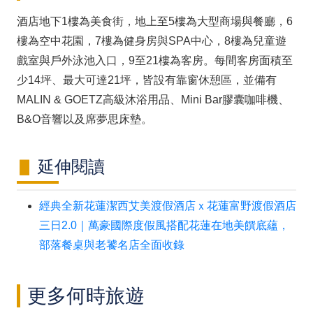
酒店地下1樓為美食街，地上至5樓為大型商場與餐廳，6
樓為空中花園，7樓為健身房與SPA中心，8樓為兒童遊
戲室與戶外泳池入口，9至21樓為客房。每間客房面積至
少14坪、最大可達21坪，皆設有靠窗休憩區，並備有
MALIN & GOETZ高級沐浴用品、Mini Bar膠囊咖啡機、
B&O音響以及席夢思床墊。
延伸閱讀
經典全新花蓮潔西艾美渡假酒店ｘ花蓮富野渡假酒店
三日2.0｜萬豪國際度假風搭配花蓮在地美饌底蘊，
部落餐桌與老饕名店全面收錄
更多何時旅遊