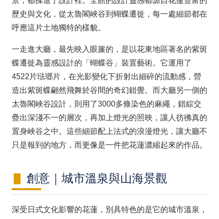
景，都揉進了設計裡。全館的設計靈感都源自花蓮豐富的
歷史與文化，從太魯閣峽谷到蝴蝶遷徙，每一處細節都在
呼應這片土地獨特的樣貌。
一走進大廳，最先映入眼簾的，是以花東地區著名的紫斑
蝶遷徙為靈感設計的「蝴蝶谷」裝置藝術。它運用了
4522片琺瑯片，在光影變化下折射出細碎的流動感，營
造出紫斑蝶翩然飛舞於谷間的奇幻錯覺。而大廳另一側的
太魯閣峽谷設計，則用了3000多條染色的麻繩，錯綜交
疊出深淺不一的層次，再加上燈光的照映，讓人彷彿真的
置身峽谷之中。這些細節配上法式的浪漫燈光，讓大廳不
只是報到的地方，而更像是一件把花蓮濃縮起來的作品。
創意｜城市溫泉與山海景觀
深受日式文化影響的花蓮，別具特色的是它的城市溫泉，