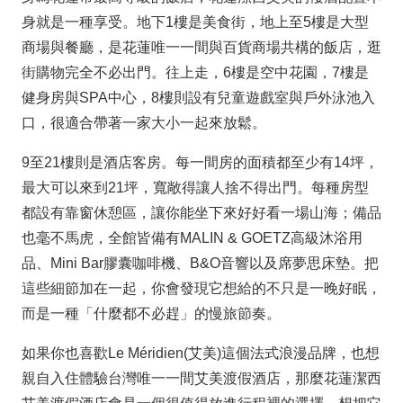
身就是一種享受。地下1樓是美食街，地上至5樓是大型
商場與餐廳，是花蓮唯一一間與百貨商場共構的飯店，逛
街購物完全不必出門。往上走，6樓是空中花園，7樓是
健身房與SPA中心，8樓則設有兒童遊戲室與戶外泳池入
口，很適合帶著一家大小一起來放鬆。
9至21樓則是酒店客房。每一間房的面積都至少有14坪，
最大可以來到21坪，寬敞得讓人捨不得出門。每種房型
都設有靠窗休憩區，讓你能坐下來好好看一場山海；備品
也毫不馬虎，全館皆備有MALIN & GOETZ高級沐浴用
品、Mini Bar膠囊咖啡機、B&O音響以及席夢思床墊。把
這些細節加在一起，你會發現它想給的不只是一晚好眠，
而是一種「什麼都不必趕」的慢旅節奏。
如果你也喜歡Le Méridien(艾美)這個法式浪漫品牌，也想
親自入住體驗台灣唯一一間艾美渡假酒店，那麼花蓮潔西