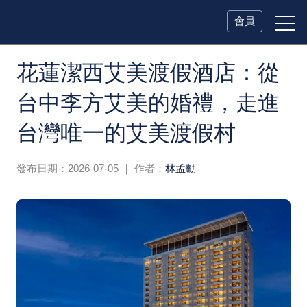
會員
花蓮潔西艾美渡假酒店：從
台中李方艾美的婚禮，走進
台灣唯一的艾美渡假村
發布日期：2026-07-05
｜ 作者：
林孟勳