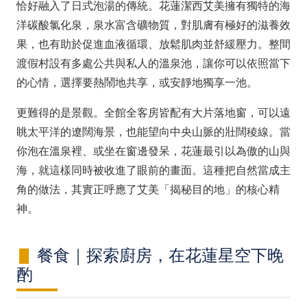
恰好融入了日式泡湯的傳統。花蓮潔西艾美擁有獨特的海
洋碳酸氯化泉，泉水富含礦物質，對肌膚有極好的滋養效
果，也有助於促進血液循環、放鬆肌肉並舒緩壓力。整間
渡假村設有多處公共與私人的溫泉池，讓你可以依照當下
的心情，選擇要熱鬧地共享，或安靜地獨享一池。
更難得的是景觀。全館全客房皆配有大片落地窗，可以遠
眺太平洋的遼闊海景，也能望向中央山脈的壯闊稜線。當
你泡在溫泉裡、或坐在窗邊發呆，花蓮最引以為傲的山與
海，就這樣同時被收進了眼前的畫面。這種把自然當成主
角的做法，其實正呼應了艾美「揭秘目的地」的核心精
神。
餐食｜探索廚房，在花蓮星空下晚
酌