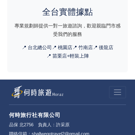
真的把「體驗」放在心上——像花
全台實體據點
蓮潔西艾美這樣，把在地文化揉進
每個細節的渡假酒店，正是他會特
專業規劃師提供一對一旅遊諮詢，歡迎親臨門市感
別想推薦的類型。
受我們的服務
專長：#企業獎勵旅遊 #員工旅遊策
📍 台北總公司
📍 桃園店
📍 竹南店
📍 後龍店
劃 #商務資源整合 #預算精算控管
📍 苗栗店+輕裝上陣
何時旅行社有限公司
品保 北2756 負責人：許采原
聯絡信箱：shallwegotravel2@gmail.com