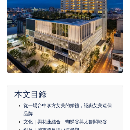
本文目錄
從一場台中李方艾美的婚禮，認識艾美這個
品牌
文化｜與花蓮結合：蝴蝶谷與太魯閣峽谷
創意｜城市溫泉與山海景觀