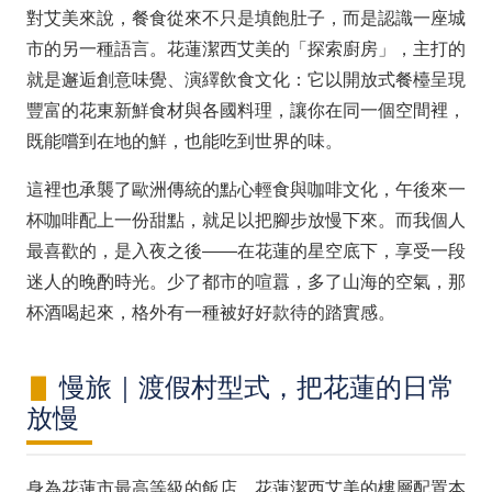
對艾美來說，餐食從來不只是填飽肚子，而是認識一座城
市的另一種語言。花蓮潔西艾美的「探索廚房」，主打的
就是邂逅創意味覺、演繹飲食文化：它以開放式餐檯呈現
豐富的花東新鮮食材與各國料理，讓你在同一個空間裡，
既能嚐到在地的鮮，也能吃到世界的味。
這裡也承襲了歐洲傳統的點心輕食與咖啡文化，午後來一
杯咖啡配上一份甜點，就足以把腳步放慢下來。而我個人
最喜歡的，是入夜之後——在花蓮的星空底下，享受一段
迷人的晚酌時光。少了都市的喧囂，多了山海的空氣，那
杯酒喝起來，格外有一種被好好款待的踏實感。
慢旅｜渡假村型式，把花蓮的日常
放慢
身為花蓮市最高等級的飯店，花蓮潔西艾美的樓層配置本