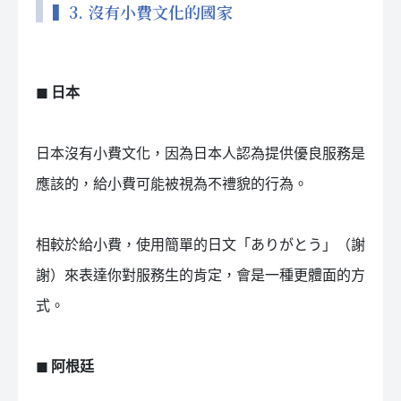
▍3. 沒有小費文化的國家
◼ 日本
日本沒有小費文化，因為日本人認為提供優良服務是
應該的，給小費可能被視為不禮貌的行為。
相較於給小費，使用簡單的日文「ありがとう」（謝
謝）來表達你對服務生的肯定，會是一種更體面的方
式。
◼ 阿根廷