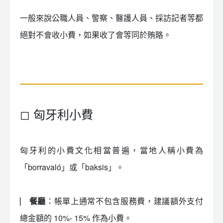
一般來說公職人員、警察、醫護人員、採訪記者等都
絕對不會收小費，如果收了會等同於賄賂。
◻ 匈牙利小費
匈牙利的小費文化相當普遍，當地人稱小費為
「borravaló」或「baksis」。
⎸ 餐廳
：帳單上通常不包含服務費，建議額外支付
總金額的 10%- 15% 作為小費。