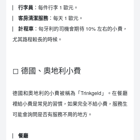
⎸ 行李員
：每件行李 1 歐元。
⎸ 客房清潔服務
：每天 1 歐元。
⎸ 計程車
：匈牙利的司機會期待 10% 左右的小費，
尤其路程較長的時候。
◻ 德國、奧地利小費
德國和奧地利的小費被稱為「Trinkgeld」。在餐廳
裡給小費是常見的習慣，如果完全不給小費，服務生
可能會詢問是否有服務不周的地方。
⎸ 餐廳