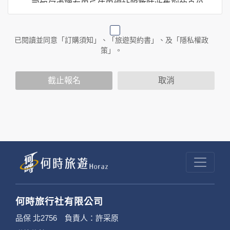
司如何處理在用戶使用網站服務時收集到的身份
識別資料，包括在商業伙伴合作時分享的任何身
份識別資料。
已閱讀並同意「訂購須知」、「旅遊契約書」、及「隱私權政
策」。
2. 隱私權保護政策不適用於何時旅行社有限公司
截止報名
取消
以外的公司 or 網站群，與非何時旅行社有限公
司所僱用或管理人員。例如您透過何時旅行社有
限公司旗下網站上的廣告廠商連結，這些置放連
結的廠商也可能蒐集您個人的資料。對於您主動
提供的個人資訊，這些廣告廠商或連結網站有其
個別的隱私權保護政策，其資料處理措施不適用
於何時旅行社有限公司隱私權保護政策。
何時旅行社有限公司
3. 您個人在何時旅行社有限公司旗下網站上的聊
品保 北2756 負責人：許采原