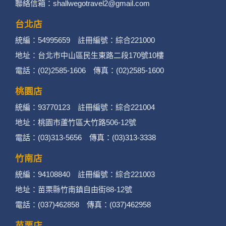
聯絡信箱：shallwegotravel2@gmail.com
天室或討論區中任意公開個人資料的行為，在非
經加密的保護下，不適用於何時旅行社有限公司
台北店
統編：54995659 註冊編號：綜合221000
隱私權保護政策。
地址：台北市中山區民生東路二段170號10樓
二、個資蒐集處理利用
電話：(02)2585-1606 傳真：(02)2585-1600
桃園店
1. 蒐集機關名稱：何時旅行社有限公司
統編：93770123 註冊編號：綜合221004
2. 蒐集目的：提供本公司相關服務、行銷、客戶
地址：桃園市蘆竹區大竹路506-12號
電話：(03)313-5656 傳真：(03)313-3338
管理、會員管理及其他與第三人合作之行銷推廣
活動。
竹南店
統編：94108840 註冊編號：綜合221003
3. 個人資料類別：
地址：苗栗縣竹南鎮自由街88-12號
辨識個人者(包含但不限於中英文姓名、地
電話：(037)462858 傳真：(037)462958
址、聯絡電話、電子郵件信箱、通訊軟帳
苗栗店