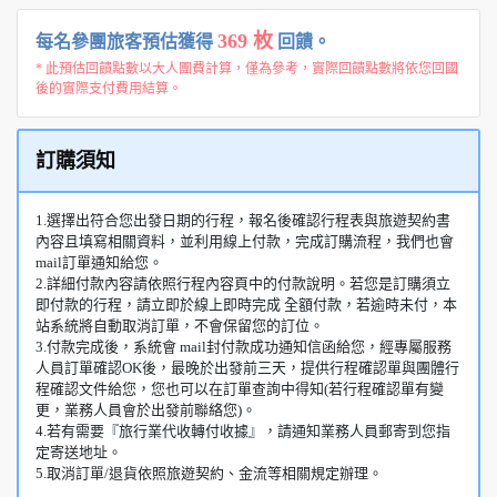
369 枚
每名參團旅客預估獲得
回饋。
* 此預估回饋點數以大人團費計算，僅為參考，實際回饋點數將依您回國
後的實際支付費用結算。
訂購須知
1.選擇出符合您出發日期的行程，報名後確認行程表與旅遊契約書
內容且填寫相關資料，並利用線上付款，完成訂購流程，我們也會
mail訂單通知給您。
2.詳細付款內容請依照行程內容頁中的付款說明。若您是訂購須立
即付款的行程，請立即於線上即時完成 全額付款，若逾時未付，本
站系統將自動取消訂單，不會保留您的訂位。
3.付款完成後，系統會 mail封付款成功通知信函給您，經專屬服務
人員訂單確認OK後，最晚於出發前三天，提供行程確認單與團體行
程確認文件給您，您也可以在訂單查詢中得知(若行程確認單有變
更，業務人員會於出發前聯絡您)。
4.若有需要『旅行業代收轉付收據』，請通知業務人員郵寄到您指
定寄送地址。
5.取消訂單/退貨依照旅遊契約、金流等相關規定辦理。