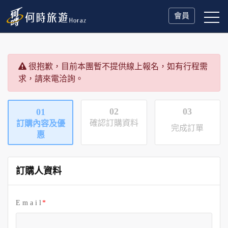
會員
很抱歉，目前本團暫不提供線上報名，如有行程需
求，請來電洽詢。
02
03
01
確認訂購資料
訂購內容及優
完成訂單
惠
訂購人資料
E m a i l