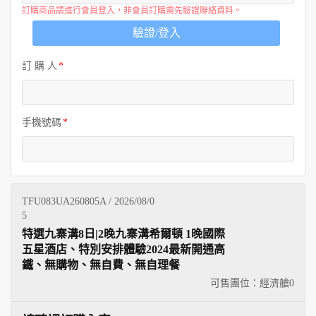
訂購商品請進行會員登入，非會員訂購需先驗證聯絡資料。
驗證/登入
訂 購 人
手機號碼
TFU083UA260805A / 2026/08/0
5
特選九寨溝8日|2晚九寨溝希爾頓 1晚國際
五星酒店、特別安排體驗2024最新開通高
鐵、無購物、無自費、無自理餐
可售團位：經濟艙
0