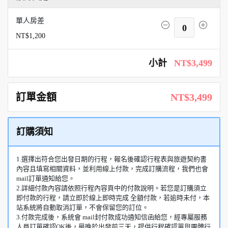
單人房差
0
NT$1,200
小計
NT$3,499
訂單金額
NT$3,499
訂購須知
1.選擇出符合您出發日期的行程，報名後確認行程表與旅遊契約書
內容且填寫相關資料，並利用線上付款，完成訂購流程，我們也會
mail訂單通知給您。
2.詳細付款內容請依照行程內容頁中的付款說明。若您是訂購須立
即付款的行程，請立即於線上即時完成 全額付款，若逾時未付，本
站系統將自動取消訂單，不會保留您的訂位。
3.付款完成後，系統會 mail封付款成功通知信函給您，經專屬服務
人員訂單確認OK後，最晚於出發前三天，提供行程確認單與團體行