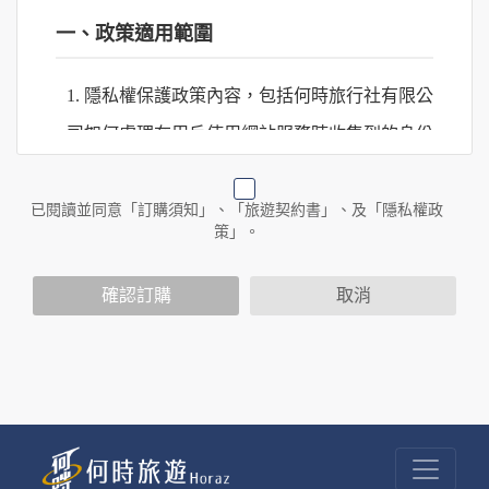
一、政策適用範圍
1. 隱私權保護政策內容，包括何時旅行社有限公
司如何處理在用戶使用網站服務時收集到的身份
識別資料，包括在商業伙伴合作時分享的任何身
份識別資料。
已閱讀並同意「訂購須知」、「旅遊契約書」、及「隱私權政
策」。
2. 隱私權保護政策不適用於何時旅行社有限公司
確認訂購
取消
以外的公司 or 網站群，與非何時旅行社有限公
司所僱用或管理人員。例如您透過何時旅行社有
限公司旗下網站上的廣告廠商連結，這些置放連
結的廠商也可能蒐集您個人的資料。對於您主動
提供的個人資訊，這些廣告廠商或連結網站有其