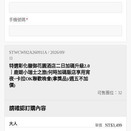
手機號碼
STWCWH2A260911A / 2026/09/
11
特選彰化馥御花園酒店二日加碼升級2.0
｜鹿遊小瑞士之旅(何時加碼飯店享用宵
夜~卡拉OK聯歡晚會(拿獎品)/週五不加
價)
可售團位：
32
請確認訂購內容
大人
NT$3,499