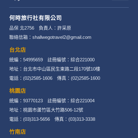
個別的隱私權保護政策，其資料處理措施不適用
於何時旅行社有限公司隱私權保護政策。
何時旅行社有限公司
3. 您個人在何時旅行社有限公司旗下網站上的聊
品保 北2756 負責人：許采原
聯絡信箱：shallwegotravel2@gmail.com
天室或討論區中任意公開個人資料的行為，在非
經加密的保護下，不適用於何時旅行社有限公司
台北店
統編：54995659 註冊編號：綜合221000
隱私權保護政策。
地址：台北市中山區民生東路二段170號10樓
二、個資蒐集處理利用
電話：(02)2585-1606 傳真：(02)2585-1600
桃園店
1. 蒐集機關名稱：何時旅行社有限公司
統編：93770123 註冊編號：綜合221004
2. 蒐集目的：提供本公司相關服務、行銷、客戶
地址：桃園市蘆竹區大竹路506-12號
電話：(03)313-5656 傳真：(03)313-3338
管理、會員管理及其他與第三人合作之行銷推廣
活動。
竹南店