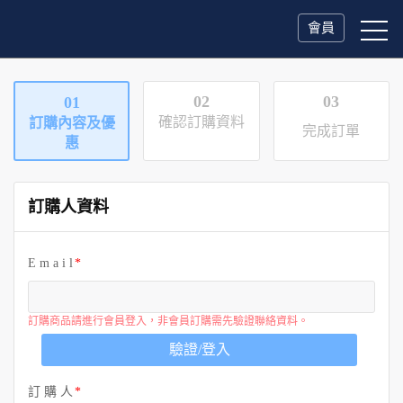
會員
02
03
01
確認訂購資料
訂購內容及優
完成訂單
惠
訂購人資料
E m a i l
訂購商品請進行會員登入，非會員訂購需先驗證聯絡資料。
驗證/登入
訂 購 人