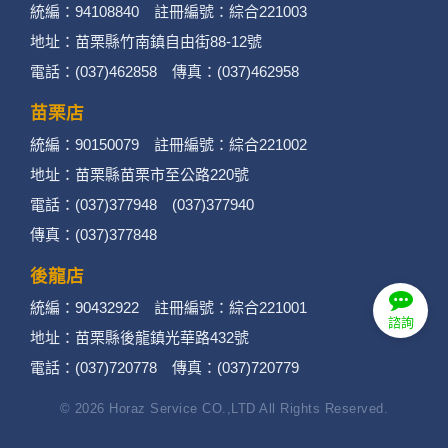
統編：94108840 註冊編號：綜合221003
3. 個人資料類別：
地址：苗栗縣竹南鎮自由街88-12號
辨識個人者(包含但不限於中英文姓名、地
電話：(037)462858 傳真：(037)462958
址、聯絡電話、電子郵件信箱、通訊軟帳
苗栗店
號、社群．媒體帳號、網路平台申請之帳
統編：90150079 註冊編號：綜合221002
號及其他任何可辨識資料本人者等)。
地址：苗栗縣苗栗市至公路220號
電話：(037)377948 (037)377940
辨識財務者(包含但不限於金融機構帳戶之
傳真：(037)377848
號碼與姓名、信用卡號碼、持卡人姓名、
後龍店
信用卡有效期限、個人之其他號碼或帳戶
統編：90432922 註冊編號：綜合221001
等)。
諮詢
地址：苗栗縣後龍鎮光華路432號
政府資料中之辨識者(包含但不限於身分證
電話：(037)720778 傳真：(037)720779
統一編號、護照號碼、護照姓名、護照有
© 2026 Horaz Service CO.,LTD All Rights Reserved.
效期等) 。