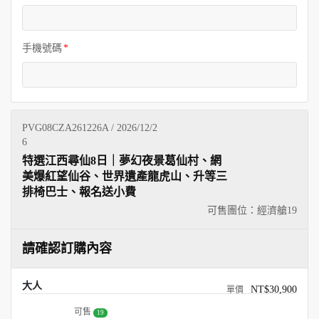
手機號碼
PVG08CZA261226A / 2026/12/2
6
特選江西尋仙8日｜夢幻夜景葛仙村、網
美爆紅望仙谷、世界遺產龍虎山、升等三
排椅巴士、報名送小費
可售團位：經濟艙
19
請確認訂購內容
大人
NT$30,900
可售
19