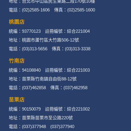
地址：台北市中山區民生東路二段170號10樓
二、個資蒐集處理利用
電話：(02)2585-1606 傳真：(02)2585-1600
桃園店
1. 蒐集機關名稱：何時旅行社有限公司
統編：93770123 註冊編號：綜合221004
2. 蒐集目的：提供本公司相關服務、行銷、客戶
地址：桃園市蘆竹區大竹路506-12號
電話：(03)313-5656 傳真：(03)313-3338
管理、會員管理及其他與第三人合作之行銷推廣
活動。
竹南店
統編：94108840 註冊編號：綜合221003
3. 個人資料類別：
地址：苗栗縣竹南鎮自由街88-12號
辨識個人者(包含但不限於中英文姓名、地
電話：(037)462858 傳真：(037)462958
址、聯絡電話、電子郵件信箱、通訊軟帳
苗栗店
號、社群．媒體帳號、網路平台申請之帳
統編：90150079 註冊編號：綜合221002
號及其他任何可辨識資料本人者等)。
地址：苗栗縣苗栗市至公路220號
電話：(037)377948 (037)377940
辨識財務者(包含但不限於金融機構帳戶之