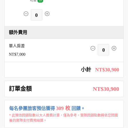
可售
19
0
額外費用
單人房差
0
NT$7,000
小計
NT$30,900
訂單金額
NT$30,900
309 枚
每名參團旅客預估獲得
回饋。
* 此預估回饋點數以大人團費計算，僅為參考，實際回饋點數將依您回國
後的實際支付費用結算。