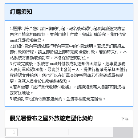
訂購須知
1.選擇出符合您出發日期的行程，報名後確認行程表與旅遊契約書
內容且填寫相關資料，並利用線上付款，完成訂購流程，我們也會
mail訂單通知給您。
2.詳細付款內容請依照行程內容頁中的付款說明。若您是訂購須立
即付款的行程，請立即於線上即時完成 全額付款，若逾時未付，本
站系統將自動取消訂單，不會保留您的訂位。
3.付款完成後，系統會 mail封付款成功通知信函給您，經專屬服務
人員訂單確認OK後，最晚於出發前三天，提供行程確認單與團體行
程確認文件給您，您也可以在訂單查詢中得知(若行程確認單有變
更，業務人員會於出發前聯絡您)。
4.若有需要『旅行業代收轉付收據』，請通知業務人員郵寄到您指
定寄送地址。
5.取消訂單/退貨依照旅遊契約、金流等相關規定辦理。
觀光署發布之國外旅遊定型化契約
下載