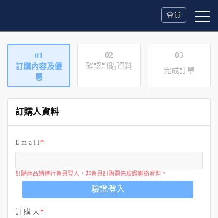
會員
02
03
01
確認訂購資料
訂購內容及優
完成訂單
惠
訂購人資料
E m a i l
訂購商品請進行會員登入，非會員訂購需先驗證聯絡資料。
驗證/登入
訂 購 人