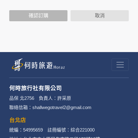
2. 隱私權保護政策不適用於何時旅行社有限公司
確認訂購
取消
以外的公司 or 網站群，與非何時旅行社有限公
司所僱用或管理人員。例如您透過何時旅行社有
限公司旗下網站上的廣告廠商連結，這些置放連
結的廠商也可能蒐集您個人的資料。對於您主動
提供的個人資訊，這些廣告廠商或連結網站有其
個別的隱私權保護政策，其資料處理措施不適用
於何時旅行社有限公司隱私權保護政策。
何時旅行社有限公司
3. 您個人在何時旅行社有限公司旗下網站上的聊
品保 北2756 負責人：許采原
聯絡信箱：shallwegotravel2@gmail.com
天室或討論區中任意公開個人資料的行為，在非
經加密的保護下，不適用於何時旅行社有限公司
台北店
統編：54995659 註冊編號：綜合221000
隱私權保護政策。