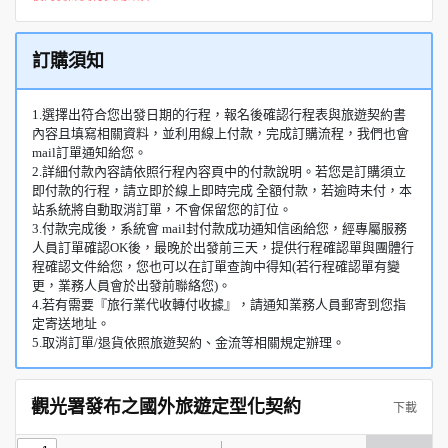
訂購須知
1.選擇出符合您出發日期的行程，報名後確認行程表與旅遊契約書
內容且填寫相關資料，並利用線上付款，完成訂購流程，我們也會
mail訂單通知給您。
2.詳細付款內容請依照行程內容頁中的付款說明。若您是訂購須立
即付款的行程，請立即於線上即時完成 全額付款，若逾時未付，本
站系統將自動取消訂單，不會保留您的訂位。
3.付款完成後，系統會 mail封付款成功通知信函給您，經專屬服務
人員訂單確認OK後，最晚於出發前三天，提供行程確認單與團體行
程確認文件給您，您也可以在訂單查詢中得知(若行程確認單有變
更，業務人員會於出發前聯絡您)。
4.若有需要『旅行業代收轉付收據』，請通知業務人員郵寄到您指
定寄送地址。
5.取消訂單/退貨依照旅遊契約、金流等相關規定辦理。
觀光署發布之國外旅遊定型化契約
下載