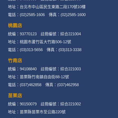
地址：台北市中山區民生東路二段170號10樓
二、個資蒐集處理利用
電話：(02)2585-1606 傳真：(02)2585-1600
桃園店
1. 蒐集機關名稱：何時旅行社有限公司
統編：93770123 註冊編號：綜合221004
2. 蒐集目的：提供本公司相關服務、行銷、客戶
地址：桃園市蘆竹區大竹路506-12號
電話：(03)313-5656 傳真：(03)313-3338
管理、會員管理及其他與第三人合作之行銷推廣
活動。
竹南店
統編：94108840 註冊編號：綜合221003
3. 個人資料類別：
地址：苗栗縣竹南鎮自由街88-12號
辨識個人者(包含但不限於中英文姓名、地
電話：(037)462858 傳真：(037)462958
址、聯絡電話、電子郵件信箱、通訊軟帳
苗栗店
號、社群．媒體帳號、網路平台申請之帳
統編：90150079 註冊編號：綜合221002
號及其他任何可辨識資料本人者等)。
地址：苗栗縣苗栗市至公路220號