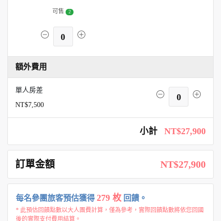
可售
2
0
額外費用
單人房差
0
NT$7,500
小計
NT$27,900
訂單金額
NT$27,900
279 枚
每名參團旅客預估獲得
回饋。
* 此預估回饋點數以大人團費計算，僅為參考，實際回饋點數將依您回國
後的實際支付費用結算。