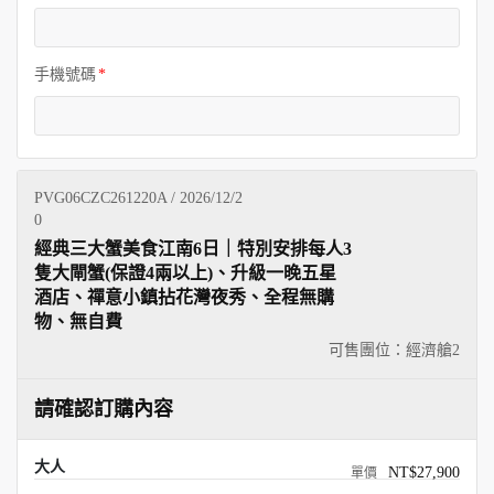
手機號碼
PVG06CZC261220A / 2026/12/2
0
經典三大蟹美食江南6日｜特別安排每人3
隻大閘蟹(保證4兩以上)、升級一晚五星
酒店、禪意小鎮拈花灣夜秀、全程無購
物、無自費
可售團位：經濟艙
2
請確認訂購內容
大人
NT$27,900