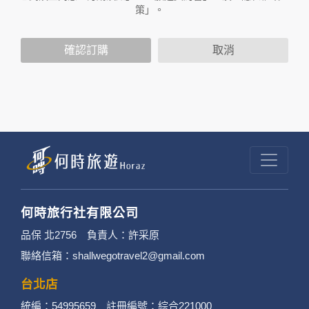
策」。
2. 隱私權保護政策不適用於何時旅行社有限公司
確認訂購
取消
以外的公司 or 網站群，與非何時旅行社有限公
司所僱用或管理人員。例如您透過何時旅行社有
限公司旗下網站上的廣告廠商連結，這些置放連
結的廠商也可能蒐集您個人的資料。對於您主動
提供的個人資訊，這些廣告廠商或連結網站有其
個別的隱私權保護政策，其資料處理措施不適用
於何時旅行社有限公司隱私權保護政策。
何時旅行社有限公司
3. 您個人在何時旅行社有限公司旗下網站上的聊
品保 北2756 負責人：許采原
聯絡信箱：shallwegotravel2@gmail.com
天室或討論區中任意公開個人資料的行為，在非
經加密的保護下，不適用於何時旅行社有限公司
台北店
統編：54995659 註冊編號：綜合221000
隱私權保護政策。