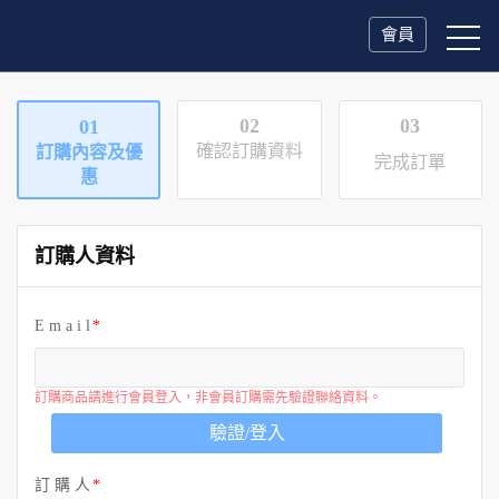
會員
02
03
01
確認訂購資料
訂購內容及優
完成訂單
惠
訂購人資料
E m a i l
訂購商品請進行會員登入，非會員訂購需先驗證聯絡資料。
驗證/登入
訂 購 人