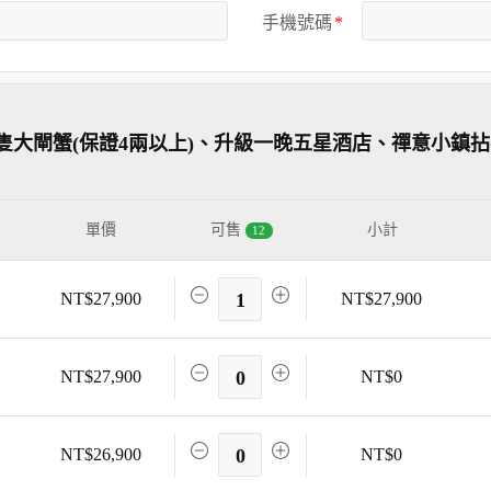
手機號碼
隻大閘蟹(保證4兩以上)、升級一晚五星酒店、禪意小鎮
單價
可售
小計
12
NT$27,900
1
NT$27,900
NT$27,900
0
NT$0
NT$26,900
0
NT$0