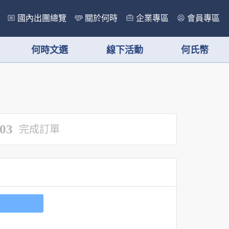
國內出團總覽
關於何時
企業專區
會員專區
何時文選
線下活動
何氏幣
03
完成訂單