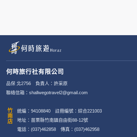
3. 您個人在何時旅行社有限公
有限公司隱私權保護政策。
二、個資蒐集處理利
1. 蒐集機關名稱：何時旅行社有限
2. 蒐集目的：提供本公司相關服
何時旅行社有限公司
3. 個人資料類別：
品保 北2756 負責人：許采原
聯絡信箱：shallwegotravel2@gmail.com
辨識個人者(包含但不限於中
其他任何可辨識資料本人者等
竹南店
統編：94108840 註冊編號：綜合221003
辨識財務者(包含但不限於金
地址：苗栗縣竹南鎮自由街88-12號
電話：(037)462858 傳真：(037)462958
政府資料中之辨識者(包含但