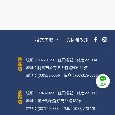
經加密的保護下，不適用於何時旅行社
檔案下載
隱私權政策
動。
桃園店
統編：93770123 註冊編號：綜合221004
地址：桃園市蘆竹區大竹路506-12號
電話：(03)313-5656 傳真：(03)313-3338
．媒體帳號、網路平台申請之帳號及
諮詢
後龍店
統編：90432922 註冊編號：綜合221001
效期限、個人之其他號碼或帳戶等)。
地址：苗栗縣後龍鎮光華路432號
電話：(037)720778 傳真：(037)720779