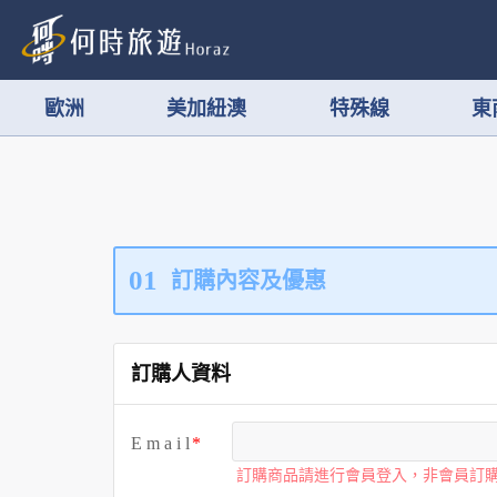
歐洲
美加紐澳
特殊線
東
01
訂購內容及優惠
訂購人資料
E m a i l
訂購商品請進行會員登入，非會員訂