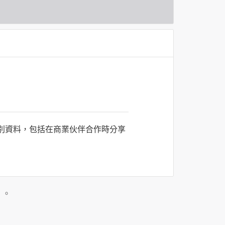
識別資料，包括在商業伙伴合作時分享
司所僱用或管理人員。例如您透過何時旅
主動提供的個人資訊，這些廣告廠商
」。
政策。