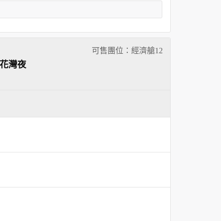
可售團位：經濟艙
12
拈花灣夜