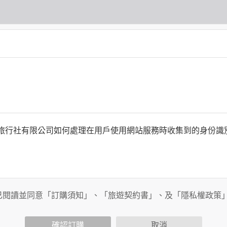
何時旅行社有限公司如何處理在用戶使用網站服務時收集到的身份
旅行社有限公司以外的公司 or 網站群，與非何時旅行社有限公
商連結，這些置放連結的廠商也可能蒐集您個人的資料。對於您
已閱讀並同意「訂購須知」、「旅遊契約書」、及「隱私權政策
政策，其資料處理措施不適用於何時旅行社有限公司隱私權保護
確認訂購
取消