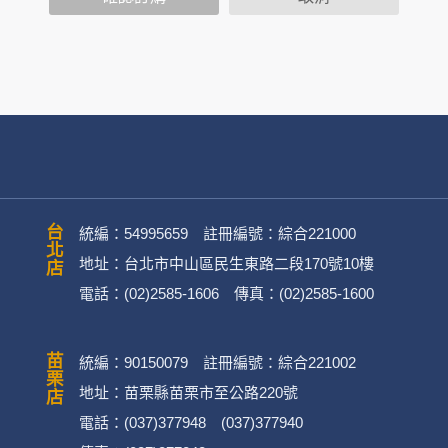
司旗下網站上的聊天室或討論區中任意公開個人資料的行為，在非
用
公司
務、行銷、客戶管理、會員管理及其他與第三人合作之行銷推廣活
台北店
統編：54995659 註冊編號：綜合221000
地址：台北市中山區民生東路二段170號10樓
電話：(02)2585-1606 傳真：(02)2585-1600
英文姓名、地址、聯絡電話、電子郵件信箱、通訊軟帳號、社群
)。
苗栗店
統編：90150079 註冊編號：綜合221002
融機構帳戶之號碼與姓名、信用卡號碼、持卡人姓名、信用卡有
地址：苗栗縣苗栗市至公路220號
電話：(037)377948 (037)377940
不限於身分證統一編號、護照號碼、護照姓名、護照有效期等) 。