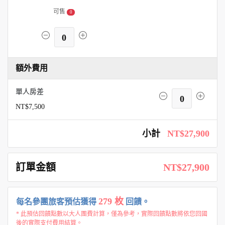
可售
0
0
額外費用
單人房差
0
NT$7,500
小計
NT$27,900
訂單金額
NT$27,900
279 枚
每名參團旅客預估獲得
回饋。
* 此預估回饋點數以大人團費計算，僅為參考，實際回饋點數將依您回國
後的實際支付費用結算。