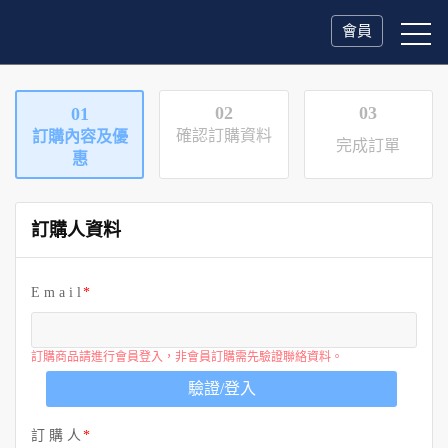
會員
02
03
01
確認訂購資料
訂購內容及優
完成訂單
惠
訂購人資料
E m a i l
訂購商品請進行會員登入，非會員訂購需先驗證聯絡資料。
驗證/登入
訂 購 人