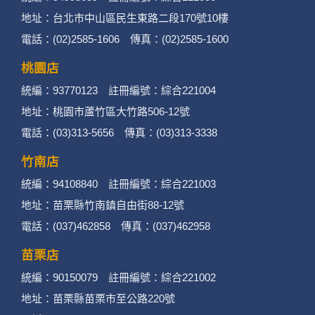
地址：台北市中山區民生東路二段170號10樓
二、個資蒐集處理利用
電話：(02)2585-1606 傳真：(02)2585-1600
桃園店
1. 蒐集機關名稱：何時旅行社有限公司
統編：93770123 註冊編號：綜合221004
2. 蒐集目的：提供本公司相關服務、行銷、客戶
地址：桃園市蘆竹區大竹路506-12號
電話：(03)313-5656 傳真：(03)313-3338
管理、會員管理及其他與第三人合作之行銷推廣
活動。
竹南店
統編：94108840 註冊編號：綜合221003
3. 個人資料類別：
地址：苗栗縣竹南鎮自由街88-12號
辨識個人者(包含但不限於中英文姓名、地
電話：(037)462858 傳真：(037)462958
址、聯絡電話、電子郵件信箱、通訊軟帳
苗栗店
號、社群．媒體帳號、網路平台申請之帳
統編：90150079 註冊編號：綜合221002
號及其他任何可辨識資料本人者等)。
地址：苗栗縣苗栗市至公路220號