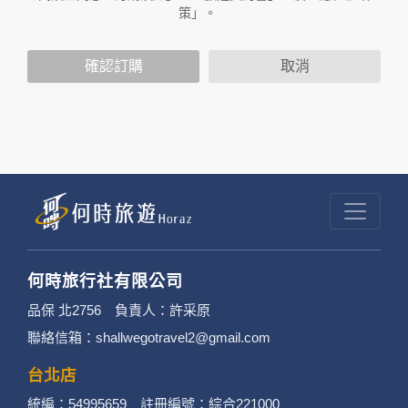
策」。
2. 隱私權保護政策不適用於何時旅行社有限公司
確認訂購
取消
以外的公司 or 網站群，與非何時旅行社有限公
司所僱用或管理人員。例如您透過何時旅行社有
限公司旗下網站上的廣告廠商連結，這些置放連
結的廠商也可能蒐集您個人的資料。對於您主動
提供的個人資訊，這些廣告廠商或連結網站有其
個別的隱私權保護政策，其資料處理措施不適用
於何時旅行社有限公司隱私權保護政策。
何時旅行社有限公司
3. 您個人在何時旅行社有限公司旗下網站上的聊
品保 北2756 負責人：許采原
聯絡信箱：shallwegotravel2@gmail.com
天室或討論區中任意公開個人資料的行為，在非
經加密的保護下，不適用於何時旅行社有限公司
台北店
統編：54995659 註冊編號：綜合221000
隱私權保護政策。