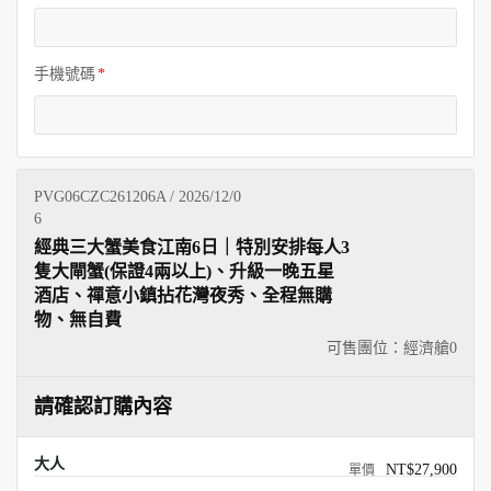
手機號碼
PVG06CZC261206A / 2026/12/0
6
經典三大蟹美食江南6日｜特別安排每人3
隻大閘蟹(保證4兩以上)、升級一晚五星
酒店、禪意小鎮拈花灣夜秀、全程無購
物、無自費
可售團位：經濟艙
0
請確認訂購內容
大人
NT$27,900