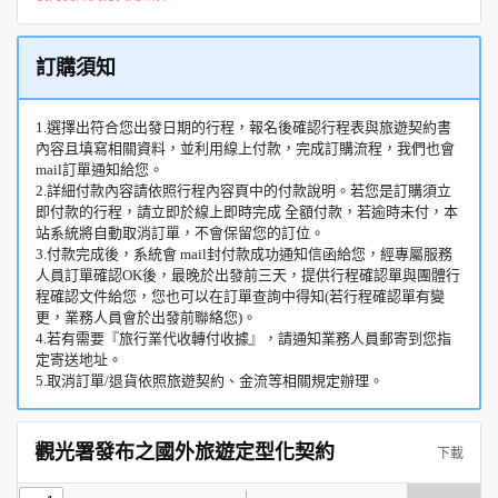
訂購須知
1.選擇出符合您出發日期的行程，報名後確認行程表與旅遊契約書
內容且填寫相關資料，並利用線上付款，完成訂購流程，我們也會
mail訂單通知給您。
2.詳細付款內容請依照行程內容頁中的付款說明。若您是訂購須立
即付款的行程，請立即於線上即時完成 全額付款，若逾時未付，本
站系統將自動取消訂單，不會保留您的訂位。
3.付款完成後，系統會 mail封付款成功通知信函給您，經專屬服務
人員訂單確認OK後，最晚於出發前三天，提供行程確認單與團體行
程確認文件給您，您也可以在訂單查詢中得知(若行程確認單有變
更，業務人員會於出發前聯絡您)。
4.若有需要『旅行業代收轉付收據』，請通知業務人員郵寄到您指
定寄送地址。
5.取消訂單/退貨依照旅遊契約、金流等相關規定辦理。
觀光署發布之國外旅遊定型化契約
下載