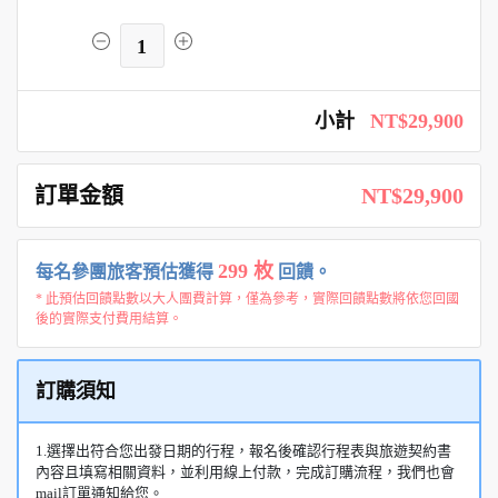
1
小計
NT$29,900
訂單金額
NT$29,900
299 枚
每名參團旅客預估獲得
回饋。
* 此預估回饋點數以大人團費計算，僅為參考，實際回饋點數將依您回國
後的實際支付費用結算。
訂購須知
1.選擇出符合您出發日期的行程，報名後確認行程表與旅遊契約書
內容且填寫相關資料，並利用線上付款，完成訂購流程，我們也會
mail訂單通知給您。