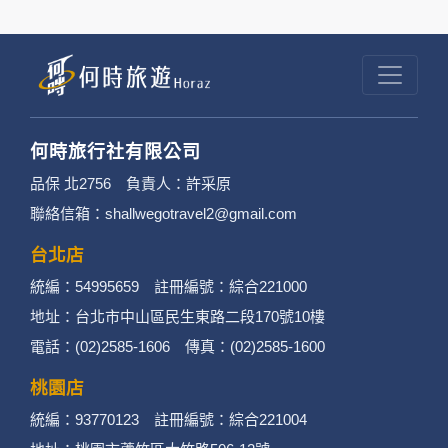
結的廠商也可能蒐集您個人的資料。對於您主動
提供的個人資訊，這些廣告廠商或連結網站有其
個別的隱私權保護政策，其資料處理措施不適用
於何時旅行社有限公司隱私權保護政策。
何時旅行社有限公司
3. 您個人在何時旅行社有限公司旗下網站上的聊
品保 北2756 負責人：許采原
聯絡信箱：shallwegotravel2@gmail.com
天室或討論區中任意公開個人資料的行為，在非
經加密的保護下，不適用於何時旅行社有限公司
台北店
統編：54995659 註冊編號：綜合221000
隱私權保護政策。
地址：台北市中山區民生東路二段170號10樓
二、個資蒐集處理利用
電話：(02)2585-1606 傳真：(02)2585-1600
桃園店
1. 蒐集機關名稱：何時旅行社有限公司
統編：93770123 註冊編號：綜合221004