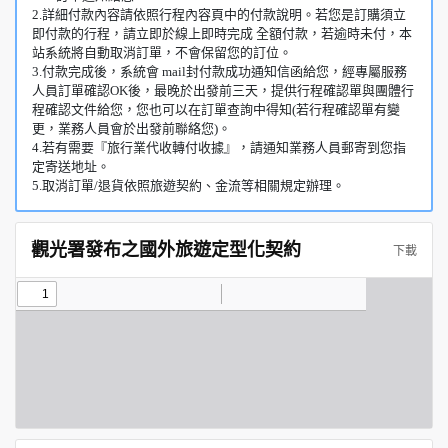
2.詳細付款內容請依照行程內容頁中的付款說明。若您是訂購須立
即付款的行程，請立即於線上即時完成 全額付款，若逾時未付，本
站系統將自動取消訂單，不會保留您的訂位。
3.付款完成後，系統會 mail封付款成功通知信函給您，經專屬服務
人員訂單確認OK後，最晚於出發前三天，提供行程確認單與團體行
程確認文件給您，您也可以在訂單查詢中得知(若行程確認單有變
更，業務人員會於出發前聯絡您)。
4.若有需要『旅行業代收轉付收據』，請通知業務人員郵寄到您指
定寄送地址。
5.取消訂單/退貨依照旅遊契約、金流等相關規定辦理。
觀光署發布之國外旅遊定型化契約
下載