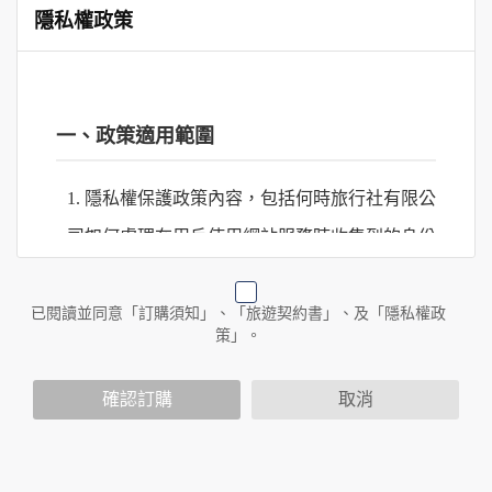
隱私權政策
一、政策適用範圍
1. 隱私權保護政策內容，包括何時旅行社有限公
司如何處理在用戶使用網站服務時收集到的身份
識別資料，包括在商業伙伴合作時分享的任何身
份識別資料。
已閱讀並同意「訂購須知」、「旅遊契約書」、及「隱私權政
策」。
2. 隱私權保護政策不適用於何時旅行社有限公司
確認訂購
取消
以外的公司 or 網站群，與非何時旅行社有限公
司所僱用或管理人員。例如您透過何時旅行社有
限公司旗下網站上的廣告廠商連結，這些置放連