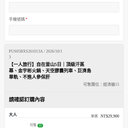
手機號碼
PUS05BXS261013A / 2026/10/1
3
【一人旅行】自在釜山5日｜頂級汗蒸
幕、金宇彬火鍋、天空膠囊列車、巨濟島
單軌、不進人參保肝
可售團位：經濟艙
15
請確認訂購內容
大人
NT$29,900
可售
15