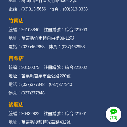
2. 蒐集目的：提供本公司相關服務、行銷、客戶
地址：桃園市蘆竹區大竹路506-12號
電話：(03)313-5656 傳真：(03)313-3338
管理、會員管理及其他與第三人合作之行銷推廣
活動。
竹南店
統編：94108840 註冊編號：綜合221003
3. 個人資料類別：
地址：苗栗縣竹南鎮自由街88-12號
辨識個人者(包含但不限於中英文姓名、地
電話：(037)462858 傳真：(037)462958
址、聯絡電話、電子郵件信箱、通訊軟帳
苗栗店
號、社群．媒體帳號、網路平台申請之帳
統編：90150079 註冊編號：綜合221002
號及其他任何可辨識資料本人者等)。
地址：苗栗縣苗栗市至公路220號
電話：(037)377948 (037)377940
辨識財務者(包含但不限於金融機構帳戶之
傳真：(037)377848
號碼與姓名、信用卡號碼、持卡人姓名、
後龍店
信用卡有效期限、個人之其他號碼或帳戶
統編：90432922 註冊編號：綜合221001
等)。
諮詢
地址：苗栗縣後龍鎮光華路432號