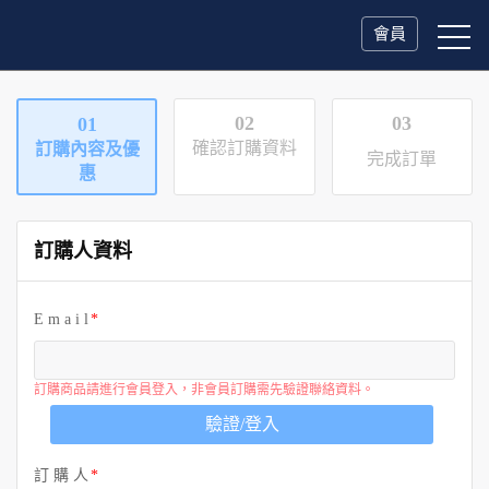
會員
02
03
01
確認訂購資料
訂購內容及優
完成訂單
惠
訂購人資料
E m a i l
訂購商品請進行會員登入，非會員訂購需先驗證聯絡資料。
驗證/登入
訂 購 人