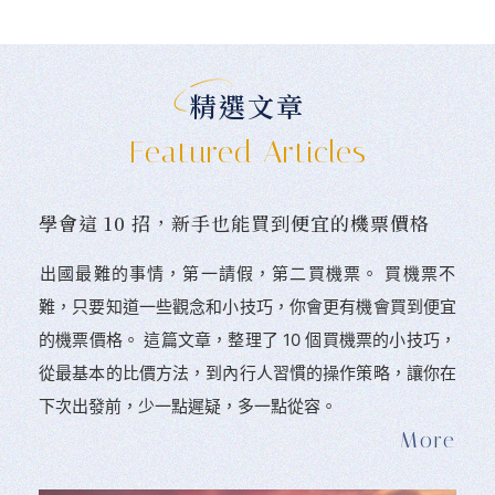
精選文章
Featured Articles
學會這 10 招，新手也能買到便宜的機票價格
󠀠出國最難的事情，第一請假，第二買機票。 󠀠買機票不
難，只要知道一些觀念和小技巧，你會更有機會買到便宜
的機票價格。 這篇文章，整理了 10 個買機票的小技巧，
從最基本的比價方法，到內行人習慣的操作策略，讓你在
下次出發前，少一點遲疑，多一點從容。