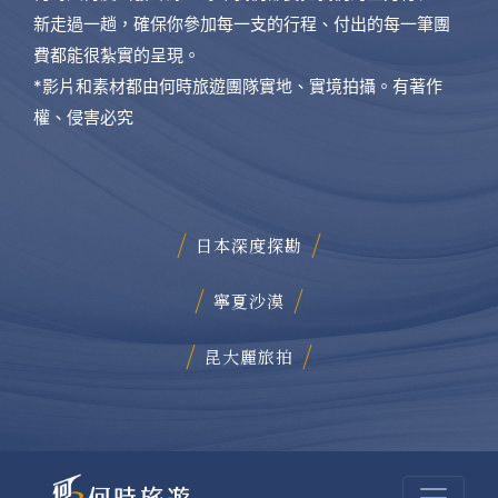
新走過一趟，確保你參加每一支的行程、付出的每一筆團
費都能很紮實的呈現。
*影片和素材都由何時旅遊團隊實地、實境拍攝。有著作
權、侵害必究
日本深度探勘
寧夏沙漠
昆大麗旅拍