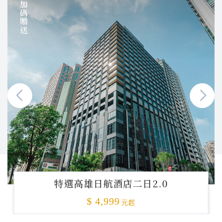
加碼贈送
特選高雄日航酒店二日2.0
$ 4,999
元起