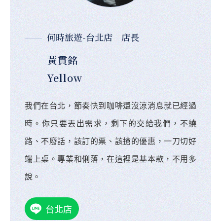
何時旅遊-台北店 店長
黃貫銘
Yellow
我們在台北，節奏快到咖啡還沒涼消息就已經過
時。你只要丟出需求，剩下的交給我們，不繞
路、不廢話，該訂的票、該搶的優惠，一刀切好
端上桌。專業和俐落，在這裡是基本款，不用多
說。
台北店