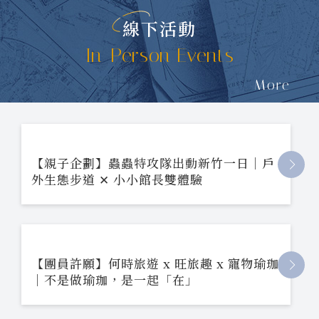
線下活動
In-Person Events
More
【親子企劃】蟲蟲特攻隊出動新竹一日｜戶
外生態步道 ✕ 小小館長雙體驗
【團員許願】何時旅遊 x 旺旅趣 x 寵物瑜珈
｜不是做瑜珈，是一起「在」