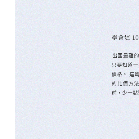
學會這 
󠀠出國最
只要知道一
價格。 這
的比價方
前，少一點