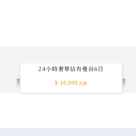
24小時奢華佔有曼谷6日
$ 18,999
元起
不准客訴