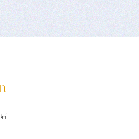
on
龍店