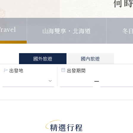
ravel
山海雙享・北海道
冬
國外旅遊
國內旅遊
出發地
出發期間
精選行程