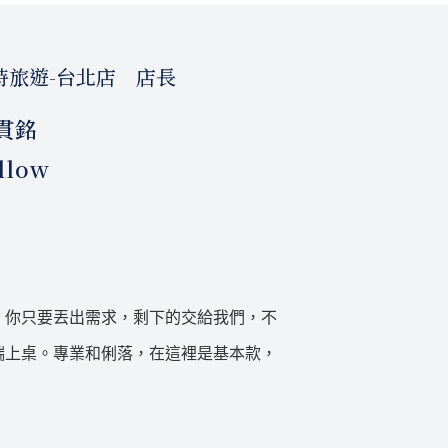
時旅遊-台北店 店長
貫銘
llow
。你只要丟出需求，剩下的交給我們，不
端上桌。專業和俐落，在這裡是基本款，