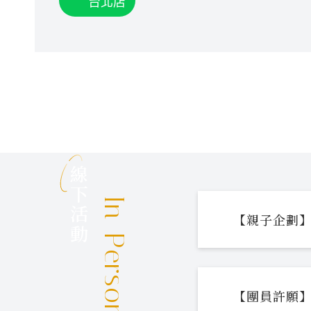
台北店
線下活動
In-Person Events
【親子企劃】
【團員許願】