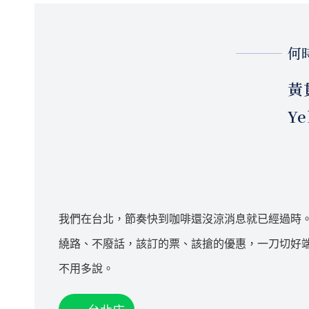
何
黃
Ye
我們在台北，節奏快到咖啡還沒涼消息就已經過時
繞路、不廢話，該訂的票、該搶的優惠，一刀切好
不用多說。