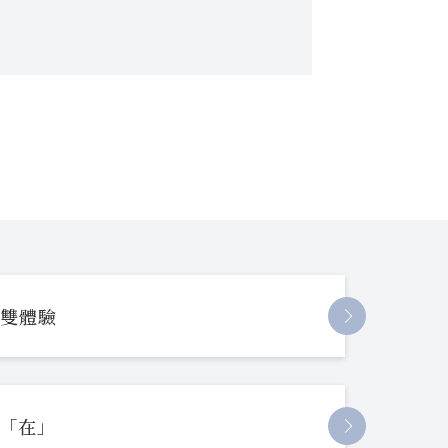
長雙體驗
起「在」