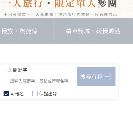
日慢旅・奧捷德
續章雙城・緩慢峴港
可報名
保證出發