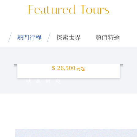
Featured Tours
熱門行程
探索世界
超值特選
特選釜山「楓」頂！5日
$ 26,500
元起
秋高氣爽