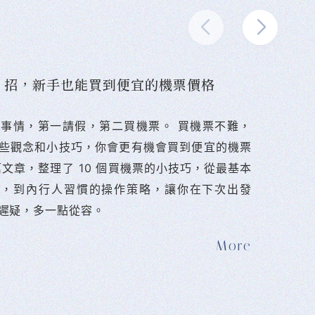
10 招，新手也能買到便宜的機票價格
難的事情，第一請假，第二買機票。 󠀠買機票不難，
些觀念和小技巧，你會更有機會買到便宜的機票
篇文章，整理了 10 個買機票的小技巧，從最基本
法，到內行人習慣的操作策略，讓你在下次出發
遲疑，多一點從容。