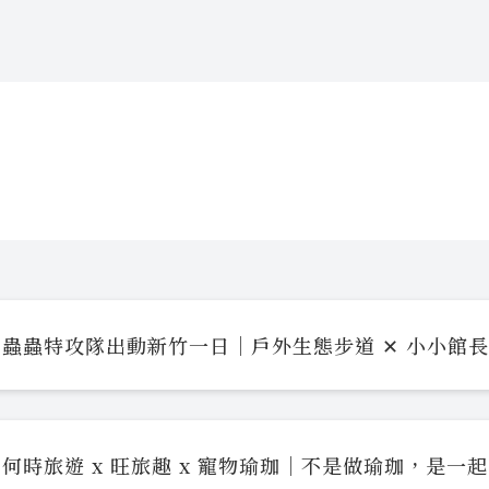
蟲蟲特攻隊出動新竹一日｜戶外生態步道 ✕ 小小館
何時旅遊 x 旺旅趣 x 寵物瑜珈｜不是做瑜珈，是一