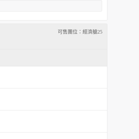
可售團位：經濟艙
25