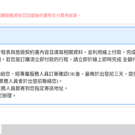
回饋點數將依您回國後的實際支付費用結算。
行程表與旅遊契約書內容且填寫相關資料，並利用線上付款，完成訂
明。若您是訂購須立即付款的行程，請立即於線上即時完成 全
知信函給您，經專屬服務人員訂單確認OK後，最晚於出發前三天
業務人員會於出發前聯絡您)。
業務人員郵寄到您指定寄送地址。
定辦理。