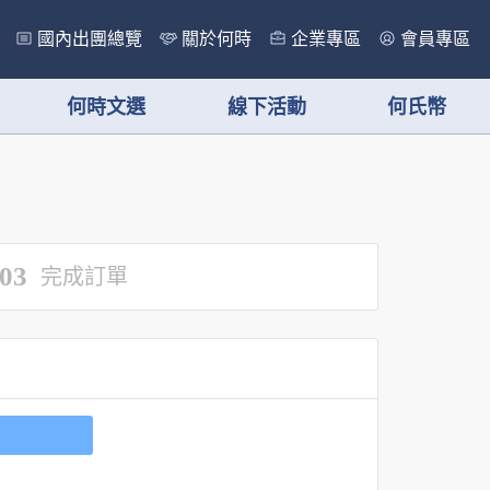
國內出團總覽
關於何時
企業專區
會員專區
何時文選
線下活動
何氏幣
03
完成訂單