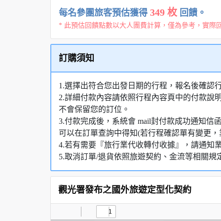
349 枚
每名參團旅客預估獲得
回饋。
* 此預估回饋點數以大人團費計算，僅為參考，實際
訂購須知
1.選擇出符合您出發日期的行程，報名後確認
2.詳細付款內容請依照行程內容頁中的付款說
不會保留您的訂位。
3.付款完成後，系統會 mail封付款成功通
可以在訂單查詢中得知(若行程確認單有變更，
4.若有需要『旅行業代收轉付收據』，請通知
5.取消訂單/退貨依照旅遊契約、金流等相關規
觀光署發布之國外旅遊定型化契約