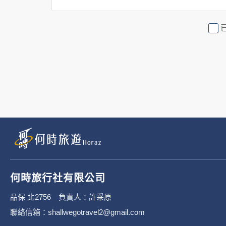
2. 隱私權保護政策不適用於何時
行社有限公司旗下網站上的廣告廠
或連結網站有其個別的隱私權保護
3. 您個人在何時旅行社有限公
有限公司隱私權保護政策。
二、個資蒐集處理利
1. 蒐集機關名稱：何時旅行社有限
2. 蒐集目的：提供本公司相關服
何時旅行社有限公司
3. 個人資料類別：
品保 北2756 負責人：許采原
聯絡信箱：shallwegotravel2@gmail.com
辨識個人者(包含但不限於中