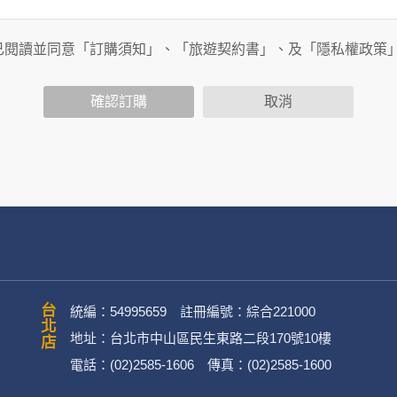
旅行社有限公司以外的公司 or 網站群，與非何時旅行社有限公
商連結，這些置放連結的廠商也可能蒐集您個人的資料。對於您
已閱讀並同意「訂購須知」、「旅遊契約書」、及「隱私權政策
政策，其資料處理措施不適用於何時旅行社有限公司隱私權保護
確認訂購
取消
司旗下網站上的聊天室或討論區中任意公開個人資料的行為，在非
用
公司
務、行銷、客戶管理、會員管理及其他與第三人合作之行銷推廣活
台北店
統編：54995659 註冊編號：綜合221000
地址：台北市中山區民生東路二段170號10樓
電話：(02)2585-1606 傳真：(02)2585-1600
英文姓名、地址、聯絡電話、電子郵件信箱、通訊軟帳號、社群