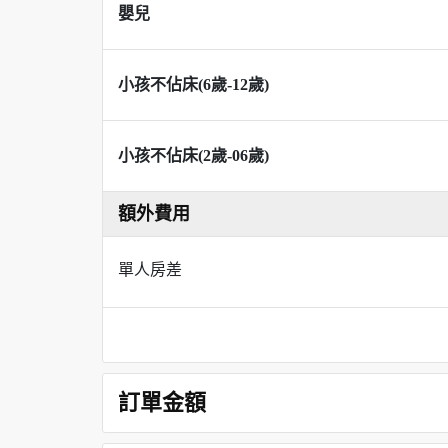
嬰兒
小孩不佔床(6歲-12歲)
小孩不佔床(2歲-06歲)
額外費用
單人房差
訂單金額