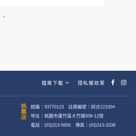
司所僱用或管理人員。例如您透過何時旅
主動提供的個人資訊，這些廣告廠商
」。
政策。
經加密的保護下，不適用於何時旅行社
檔案下載
隱私權政策
動。
桃園店
統編：93770123 註冊編號：綜合221004
地址：桃園市蘆竹區大竹路506-12號
電話：(03)313-5656 傳真：(03)313-3338
．媒體帳號、網路平台申請之帳號及