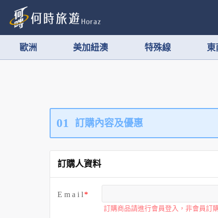
歐洲
美加紐澳
特殊線
東
01
訂購內容及優惠
訂購人資料
E m a i l
訂購商品請進行會員登入，非會員訂