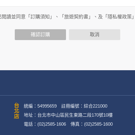
旅行社有限公司以外的公司 or 網站群，與非何時旅行社有限公
商連結，這些置放連結的廠商也可能蒐集您個人的資料。對於您
已閱讀並同意「訂購須知」、「旅遊契約書」、及「隱私權政策
政策，其資料處理措施不適用於何時旅行社有限公司隱私權保護
確認訂購
取消
司旗下網站上的聊天室或討論區中任意公開個人資料的行為，在非
用
公司
務、行銷、客戶管理、會員管理及其他與第三人合作之行銷推廣活
台北店
統編：54995659 註冊編號：綜合221000
地址：台北市中山區民生東路二段170號10樓
電話：(02)2585-1606 傳真：(02)2585-1600
英文姓名、地址、聯絡電話、電子郵件信箱、通訊軟帳號、社群