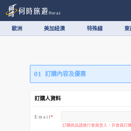
歐洲
美加紐澳
特殊線
東
01
訂購內容及優惠
訂購人資料
E m a i l
訂購商品請進行會員登入，非會員訂