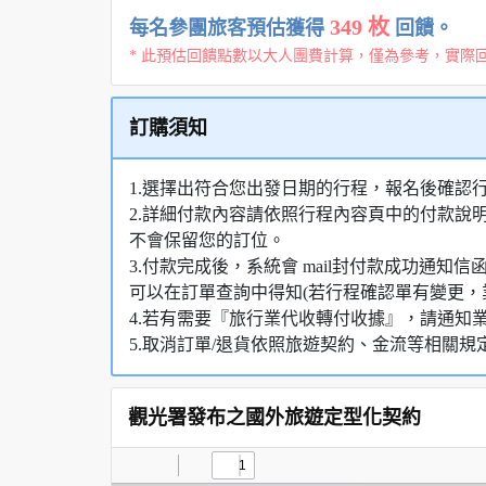
349 枚
每名參團旅客預估獲得
回饋。
* 此預估回饋點數以大人團費計算，僅為參考，實際
訂購須知
1.選擇出符合您出發日期的行程，報名後確認
2.詳細付款內容請依照行程內容頁中的付款說
不會保留您的訂位。
3.付款完成後，系統會 mail封付款成功通
可以在訂單查詢中得知(若行程確認單有變更，
4.若有需要『旅行業代收轉付收據』，請通知
5.取消訂單/退貨依照旅遊契約、金流等相關規
觀光署發布之國外旅遊定型化契約