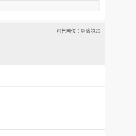
可售團位：經濟艙
25