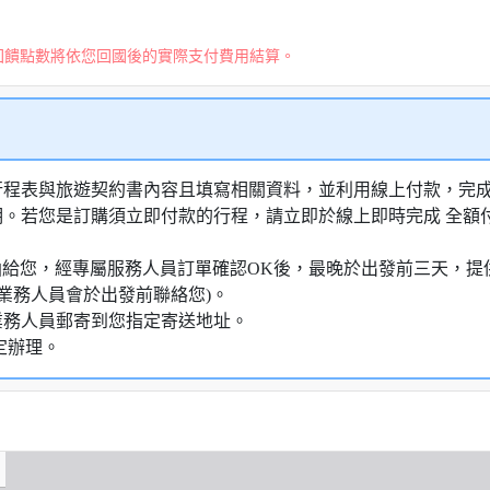
回饋點數將依您回國後的實際支付費用結算。
行程表與旅遊契約書內容且填寫相關資料，並利用線上付款，完成訂
明。若您是訂購須立即付款的行程，請立即於線上即時完成 全
知信函給您，經專屬服務人員訂單確認OK後，最晚於出發前三天
業務人員會於出發前聯絡您)。
業務人員郵寄到您指定寄送地址。
定辦理。