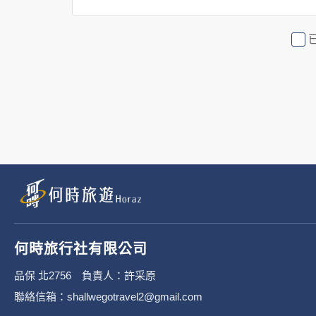
2. 隱私權保護政策不適用於何時
行社有限公司旗下網站上的廣告廠
或連結網站有其個別的隱私權保護
3. 您個人在何時旅行社有限公
有限公司隱私權保護政策。
二、個資蒐集處理利
1. 蒐集機關名稱：何時旅行社有限
2. 蒐集目的：提供本公司相關服
何時旅行社有限公司
3. 個人資料類別：
品保 北2756 負責人：許采原
聯絡信箱：shallwegotravel2@gmail.com
辨識個人者(包含但不限於中