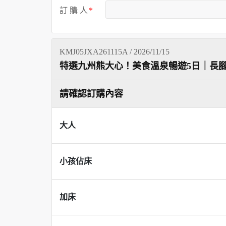
訂 購 人
KMJ05JXA261115A / 2026/11/15
特選九州熊大心！美食溫泉暢遊5日｜長
請確認訂購內容
大人
小孩佔床
加床