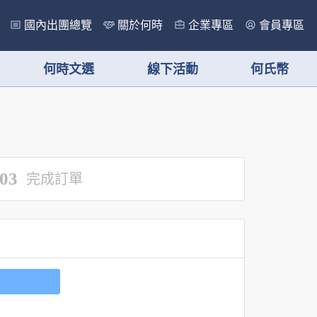
國內出團總覽
關於何時
企業專區
會員專區
何時文選
線下活動
何氏幣
03
完成訂單