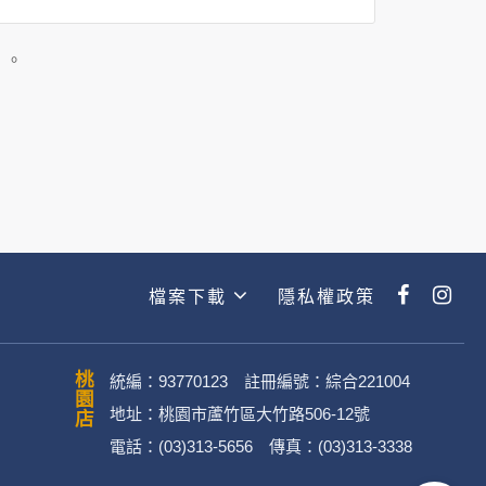
司所僱用或管理人員。例如您透過何時旅
主動提供的個人資訊，這些廣告廠商
」。
政策。
經加密的保護下，不適用於何時旅行社
檔案下載
隱私權政策
動。
桃園店
統編：93770123 註冊編號：綜合221004
地址：桃園市蘆竹區大竹路506-12號
電話：(03)313-5656 傳真：(03)313-3338
．媒體帳號、網路平台申請之帳號及