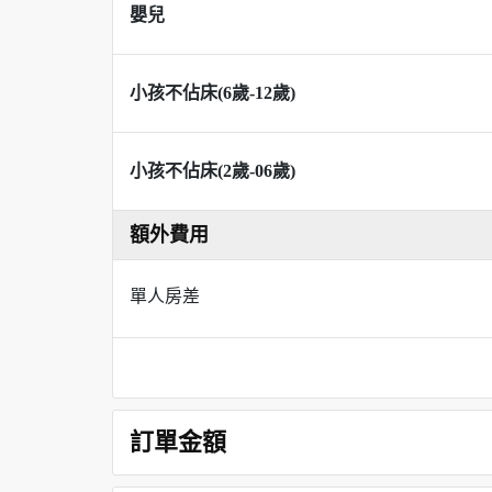
嬰兒
小孩不佔床(6歲-12歲)
小孩不佔床(2歲-06歲)
額外費用
單人房差
訂單金額