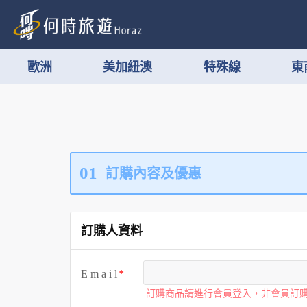
歐洲
美加紐澳
特殊線
東
01
訂購內容及優惠
訂購人資料
E m a i l
訂購商品請進行會員登入，非會員訂