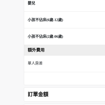
嬰兒
小孩不佔床(6歲-12歲)
小孩不佔床(2歲-06歲)
額外費用
單人房差
訂單金額