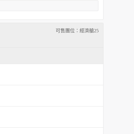
可售團位：經濟艙
25