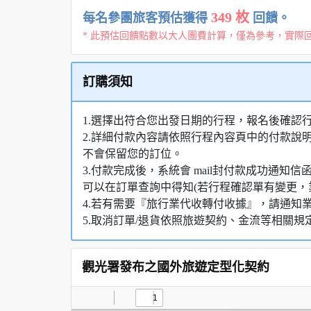
349 枚
每名參團旅客預估獲得
回饋。
* 此預估回饋點數以大人團費計算，僅為參考，實際
訂購須知
1.選擇出符合您出發日期的行程，報名後確認
2.詳細付款內容請依照行程內容頁中的付款說
不會保留您的訂位。
3.付款完成後，系統會 mail封付款成功通
可以在訂單查詢中得知(若行程確認單有變更，
4.若有需要『旅行業代收轉付收據』，請通知
5.取消訂單/退貨依照旅遊契約、金流等相關規
觀光署發布之國外旅遊定型化契約