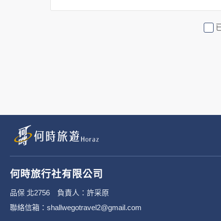
2. 隱私權保護政策不適用於何時
行社有限公司旗下網站上的廣告廠
或連結網站有其個別的隱私權保護
3. 您個人在何時旅行社有限公
有限公司隱私權保護政策。
二、個資蒐集處理利
1. 蒐集機關名稱：何時旅行社有限
2. 蒐集目的：提供本公司相關服
何時旅行社有限公司
3. 個人資料類別：
品保 北2756 負責人：許采原
聯絡信箱：shallwegotravel2@gmail.com
辨識個人者(包含但不限於中