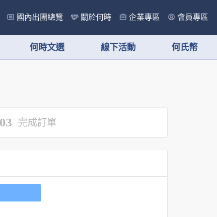
國內出團總覽
關於何時
企業專區
會員專區
何時文選
線下活動
何氏幣
03
完成訂單