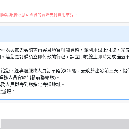
回饋點數將依您回國後的實際支付費用結算。
行程表與旅遊契約書內容且填寫相關資料，並利用線上付款，完成訂
明。若您是訂購須立即付款的行程，請立即於線上即時完成 全
知信函給您，經專屬服務人員訂單確認OK後，最晚於出發前三天
業務人員會於出發前聯絡您)。
業務人員郵寄到您指定寄送地址。
定辦理。