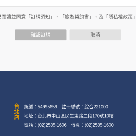
旅行社有限公司以外的公司 or 網站群，與非何時旅行社有限公
商連結，這些置放連結的廠商也可能蒐集您個人的資料。對於您
已閱讀並同意「訂購須知」、「旅遊契約書」、及「隱私權政策
政策，其資料處理措施不適用於何時旅行社有限公司隱私權保護
確認訂購
取消
司旗下網站上的聊天室或討論區中任意公開個人資料的行為，在非
用
公司
務、行銷、客戶管理、會員管理及其他與第三人合作之行銷推廣活
台北店
統編：54995659 註冊編號：綜合221000
地址：台北市中山區民生東路二段170號10樓
電話：(02)2585-1606 傳真：(02)2585-1600
英文姓名、地址、聯絡電話、電子郵件信箱、通訊軟帳號、社群