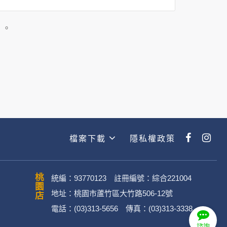
司所僱用或管理人員。例如您透過何時旅
主動提供的個人資訊，這些廣告廠商
」。
政策。
經加密的保護下，不適用於何時旅行社
檔案下載
隱私權政策
動。
桃園店
統編：93770123 註冊編號：綜合221004
地址：桃園市蘆竹區大竹路506-12號
電話：(03)313-5656 傳真：(03)313-3338
．媒體帳號、網路平台申請之帳號及
諮詢