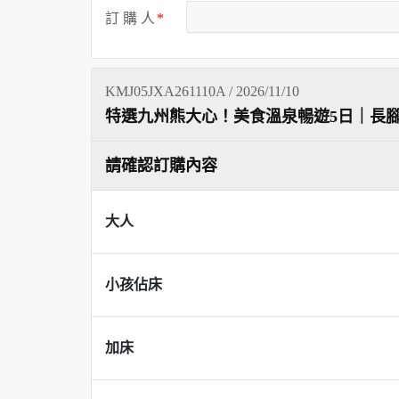
訂 購 人
KMJ05JXA261110A / 2026/11/10
特選九州熊大心！美食溫泉暢遊5日｜長
請確認訂購內容
大人
小孩佔床
加床