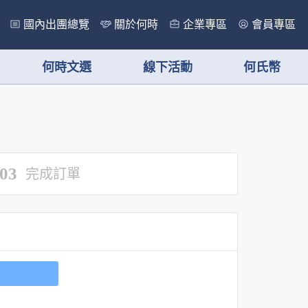
國內出團總覽
關於何時
企業專區
會員專區
何時文選
線下活動
何氏幣
03
完成訂單