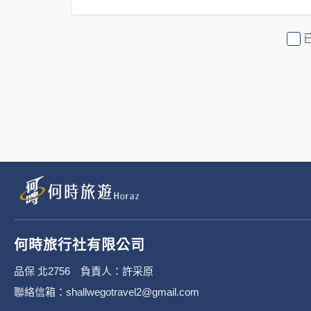
2. 隱私權保護政策不適用於何時
行社有限公司旗下網站上的廣告廠
或連結網站有其個別的隱私權保護
3. 您個人在何時旅行社有限公
有限公司隱私權保護政策。
二、個資蒐集處理利
1. 蒐集機關名稱：何時旅行社有限
2. 蒐集目的：提供本公司相關服
何時旅行社有限公司
3. 個人資料類別：
品保 北2756 負責人：許采原
聯絡信箱：shallwegotravel2@gmail.com
辨識個人者(包含但不限於中