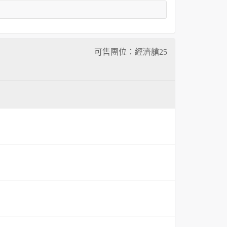
可售團位：經濟艙
25