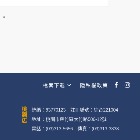
司所僱用或管理人員。例如您透過何時旅
主動提供的個人資訊，這些廣告廠商
」。
政策。
經加密的保護下，不適用於何時旅行社
檔案下載
隱私權政策
動。
桃園店
統編：93770123 註冊編號：綜合221004
地址：桃園市蘆竹區大竹路506-12號
電話：(03)313-5656 傳真：(03)313-3338
．媒體帳號、網路平台申請之帳號及