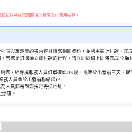
回饋點數將依您回國後的實際支付費用結算。
行程表與旅遊契約書內容且填寫相關資料，並利用線上付款，完成訂
明。若您是訂購須立即付款的行程，請立即於線上即時完成 全
知信函給您，經專屬服務人員訂單確認OK後，最晚於出發前三天
業務人員會於出發前聯絡您)。
業務人員郵寄到您指定寄送地址。
定辦理。