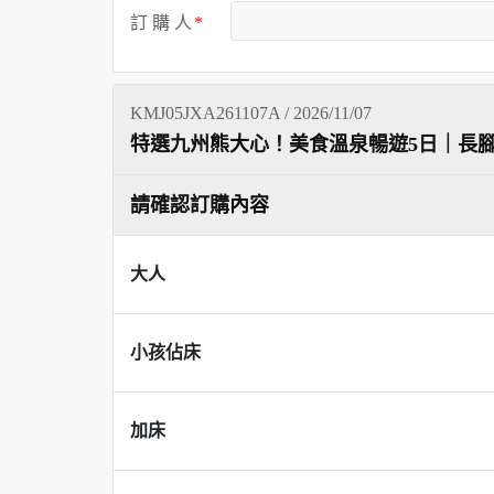
訂 購 人
KMJ05JXA261107A / 2026/11/07
特選九州熊大心！美食溫泉暢遊5日｜長
請確認訂購內容
大人
小孩佔床
加床