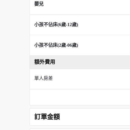
嬰兒
小孩不佔床(6歲-12歲)
小孩不佔床(2歲-06歲)
額外費用
單人房差
訂單金額