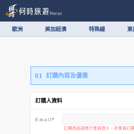
歐洲
美加紐澳
特殊線
東
01
訂購內容及優惠
訂購人資料
E m a i l
訂購商品請進行會員登入，非會員訂