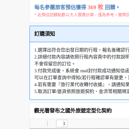
369 枚
每名參團旅客預估獲得
回饋。
* 此預估回饋點數以大人團費計算，僅為參考，實際
訂購須知
1.選擇出符合您出發日期的行程，報名後確認
2.詳細付款內容請依照行程內容頁中的付款說
不會保留您的訂位。
3.付款完成後，系統會 mail封付款成功通
可以在訂單查詢中得知(若行程確認單有變更，
4.若有需要『旅行業代收轉付收據』，請通知
5.取消訂單/退貨依照旅遊契約、金流等相關規
觀光署發布之國外旅遊定型化契約