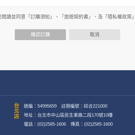
旅行社有限公司以外的公司 or 網站群，與非何時旅行社有限公
商連結，這些置放連結的廠商也可能蒐集您個人的資料。對於您
已閱讀並同意「訂購須知」、「旅遊契約書」、及「隱私權政策
政策，其資料處理措施不適用於何時旅行社有限公司隱私權保護
確認訂購
取消
司旗下網站上的聊天室或討論區中任意公開個人資料的行為，在非
用
公司
務、行銷、客戶管理、會員管理及其他與第三人合作之行銷推廣活
台北店
統編：54995659 註冊編號：綜合221000
地址：台北市中山區民生東路二段170號10樓
電話：(02)2585-1606 傳真：(02)2585-1600
英文姓名、地址、聯絡電話、電子郵件信箱、通訊軟帳號、社群