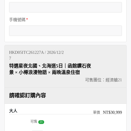
手機號碼
HKD05ITC261227A / 2026/12/2
7
特選星夜北國、北海道5日｜函館鑽石夜
景 × 小樽浪漫物語 × 兩晚溫泉住宿
可售團位：經濟艙
21
請確認訂購內容
大人
NT$30,999
可售
21