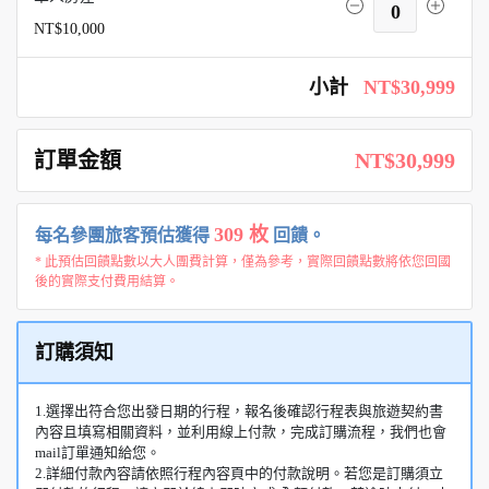
0
NT$10,000
小計
NT$30,999
訂單金額
NT$30,999
309 枚
每名參團旅客預估獲得
回饋。
* 此預估回饋點數以大人團費計算，僅為參考，實際回饋點數將依您回國
後的實際支付費用結算。
訂購須知
1.選擇出符合您出發日期的行程，報名後確認行程表與旅遊契約書
內容且填寫相關資料，並利用線上付款，完成訂購流程，我們也會
mail訂單通知給您。
2.詳細付款內容請依照行程內容頁中的付款說明。若您是訂購須立