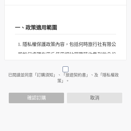
一、政策適用範圍
1. 隱私權保護政策內容，包括何時旅行社有限公
司如何處理在用戶使用網站服務時收集到的身份
識別資料，包括在商業伙伴合作時分享的任何身
份識別資料。
已閱讀並同意「訂購須知」、「旅遊契約書」、及「隱私權政
策」。
2. 隱私權保護政策不適用於何時旅行社有限公司
確認訂購
取消
以外的公司 or 網站群，與非何時旅行社有限公
司所僱用或管理人員。例如您透過何時旅行社有
限公司旗下網站上的廣告廠商連結，這些置放連
結的廠商也可能蒐集您個人的資料。對於您主動