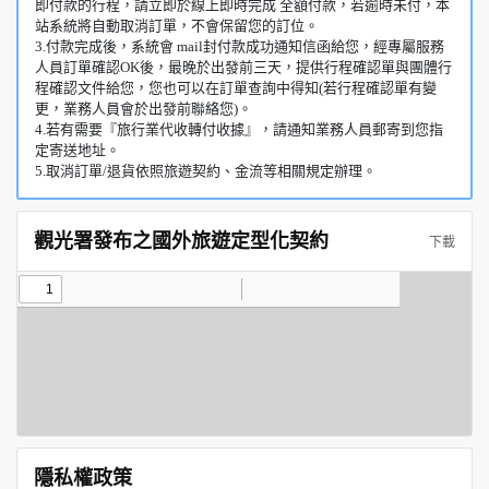
即付款的行程，請立即於線上即時完成 全額付款，若逾時未付，本
站系統將自動取消訂單，不會保留您的訂位。
3.付款完成後，系統會 mail封付款成功通知信函給您，經專屬服務
人員訂單確認OK後，最晚於出發前三天，提供行程確認單與團體行
程確認文件給您，您也可以在訂單查詢中得知(若行程確認單有變
更，業務人員會於出發前聯絡您)。
4.若有需要『旅行業代收轉付收據』，請通知業務人員郵寄到您指
定寄送地址。
5.取消訂單/退貨依照旅遊契約、金流等相關規定辦理。
觀光署發布之國外旅遊定型化契約
下載
隱私權政策