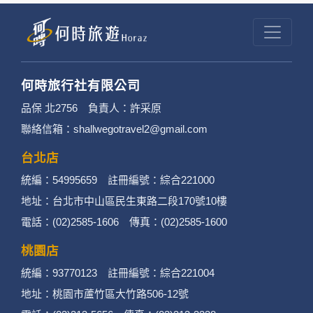
提供的個人資訊，這些廣告廠商或連結網站有其
個別的隱私權保護政策，其資料處理措施不適用
於何時旅行社有限公司隱私權保護政策。
何時旅行社有限公司
3. 您個人在何時旅行社有限公司旗下網站上的聊
品保 北2756 負責人：許采原
聯絡信箱：shallwegotravel2@gmail.com
天室或討論區中任意公開個人資料的行為，在非
經加密的保護下，不適用於何時旅行社有限公司
台北店
統編：54995659 註冊編號：綜合221000
隱私權保護政策。
地址：台北市中山區民生東路二段170號10樓
二、個資蒐集處理利用
電話：(02)2585-1606 傳真：(02)2585-1600
桃園店
1. 蒐集機關名稱：何時旅行社有限公司
統編：93770123 註冊編號：綜合221004
2. 蒐集目的：提供本公司相關服務、行銷、客戶
地址：桃園市蘆竹區大竹路506-12號