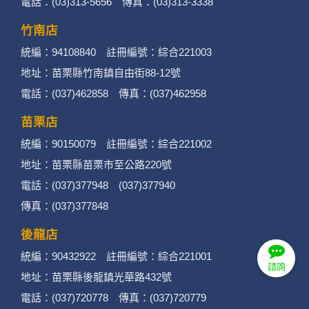
電話：(03)313-5656 傳真：(03)313-3338
管理、會員管理及其他與第三人合作之行銷推廣
活動。
竹南店
統編：94108840 註冊編號：綜合221003
3. 個人資料類別：
地址：苗栗縣竹南鎮自由街88-12號
辨識個人者(包含但不限於中英文姓名、地
電話：(037)462858 傳真：(037)462958
址、聯絡電話、電子郵件信箱、通訊軟帳
苗栗店
號、社群．媒體帳號、網路平台申請之帳
統編：90150079 註冊編號：綜合221002
號及其他任何可辨識資料本人者等)。
地址：苗栗縣苗栗市至公路220號
電話：(037)377948 (037)377940
辨識財務者(包含但不限於金融機構帳戶之
傳真：(037)377848
號碼與姓名、信用卡號碼、持卡人姓名、
後龍店
信用卡有效期限、個人之其他號碼或帳戶
統編：90432922 註冊編號：綜合221001
等)。
諮詢
地址：苗栗縣後龍鎮光華路432號
政府資料中之辨識者(包含但不限於身分證
電話：(037)720778 傳真：(037)720779