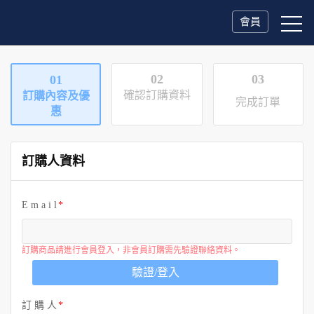
會員
02
03
01
確認訂購資料
訂購內容及優
完成訂單
惠
訂購人資料
E m a i l
訂購商品請進行會員登入，非會員訂購需先驗證聯絡資料。
驗證/登入
訂 購 人