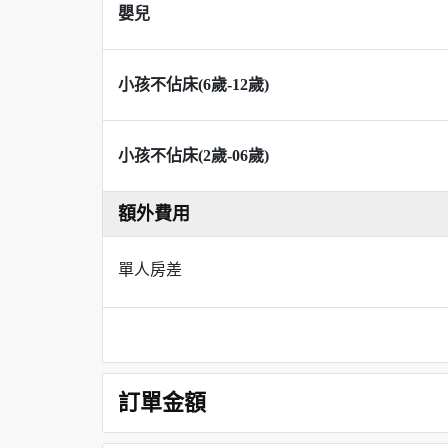
嬰兒
小孩不佔床(6歲-12歲)
小孩不佔床(2歲-06歲)
額外費用
單人房差
訂單金額