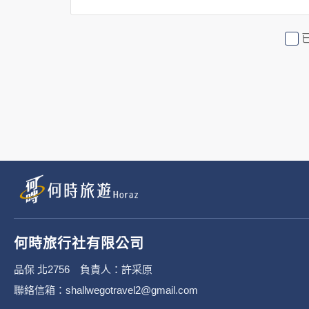
2. 隱私權保護政策不適用於何時
行社有限公司旗下網站上的廣告廠
或連結網站有其個別的隱私權保護
3. 您個人在何時旅行社有限公
有限公司隱私權保護政策。
二、個資蒐集處理利
1. 蒐集機關名稱：何時旅行社有限
2. 蒐集目的：提供本公司相關服
何時旅行社有限公司
3. 個人資料類別：
品保 北2756 負責人：許采原
聯絡信箱：shallwegotravel2@gmail.com
辨識個人者(包含但不限於中