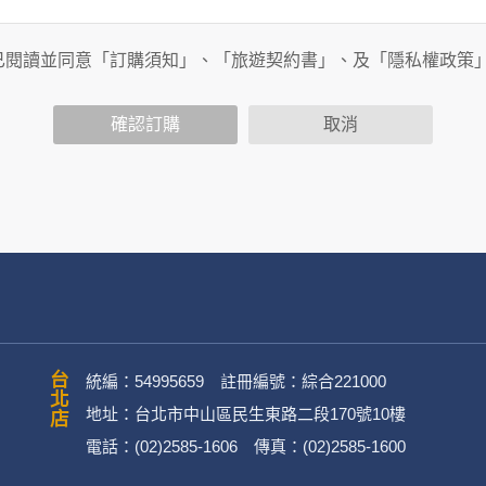
旅行社有限公司以外的公司 or 網站群，與非何時旅行社有限公
商連結，這些置放連結的廠商也可能蒐集您個人的資料。對於您
已閱讀並同意「訂購須知」、「旅遊契約書」、及「隱私權政策
政策，其資料處理措施不適用於何時旅行社有限公司隱私權保護
確認訂購
取消
司旗下網站上的聊天室或討論區中任意公開個人資料的行為，在非
用
公司
務、行銷、客戶管理、會員管理及其他與第三人合作之行銷推廣活
台北店
統編：54995659 註冊編號：綜合221000
地址：台北市中山區民生東路二段170號10樓
電話：(02)2585-1606 傳真：(02)2585-1600
英文姓名、地址、聯絡電話、電子郵件信箱、通訊軟帳號、社群