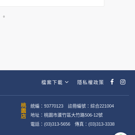
司所僱用或管理人員。例如您透過何時旅
主動提供的個人資訊，這些廣告廠商
」。
政策。
經加密的保護下，不適用於何時旅行社
檔案下載
隱私權政策
動。
桃園店
統編：93770123 註冊編號：綜合221004
地址：桃園市蘆竹區大竹路506-12號
電話：(03)313-5656 傳真：(03)313-3338
．媒體帳號、網路平台申請之帳號及