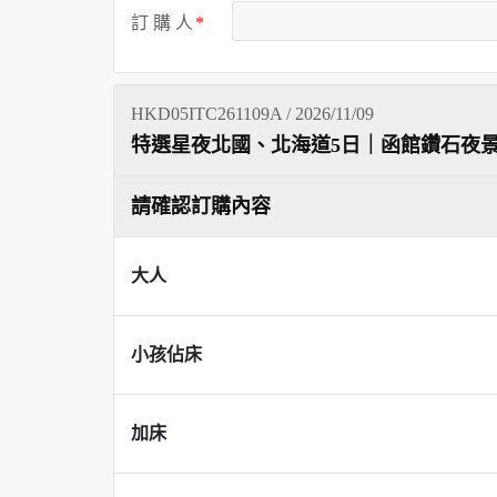
訂 購 人
HKD05ITC261109A / 2026/11/09
特選星夜北國、北海道5日｜函館鑽石夜景 
請確認訂購內容
大人
小孩佔床
加床