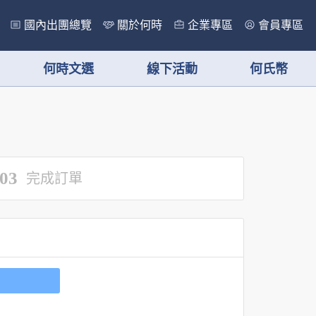
國內出團總覽
關於何時
企業專區
會員專區
何時文選
線下活動
何氏幣
03
完成訂單