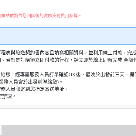
回饋點數將依您回國後的實際支付費用結算。
行程表與旅遊契約書內容且填寫相關資料，並利用線上付款，完成訂
明。若您是訂購須立即付款的行程，請立即於線上即時完成 全
知信函給您，經專屬服務人員訂單確認OK後，最晚於出發前三天
業務人員會於出發前聯絡您)。
業務人員郵寄到您指定寄送地址。
定辦理。