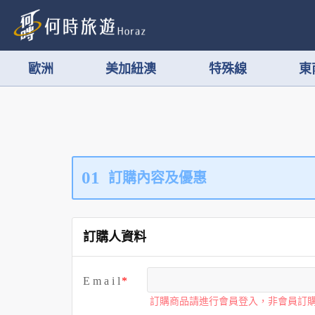
歐洲
美加紐澳
特殊線
東
01
訂購內容及優惠
訂購人資料
E m a i l
訂購商品請進行會員登入，非會員訂