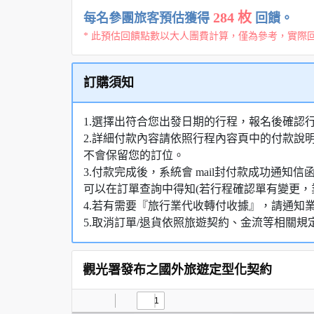
284 枚
每名參團旅客預估獲得
回饋。
* 此預估回饋點數以大人團費計算，僅為參考，實際
訂購須知
1.選擇出符合您出發日期的行程，報名後確認
2.詳細付款內容請依照行程內容頁中的付款說
不會保留您的訂位。
3.付款完成後，系統會 mail封付款成功通
可以在訂單查詢中得知(若行程確認單有變更，
4.若有需要『旅行業代收轉付收據』，請通知
5.取消訂單/退貨依照旅遊契約、金流等相關規
觀光署發布之國外旅遊定型化契約