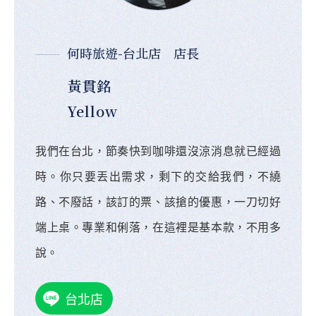
何時旅遊-台北店 店長
黃貫銘
Yellow
我們在台北，節奏快到咖啡還沒涼消息就已經過
時。你只要丟出需求，剩下的交給我們，不繞
路、不廢話，該訂的票、該搶的優惠，一刀切好
端上桌。專業和俐落，在這裡是基本款，不用多
說。
台北店