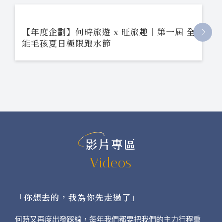
【年度企劃】何時旅遊 x 旺旅趣｜第一屆 全
能毛孩夏日極限跑水節
影片專區
Videos
「你想去的，我為你先走過了」
何時又再度出發踩線，每年我們都要把我們的主力行程重