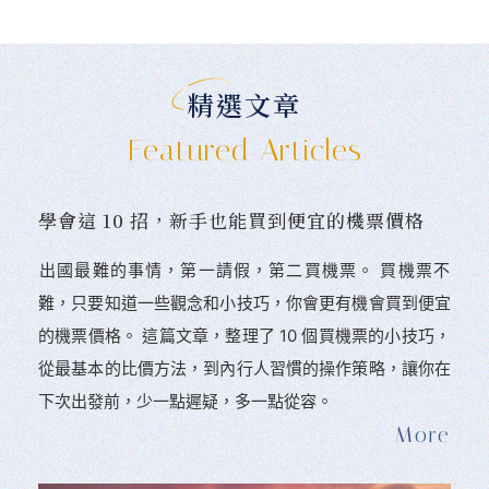
精選文章
Featured Articles
學會這 10 招，新手也能買到便宜的機票價格
󠀠出國最難的事情，第一請假，第二買機票。 󠀠買機票不
難，只要知道一些觀念和小技巧，你會更有機會買到便宜
的機票價格。 這篇文章，整理了 10 個買機票的小技巧，
從最基本的比價方法，到內行人習慣的操作策略，讓你在
下次出發前，少一點遲疑，多一點從容。