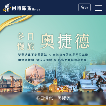
會員
冬日慢旅・奧捷德
父親節．限時特別企劃
一人旅行Solo Travel
山海雙享・北海道