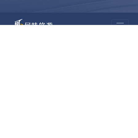
何時旅行社有限公司
品保 北2756 負責人：許采原
聯絡信箱：shallwegotravel2@gmail.com
台北店
統編：54995659 註冊編號：綜合221000
地址：台北市中山區民生東路二段170號10樓
電話：(02)2585-1606 傳真：(02)2585-1600
桃園店
統編：93770123 註冊編號：綜合221004