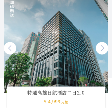
加碼贈送
特選高雄日航酒店二日2.0
$ 4,999
元起