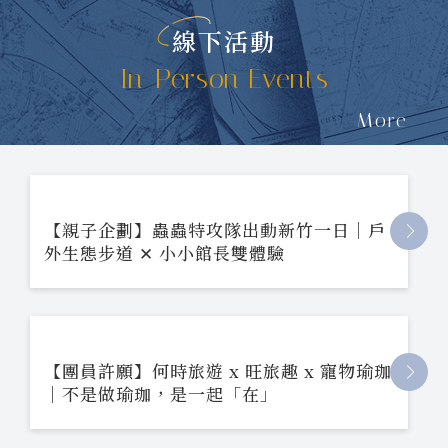
線下活動
In-Person Events
More
【親子企劃】蟲蟲特攻隊出動新竹一日｜戶
外生態步道 ✕ 小小館長雙體驗
【團員許願】何時旅遊 x 旺旅趣 x 寵物瑜珈
｜不是做瑜珈，是一起「在」