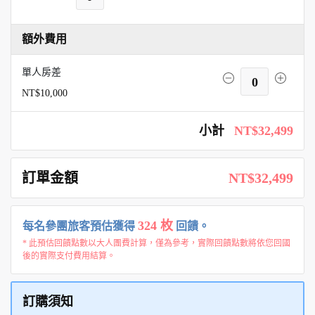
額外費用
單人房差
0
NT$10,000
小計
NT$32,499
訂單金額
NT$32,499
324 枚
每名參團旅客預估獲得
回饋。
* 此預估回饋點數以大人團費計算，僅為參考，實際回饋點數將依您回國
後的實際支付費用結算。
訂購須知