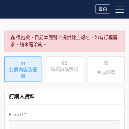
會員
很抱歉，目前本團暫不提供線上報名，如有行程需
求，請來電洽詢。
02
03
01
確認訂購資料
訂購內容及優
完成訂單
惠
訂購人資料
E m a i l