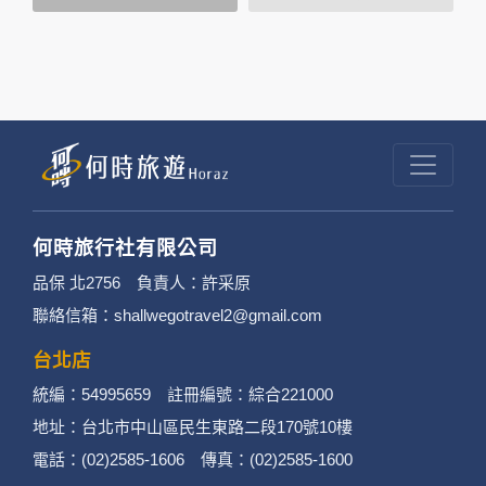
司所僱用或管理人員。例如您透過何時旅行社有
限公司旗下網站上的廣告廠商連結，這些置放連
結的廠商也可能蒐集您個人的資料。對於您主動
提供的個人資訊，這些廣告廠商或連結網站有其
個別的隱私權保護政策，其資料處理措施不適用
於何時旅行社有限公司隱私權保護政策。
何時旅行社有限公司
3. 您個人在何時旅行社有限公司旗下網站上的聊
品保 北2756 負責人：許采原
聯絡信箱：shallwegotravel2@gmail.com
天室或討論區中任意公開個人資料的行為，在非
經加密的保護下，不適用於何時旅行社有限公司
台北店
統編：54995659 註冊編號：綜合221000
隱私權保護政策。
地址：台北市中山區民生東路二段170號10樓
二、個資蒐集處理利用
電話：(02)2585-1606 傳真：(02)2585-1600