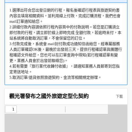
1.選擇出符合您出發日期的行程，報名後確認行程表與旅遊契約書
內容且填寫相關資料，並利用線上付款，完成訂購流程，我們也會
mail訂單通知給您。
2.詳細付款內容請依照行程內容頁中的付款說明。若您是訂購須立
即付款的行程，請立即於線上即時完成 全額付款，若逾時未付，本
站系統將自動取消訂單，不會保留您的訂位。
3.付款完成後，系統會 mail封付款成功通知信函給您，經專屬服務
人員訂單確認OK後，最晚於出發前三天，提供行程確認單與團體行
程確認文件給您，您也可以在訂單查詢中得知(若行程確認單有變
更，業務人員會於出發前聯絡您)。
4.若有需要『旅行業代收轉付收據』，請通知業務人員郵寄到您指
定寄送地址。
5.取消訂單/退貨依照旅遊契約、金流等相關規定辦理。
觀光署發布之國外旅遊定型化契約
下載