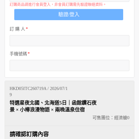
訂購商品請進行會員登入，非會員訂購需先驗證聯絡資料。
驗證/登入
訂 購 人
手機號碼
HKD05ITC260719A / 2026/07/1
9
特選星夜北國、北海道5日｜函館鑽石夜
景 × 小樽浪漫物語 × 兩晚溫泉住宿
可售團位：經濟艙
0
請確認訂購內容