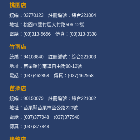
桃園店
1. 蒐集機關名稱：何時旅行社有限公司
統編：93770123 註冊編號：綜合221004
2. 蒐集目的：提供本公司相關服務、行銷、客戶
地址：桃園市蘆竹區大竹路506-12號
電話：(03)313-5656 傳真：(03)313-3338
管理、會員管理及其他與第三人合作之行銷推廣
活動。
竹南店
統編：94108840 註冊編號：綜合221003
3. 個人資料類別：
地址：苗栗縣竹南鎮自由街88-12號
辨識個人者(包含但不限於中英文姓名、地
電話：(037)462858 傳真：(037)462958
址、聯絡電話、電子郵件信箱、通訊軟帳
苗栗店
號、社群．媒體帳號、網路平台申請之帳
統編：90150079 註冊編號：綜合221002
號及其他任何可辨識資料本人者等)。
地址：苗栗縣苗栗市至公路220號
電話：(037)377948 (037)377940
辨識財務者(包含但不限於金融機構帳戶之
傳真：(037)377848
號碼與姓名、信用卡號碼、持卡人姓名、
後龍店