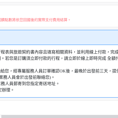
回饋點數將依您回國後的實際支付費用結算。
行程表與旅遊契約書內容且填寫相關資料，並利用線上付款，完成訂
明。若您是訂購須立即付款的行程，請立即於線上即時完成 全
知信函給您，經專屬服務人員訂單確認OK後，最晚於出發前三天
業務人員會於出發前聯絡您)。
業務人員郵寄到您指定寄送地址。
定辦理。