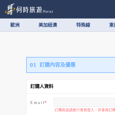
歐洲
美加紐澳
特殊線
東
01
訂購內容及優惠
訂購人資料
E m a i l
訂購商品請進行會員登入，非會員訂