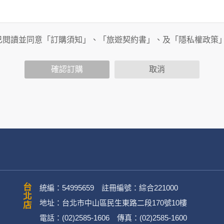
旅行社有限公司以外的公司 or 網站群，與非何時旅行社有限公
商連結，這些置放連結的廠商也可能蒐集您個人的資料。對於您
已閱讀並同意「訂購須知」、「旅遊契約書」、及「隱私權政策
政策，其資料處理措施不適用於何時旅行社有限公司隱私權保護
確認訂購
取消
司旗下網站上的聊天室或討論區中任意公開個人資料的行為，在非
用
公司
務、行銷、客戶管理、會員管理及其他與第三人合作之行銷推廣活
台北店
統編：54995659 註冊編號：綜合221000
地址：台北市中山區民生東路二段170號10樓
電話：(02)2585-1606 傳真：(02)2585-1600