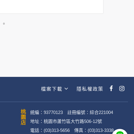
司所僱用或管理人員。例如您透過何時旅
主動提供的個人資訊，這些廣告廠商
」。
政策。
經加密的保護下，不適用於何時旅行社
檔案下載
隱私權政策
動。
桃園店
統編：93770123 註冊編號：綜合221004
地址：桃園市蘆竹區大竹路506-12號
電話：(03)313-5656 傳真：(03)313-3338