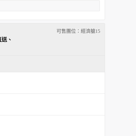
可售團位：經濟艙
15
直送、