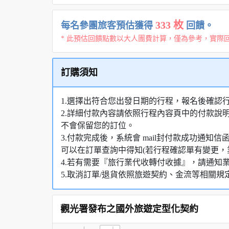
333 枚
每名參團旅客預估獲得
回饋。
* 此預估回饋點數以大人團費計算，僅為參考，實際
訂購須知
1.選擇出符合您出發日期的行程，報名後確認
2.詳細付款內容請依照行程內容頁中的付款說
不會保留您的訂位。
3.付款完成後，系統會 mail封付款成功通
可以在訂單查詢中得知(若行程確認單有變更，
4.若有需要『旅行業代收轉付收據』，請通知
5.取消訂單/退貨依照旅遊契約、金流等相關規
觀光署發布之國外旅遊定型化契約