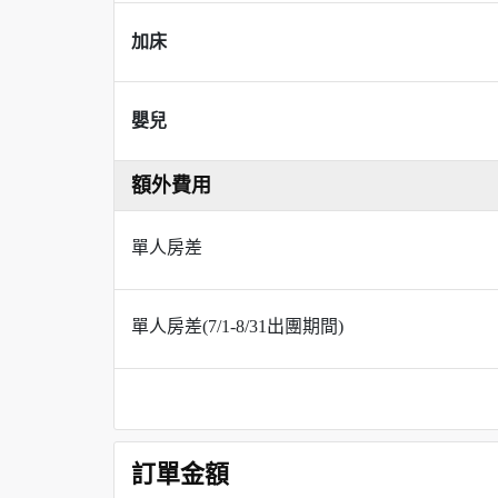
加床
嬰兒
額外費用
單人房差
單人房差(7/1-8/31出團期間)
訂單金額