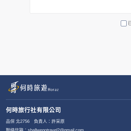
2. 隱私權保護政策不適用於何時
行社有限公司旗下網站上的廣告廠
或連結網站有其個別的隱私權保護
3. 您個人在何時旅行社有限公
有限公司隱私權保護政策。
二、個資蒐集處理利
1. 蒐集機關名稱：何時旅行社有限
2. 蒐集目的：提供本公司相關服
何時旅行社有限公司
3. 個人資料類別：
品保 北2756 負責人：許采原
聯絡信箱：shallwegotravel2@gmail.com