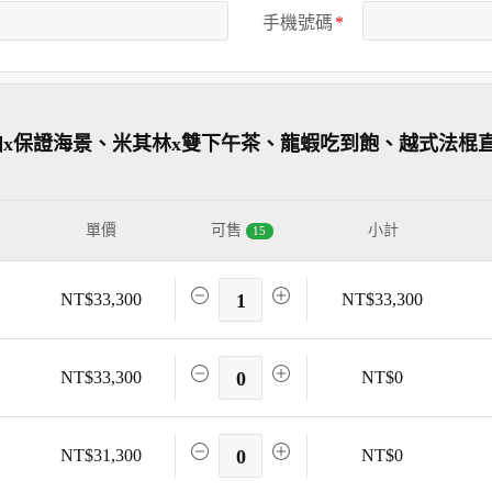
手機號碼
泊x保證海景、米其林x雙下午茶、龍蝦吃到飽、越式法棍
單價
可售
小計
15
NT$33,300
1
NT$33,300
NT$33,300
0
NT$0
NT$31,300
0
NT$0