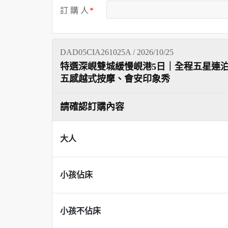
訂 購 人
DAD05CIA261025A / 2026/10/25
特選深峴雙城緩慢峴港5日｜全程五星連
五感越式按摩、會安印象秀
請確認訂購內容
大人
小孩佔床
小孩不佔床