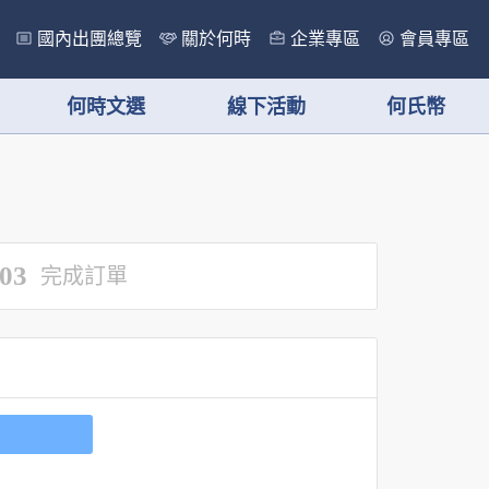
國內出團總覽
關於何時
企業專區
會員專區
何時文選
線下活動
何氏幣
03
完成訂單