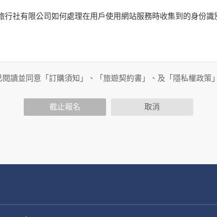
何時旅行社有限公司如何處理在用戶使用網站服務時收集到的身份
旅行社有限公司以外的公司 or 網站群，與非何時旅行社有限公
商連結，這些置放連結的廠商也可能蒐集您個人的資料。對於您
已閱讀並同意「訂購須知」、「旅遊契約書」、及「隱私權政策
政策，其資料處理措施不適用於何時旅行社有限公司隱私權保護
截止報名
取消
司旗下網站上的聊天室或討論區中任意公開個人資料的行為，在非
用
公司
務、行銷、客戶管理、會員管理及其他與第三人合作之行銷推廣活