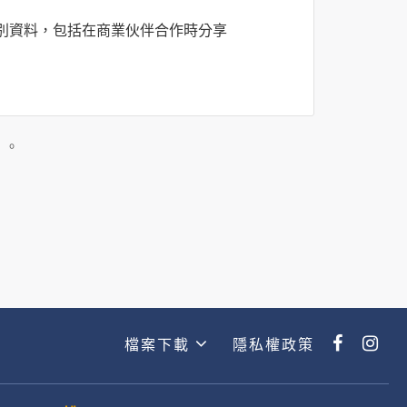
識別資料，包括在商業伙伴合作時分享
司所僱用或管理人員。例如您透過何時旅
主動提供的個人資訊，這些廣告廠商
」。
政策。
經加密的保護下，不適用於何時旅行社
檔案下載
隱私權政策
動。