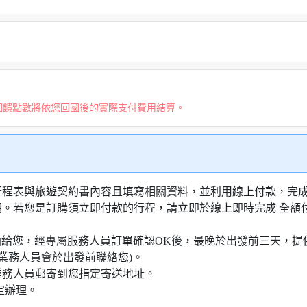
回饋點數將依您回國後的實際支付費用結算。
行程表與旅遊契約書內容且填寫相關資料，並利用線上付款，完成訂
明。若您是訂購須立即付款的行程，請立即於線上即時完成 全
知信函給您，經專屬服務人員訂單確認OK後，最晚於出發前三天
業務人員會於出發前聯絡您)。
業務人員郵寄到您指定寄送地址。
定辦理。