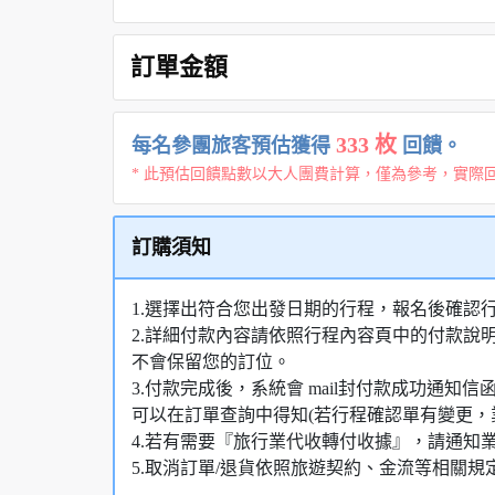
訂單金額
333 枚
每名參團旅客預估獲得
回饋。
* 此預估回饋點數以大人團費計算，僅為參考，實際
訂購須知
1.選擇出符合您出發日期的行程，報名後確認
2.詳細付款內容請依照行程內容頁中的付款說
不會保留您的訂位。
3.付款完成後，系統會 mail封付款成功通
可以在訂單查詢中得知(若行程確認單有變更，
4.若有需要『旅行業代收轉付收據』，請通知
5.取消訂單/退貨依照旅遊契約、金流等相關規