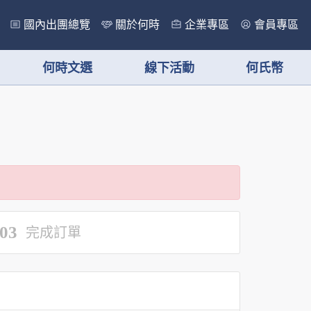
國內出團總覽
關於何時
企業專區
會員專區
何時文選
線下活動
何氏幣
03
完成訂單