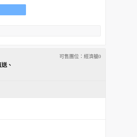
可售團位：經濟艙
0
直送、