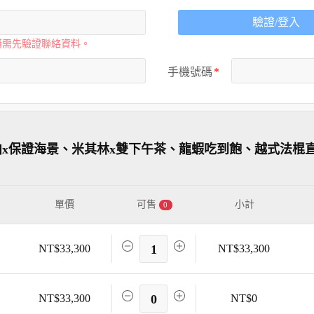
驗證/登入
購需先驗證聯絡資料。
手機號碼
泊x保證海景、米其林x雙下午茶、龍蝦吃到飽、越式法棍
單價
可售
小計
0
NT$33,300
1
NT$33,300
NT$33,300
0
NT$0