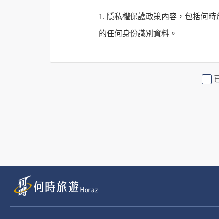
1. 隱私權保護政策內容，包括
的任何身份識別資料。
2. 隱私權保護政策不適用於何時
行社有限公司旗下網站上的廣告廠
或連結網站有其個別的隱私權保護
3. 您個人在何時旅行社有限公
有限公司隱私權保護政策。
二、個資蒐集處理利
1. 蒐集機關名稱：何時旅行社有限
2. 蒐集目的：提供本公司相關服