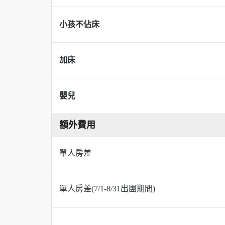
小孩不佔床
加床
嬰兒
額外費用
單人房差
單人房差(7/1-8/31出團期間)