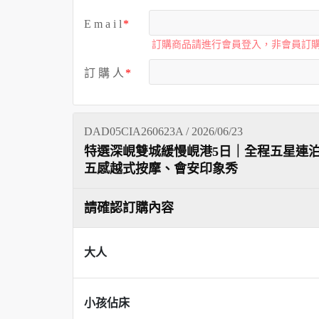
E m a i l
訂購商品請進行會員登入，非會員訂
訂 購 人
DAD05CIA260623A / 2026/06/23
特選深峴雙城緩慢峴港5日｜全程五星連
五感越式按摩、會安印象秀
請確認訂購內容
大人
小孩佔床