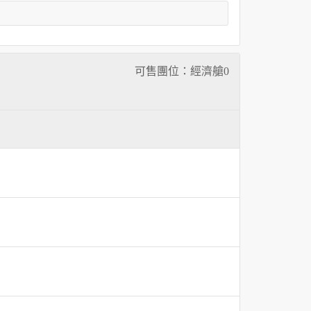
可售團位：經濟艙
0