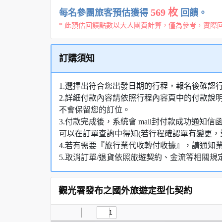
569 枚
每名參團旅客預估獲得
回饋。
* 此預估回饋點數以大人團費計算，僅為參考，實際
訂購須知
1.選擇出符合您出發日期的行程，報名後確認
2.詳細付款內容請依照行程內容頁中的付款說
不會保留您的訂位。
3.付款完成後，系統會 mail封付款成功通
可以在訂單查詢中得知(若行程確認單有變更，
4.若有需要『旅行業代收轉付收據』，請通知
5.取消訂單/退貨依照旅遊契約、金流等相關規
觀光署發布之國外旅遊定型化契約