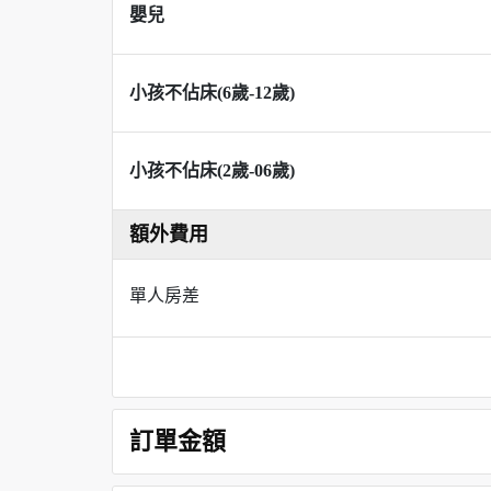
嬰兒
小孩不佔床(6歲-12歲)
小孩不佔床(2歲-06歲)
額外費用
單人房差
訂單金額