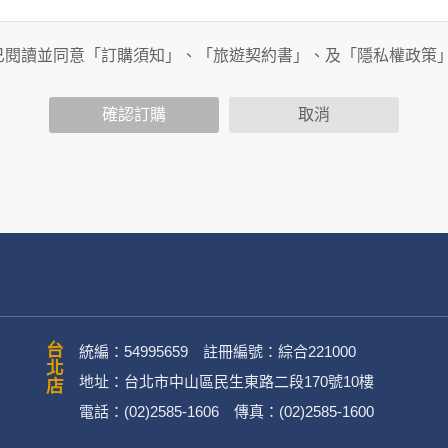
旅行社有限公司以外的公司 or 網站群，與非何時旅行社有限公
商連結，這些置放連結的廠商也可能蒐集您個人的資料。對於您
已閱讀並同意「訂購須知」、「旅遊契約書」、及「隱私權政策
政策，其資料處理措施不適用於何時旅行社有限公司隱私權保護
確認訂購
取消
司旗下網站上的聊天室或討論區中任意公開個人資料的行為，在非
用
公司
務、行銷、客戶管理、會員管理及其他與第三人合作之行銷推廣活
台北店
統編：54995659 註冊編號：綜合221000
地址：台北市中山區民生東路二段170號10樓
電話：(02)2585-1606 傳真：(02)2585-1600
英文姓名、地址、聯絡電話、電子郵件信箱、通訊軟帳號、社群