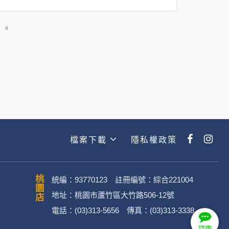
司所僱用或管理人員。例如您透過何時旅
主動提供的個人資訊，這些廣告廠商
」。
政策。
經加密的保護下，不適用於何時旅行社
檔案下載
隱私權政策
動。
桃園店
統編：93770123 註冊編號：綜合221004
地址：桃園市蘆竹區大竹路506-12號
電話：(03)313-5656 傳真：(03)313-3338
．媒體帳號、網路平台申請之帳號及
諮詢