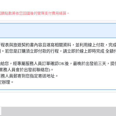
回饋點數將依您回國後的實際支付費用結算。
行程表與旅遊契約書內容且填寫相關資料，並利用線上付款，完成訂
明。若您是訂購須立即付款的行程，請立即於線上即時完成 全
知信函給您，經專屬服務人員訂單確認OK後，最晚於出發前三天
業務人員會於出發前聯絡您)。
業務人員郵寄到您指定寄送地址。
定辦理。