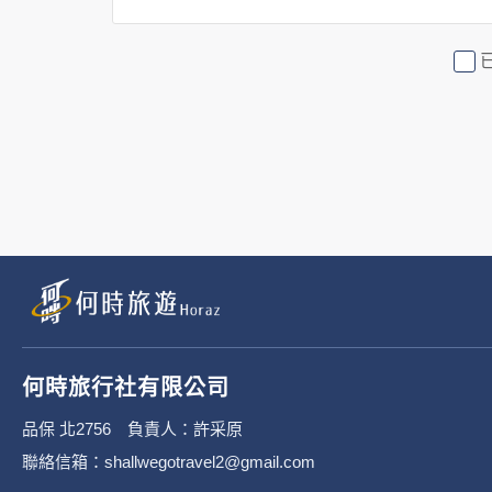
2. 隱私權保護政策不適用於何時
行社有限公司旗下網站上的廣告廠
或連結網站有其個別的隱私權保護
3. 您個人在何時旅行社有限公
有限公司隱私權保護政策。
二、個資蒐集處理利
1. 蒐集機關名稱：何時旅行社有限
2. 蒐集目的：提供本公司相關服
何時旅行社有限公司
3. 個人資料類別：
品保 北2756 負責人：許采原
聯絡信箱：shallwegotravel2@gmail.com
辨識個人者(包含但不限於中