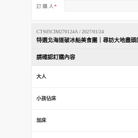
訂 購 人
CTS05CIM270124A / 2027/01/24
特選北海道破冰船美食團｜尋訪大地盡頭
請確認訂購內容
大人
小孩佔床
加床