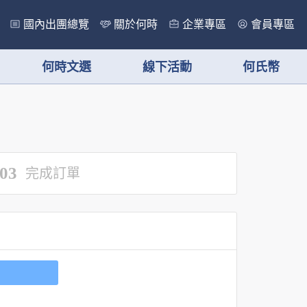
國內出團總覽
關於何時
企業專區
會員專區
何時文選
線下活動
何氏幣
03
完成訂單