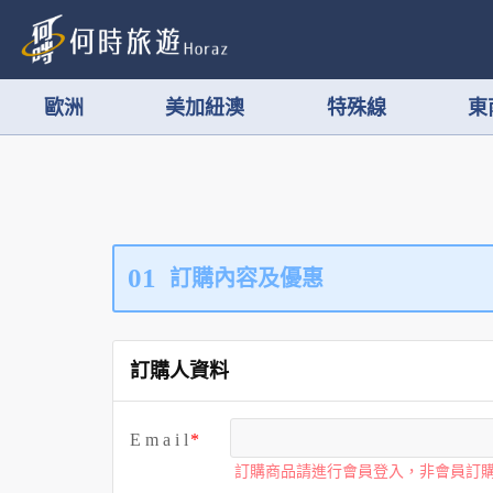
歐洲
美加紐澳
特殊線
東
01
訂購內容及優惠
訂購人資料
E m a i l
訂購商品請進行會員登入，非會員訂