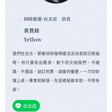
何時旅遊-台北店 店長
黃貫銘
Yellow
我們在台北，節奏快到咖啡還沒涼消息就已經過
時。你只要丟出需求，剩下的交給我們，不繞
路、不廢話，該訂的票、該搶的優惠，一刀切好
端上桌。專業和俐落，在這裡是基本款，不用多
說。
台北店