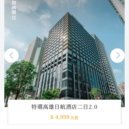
加碼贈送
特選高雄日航酒店二日2.0
$ 4,999
元起