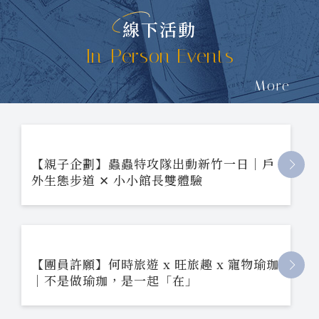
線下活動
In-Person Events
More
【親子企劃】蟲蟲特攻隊出動新竹一日｜戶
外生態步道 ✕ 小小館長雙體驗
【團員許願】何時旅遊 x 旺旅趣 x 寵物瑜珈
｜不是做瑜珈，是一起「在」