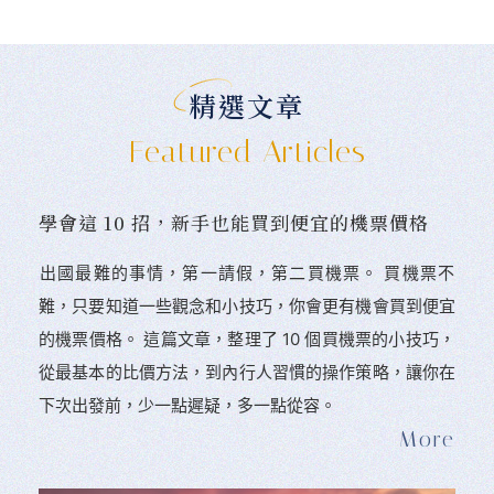
精選文章
Featured Articles
學會這 10 招，新手也能買到便宜的機票價格
󠀠出國最難的事情，第一請假，第二買機票。 󠀠買機票不
難，只要知道一些觀念和小技巧，你會更有機會買到便宜
的機票價格。 這篇文章，整理了 10 個買機票的小技巧，
從最基本的比價方法，到內行人習慣的操作策略，讓你在
下次出發前，少一點遲疑，多一點從容。