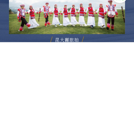
昆大麗旅拍
何時旅行社有限公司
品保 北2756 負責人：許采原
聯絡信箱：shallwegotravel2@gmail.com
台北店