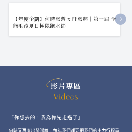
【年度企劃】何時旅遊 x 旺旅趣｜第一屆 全
能毛孩夏日極限跑水節
影片專區
Videos
「你想去的，我為你先走過了」
何時又再度出發踩線，每年我們都要把我們的主力行程重