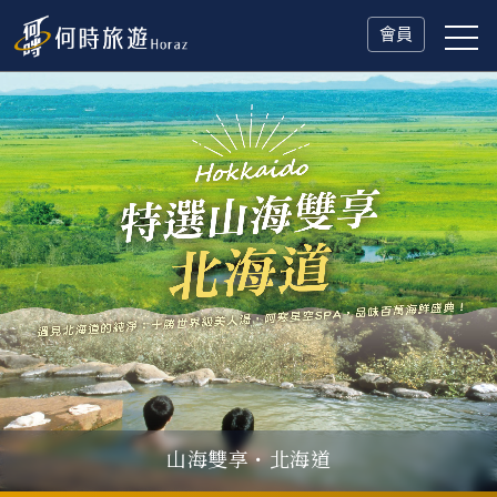
會員
山海雙享・北海道
瑞士鐵道．2027 深度之旅
一人旅行Solo Travel