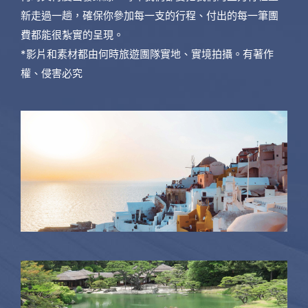
新走過一趟，確保你參加每一支的行程、付出的每一筆團
費都能很紮實的呈現。
*影片和素材都由何時旅遊團隊實地、實境拍攝。有著作
權、侵害必究