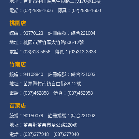
地址：台北市中山區民生東路二段170號10樓
二、個資蒐集處理利用
電話：(02)2585-1606 傳真：(02)2585-1600
桃園店
1. 蒐集機關名稱：何時旅行社有限公司
統編：93770123 註冊編號：綜合221004
2. 蒐集目的：提供本公司相關服務、行銷、客戶
地址：桃園市蘆竹區大竹路506-12號
電話：(03)313-5656 傳真：(03)313-3338
管理、會員管理及其他與第三人合作之行銷推廣
活動。
竹南店
統編：94108840 註冊編號：綜合221003
3. 個人資料類別：
地址：苗栗縣竹南鎮自由街88-12號
辨識個人者(包含但不限於中英文姓名、地
電話：(037)462858 傳真：(037)462958
址、聯絡電話、電子郵件信箱、通訊軟帳
苗栗店
號、社群．媒體帳號、網路平台申請之帳
統編：90150079 註冊編號：綜合221002
號及其他任何可辨識資料本人者等)。
地址：苗栗縣苗栗市至公路220號
電話：(037)377948 (037)377940
辨識財務者(包含但不限於金融機構帳戶之