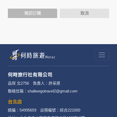
2. 隱私權保護政策不適用於何時旅行社有限公司
確認訂購
取消
以外的公司 or 網站群，與非何時旅行社有限公
司所僱用或管理人員。例如您透過何時旅行社有
限公司旗下網站上的廣告廠商連結，這些置放連
結的廠商也可能蒐集您個人的資料。對於您主動
提供的個人資訊，這些廣告廠商或連結網站有其
個別的隱私權保護政策，其資料處理措施不適用
於何時旅行社有限公司隱私權保護政策。
何時旅行社有限公司
3. 您個人在何時旅行社有限公司旗下網站上的聊
品保 北2756 負責人：許采原
聯絡信箱：shallwegotravel2@gmail.com
天室或討論區中任意公開個人資料的行為，在非
經加密的保護下，不適用於何時旅行社有限公司
台北店
統編：54995659 註冊編號：綜合221000
隱私權保護政策。