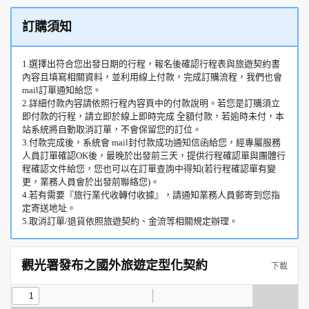
訂購須知
1.選擇出符合您出發日期的行程，報名後確認行程表與旅遊契約書
內容且填寫相關資料，並利用線上付款，完成訂購流程，我們也會
mail訂單通知給您。
2.詳細付款內容請依照行程內容頁中的付款說明。若您是訂購須立
即付款的行程，請立即於線上即時完成 全額付款，若逾時未付，本
站系統將自動取消訂單，不會保留您的訂位。
3.付款完成後，系統會 mail封付款成功通知信函給您，經專屬服務
人員訂單確認OK後，最晚於出發前三天，提供行程確認單與團體行
程確認文件給您，您也可以在訂單查詢中得知(若行程確認單有變
更，業務人員會於出發前聯絡您)。
4.若有需要『旅行業代收轉付收據』，請通知業務人員郵寄到您指
定寄送地址。
5.取消訂單/退貨依照旅遊契約、金流等相關規定辦理。
觀光署發布之國外旅遊定型化契約
下載