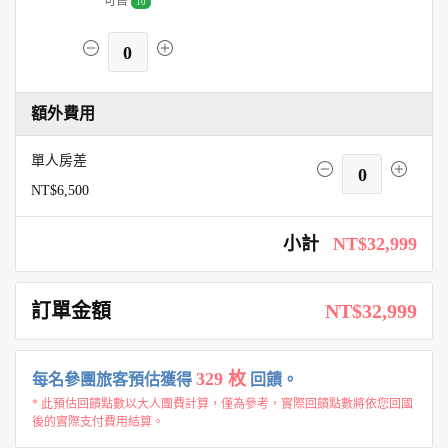
可售
10
0
額外費用
單人房差
0
NT$6,500
小計
NT$32,999
訂單金額
NT$32,999
329 枚
每名參團旅客預估獲得
回饋。
* 此預估回饋點數以大人團費計算，僅為參考，實際回饋點數將依您回國
後的實際支付費用結算。