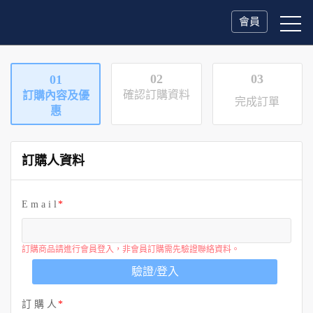
會員
02
03
01
確認訂購資料
訂購內容及優
完成訂單
惠
訂購人資料
E m a i l
訂購商品請進行會員登入，非會員訂購需先驗證聯絡資料。
驗證/登入
訂 購 人