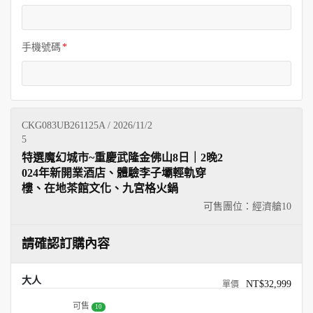
手機號碼
CKG083UB261125A / 2026/11/2
5
特選魔幻城市~重慶武隆金佛山8日｜2晚2
024年新開業酒店、體驗李子壩輕軌穿
樓、在地茶館文化、九宮格火鍋
可售團位：經濟艙
10
請確認訂購內容
大人
NT$32,999
可售
10