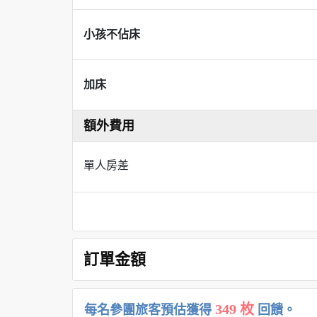
小孩不佔床
加床
額外費用
單人房差
訂單金額
349 枚
每名參團旅客預估獲得
回饋。