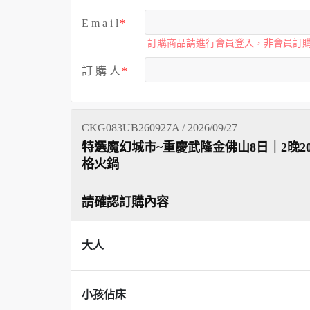
E m a i l
訂購商品請進行會員登入，非會員訂
訂 購 人
CKG083UB260927A / 2026/09/27
特選魔幻城市~重慶武隆金佛山8日｜2晚
格火鍋
請確認訂購內容
大人
小孩佔床