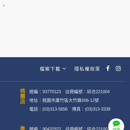
主動提供的個人資訊，這些廣告廠商
」。
政策。
經加密的保護下，不適用於何時旅行社
檔案下載
隱私權政策
動。
桃園店
統編：93770123 註冊編號：綜合221004
地址：桃園市蘆竹區大竹路506-12號
電話：(03)313-5656 傳真：(03)313-3338
．媒體帳號、網路平台申請之帳號及
統編：90432922 註冊編號：綜合221001
諮詢