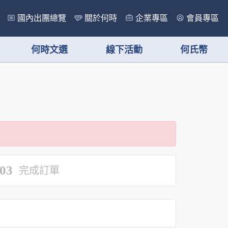
國內出團總覽
關於何時
企業專區
會員專區
何時文選
線下活動
何氏幣
03
完成訂單