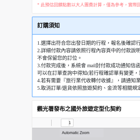
* 此預估回饋點數以大人團費計算，僅為參考，實際
訂購須知
1.選擇出符合您出發日期的行程，報名後確認
2.詳細付款內容請依照行程內容頁中的付款說
不會保留您的訂位。
3.付款完成後，系統會 mail封付款成功通
可以在訂單查詢中得知(若行程確認單有變更，
4.若有需要『旅行業代收轉付收據』，請通知
5.取消訂單/退貨依照旅遊契約、金流等相關規
觀光署發布之國外旅遊定型化契約