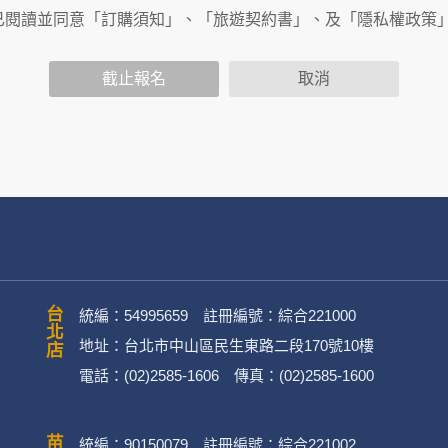
商連結，這些置放連結的廠商也可能蒐集您個人的資料。對於您
已閱讀並同意「訂購須知」、「旅遊契約書」、及「隱私權政策
政策，其資料處理措施不適用於何時旅行社有限公司隱私權保護
截止報名
取消
司旗下網站上的聊天室或討論區中任意公開個人資料的行為，在非
用
公司
務、行銷、客戶管理、會員管理及其他與第三人合作之行銷推廣活
台北店
統編：54995659 註冊編號：綜合221000
地址：台北市中山區民生東路二段170號10樓
電話：(02)2585-1606 傳真：(02)2585-1600
英文姓名、地址、聯絡電話、電子郵件信箱、通訊軟帳號、社群
)。
統編：90150079 註冊編號：綜合221002