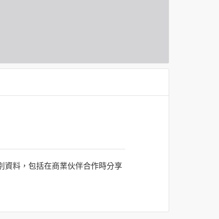
識別資料，包括在商業伙伴合作時分享
司所僱用或管理人員。例如您透過何時旅