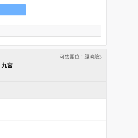
可售團位：經濟艙
3
、九宮