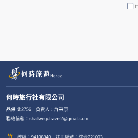
行社有限公司旗下網站上的廣告廠
或連結網站有其個別的隱私權保護
3. 您個人在何時旅行社有限公
有限公司隱私權保護政策。
二、個資蒐集處理利
1. 蒐集機關名稱：何時旅行社有限
2. 蒐集目的：提供本公司相關服
何時旅行社有限公司
3. 個人資料類別：
品保 北2756 負責人：許采原
聯絡信箱：shallwegotravel2@gmail.com
辨識個人者(包含但不限於中
其他任何可辨識資料本人者等
統編：94108840 註冊編號：綜合221003