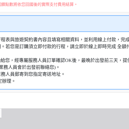
回饋點數將依您回國後的實際支付費用結算。
行程表與旅遊契約書內容且填寫相關資料，並利用線上付款，完成訂
明。若您是訂購須立即付款的行程，請立即於線上即時完成 全
知信函給您，經專屬服務人員訂單確認OK後，最晚於出發前三天
業務人員會於出發前聯絡您)。
業務人員郵寄到您指定寄送地址。
定辦理。