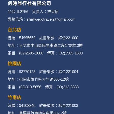
何時旅行社有限公司
3. 您個人在何時旅行社有限公司旗下網站上的聊
品保 北2756 負責人：許采原
聯絡信箱：shallwegotravel2@gmail.com
天室或討論區中任意公開個人資料的行為，在非
經加密的保護下，不適用於何時旅行社有限公司
台北店
統編：54995659 註冊編號：綜合221000
隱私權保護政策。
地址：台北市中山區民生東路二段170號10樓
二、個資蒐集處理利用
電話：(02)2585-1606 傳真：(02)2585-1600
桃園店
1. 蒐集機關名稱：何時旅行社有限公司
統編：93770123 註冊編號：綜合221004
2. 蒐集目的：提供本公司相關服務、行銷、客戶
地址：桃園市蘆竹區大竹路506-12號
電話：(03)313-5656 傳真：(03)313-3338
管理、會員管理及其他與第三人合作之行銷推廣
活動。
竹南店
統編：94108840 註冊編號：綜合221003
3. 個人資料類別：
地址：苗栗縣竹南鎮自由街88-12號