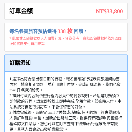
訂單金額
NT$33,800
338 枚
每名參團旅客預估獲得
回饋。
* 此預估回饋點數以大人團費計算，僅為參考，實際回饋點數將依您回國
後的實際支付費用結算。
訂購須知
1.選擇出符合您出發日期的行程，報名後確認行程表與旅遊契約書
內容且填寫相關資料，並利用線上付款，完成訂購流程，我們也會
mail訂單通知給您。
2.詳細付款內容請依照行程內容頁中的付款說明。若您是訂購須立
即付款的行程，請立即於線上即時完成 全額付款，若逾時未付，本
站系統將自動取消訂單，不會保留您的訂位。
3.付款完成後，系統會 mail封付款成功通知信函給您，經專屬服務
人員訂單確認OK後，最晚於出發前三天，提供行程確認單與團體行
程確認文件給您，您也可以在訂單查詢中得知(若行程確認單有變
更，業務人員會於出發前聯絡您)。