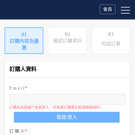
會員
02
03
01
確認訂購資料
訂購內容及優
完成訂單
惠
訂購人資料
E m a i l
訂購商品請進行會員登入，非會員訂購需先驗證聯絡資料。
驗證/登入
訂 購 人