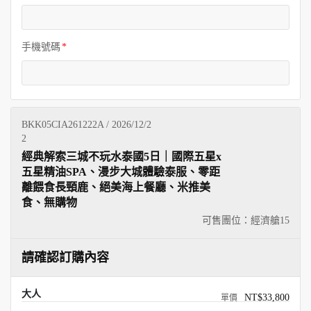
手機號碼
BKK05CIA261222A / 2026/12/2
2
經典解索三城不玩水泰國5日｜國際五星x
五星精油SPA、漫步大城體驗泰服、零距
離餵食長頸鹿、絕美海上餐廳、米推美
食、無購物
可售團位：經濟艙
15
請確認訂購內容
大人
NT$33,800