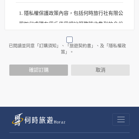
1. 隱私權保護政策內容，包括何時旅行社有限公
司如何處理在用戶使用網站服務時收集到的身份
識別資料，包括在商業伙伴合作時分享的任何身
份識別資料。
已閱讀並同意「訂購須知」、「旅遊契約書」、及「隱私權政
策」。
2. 隱私權保護政策不適用於何時旅行社有限公司
確認訂購
取消
以外的公司 or 網站群，與非何時旅行社有限公
司所僱用或管理人員。例如您透過何時旅行社有
限公司旗下網站上的廣告廠商連結，這些置放連
結的廠商也可能蒐集您個人的資料。對於您主動
提供的個人資訊，這些廣告廠商或連結網站有其
個別的隱私權保護政策，其資料處理措施不適用
於何時旅行社有限公司隱私權保護政策。