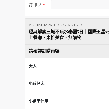
訂 購 人
BKK05CIA261113A / 2026/11/13
經典解索三城不玩水泰國5日｜國際五星x
上餐廳、米推美食、無購物
請確認訂購內容
大人
小孩佔床
小孩不佔床