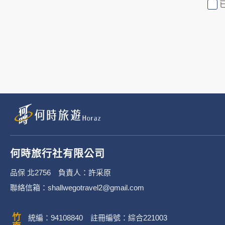
行社有限公司旗下網站上的廣告廠
或連結網站有其個別的隱私權保護
3. 您個人在何時旅行社有限公
有限公司隱私權保護政策。
二、個資蒐集處理利
1. 蒐集機關名稱：何時旅行社有限
2. 蒐集目的：提供本公司相關服
何時旅行社有限公司
3. 個人資料類別：
品保 北2756 負責人：許采原
聯絡信箱：shallwegotravel2@gmail.com
辨識個人者(包含但不限於中
其他任何可辨識資料本人者等
統編：94108840 註冊編號：綜合221003