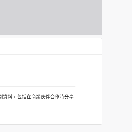
識別資料，包括在商業伙伴合作時分享
司所僱用或管理人員。例如您透過何時旅