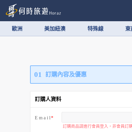
歐洲
美加紐澳
特殊線
東
01
訂購內容及優惠
訂購人資料
E m a i l
訂購商品請進行會員登入，非會員訂