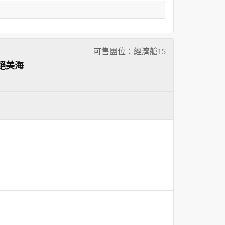
可售團位：經濟艙
15
絕美海