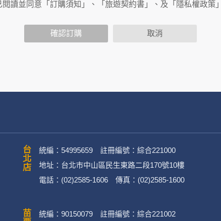
商連結，這些置放連結的廠商也可能蒐集您個人的資料。對於您
已閱讀並同意「訂購須知」、「旅遊契約書」、及「隱私權政策
政策，其資料處理措施不適用於何時旅行社有限公司隱私權保護
確認訂購
取消
司旗下網站上的聊天室或討論區中任意公開個人資料的行為，在非
用
公司
務、行銷、客戶管理、會員管理及其他與第三人合作之行銷推廣活
台北店
統編：54995659 註冊編號：綜合221000
地址：台北市中山區民生東路二段170號10樓
電話：(02)2585-1606 傳真：(02)2585-1600
英文姓名、地址、聯絡電話、電子郵件信箱、通訊軟帳號、社群
)。
統編：90150079 註冊編號：綜合221002