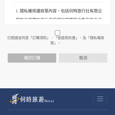
1. 隱私權保護政策內容，包括何時旅行社有限公
司如何處理在用戶使用網站服務時收集到的身份
識別資料，包括在商業伙伴合作時分享的任何身
份識別資料。
已閱讀並同意「訂購須知」、「旅遊契約書」、及「隱私權政
策」。
2. 隱私權保護政策不適用於何時旅行社有限公司
確認訂購
取消
以外的公司 or 網站群，與非何時旅行社有限公
司所僱用或管理人員。例如您透過何時旅行社有
限公司旗下網站上的廣告廠商連結，這些置放連
結的廠商也可能蒐集您個人的資料。對於您主動
提供的個人資訊，這些廣告廠商或連結網站有其
個別的隱私權保護政策，其資料處理措施不適用
於何時旅行社有限公司隱私權保護政策。