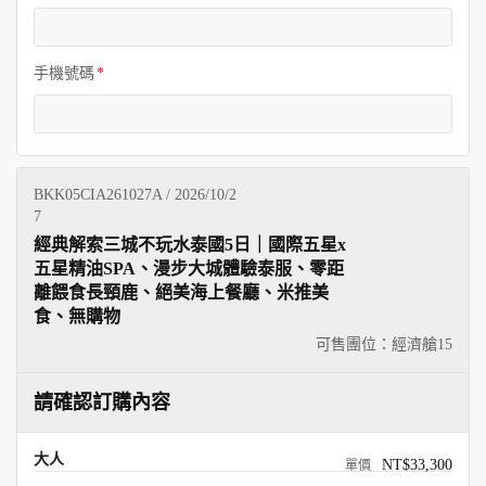
手機號碼
BKK05CIA261027A / 2026/10/2
7
經典解索三城不玩水泰國5日｜國際五星x
五星精油SPA、漫步大城體驗泰服、零距
離餵食長頸鹿、絕美海上餐廳、米推美
食、無購物
可售團位：經濟艙
15
請確認訂購內容
大人
NT$33,300