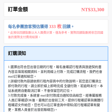
訂單金額
NT$33,300
333 枚
每名參團旅客預估獲得
回饋。
* 此預估回饋點數以大人團費計算，僅為參考，實際回饋點數將依您回國
後的實際支付費用結算。
訂購須知
1.選擇出符合您出發日期的行程，報名後確認行程表與旅遊契約書
內容且填寫相關資料，並利用線上付款，完成訂購流程，我們也會
mail訂單通知給您。
2.詳細付款內容請依照行程內容頁中的付款說明。若您是訂購須立
即付款的行程，請立即於線上即時完成 全額付款，若逾時未付，本
站系統將自動取消訂單，不會保留您的訂位。
3.付款完成後，系統會 mail封付款成功通知信函給您，經專屬服務
人員訂單確認OK後，最晚於出發前三天，提供行程確認單與團體行
程確認文件給您，您也可以在訂單查詢中得知(若行程確認單有變
更，業務人員會於出發前聯絡您)。