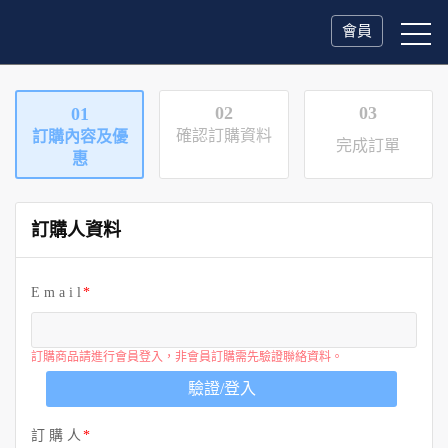
會員
02
03
01
確認訂購資料
訂購內容及優
完成訂單
惠
訂購人資料
E m a i l
訂購商品請進行會員登入，非會員訂購需先驗證聯絡資料。
驗證/登入
訂 購 人