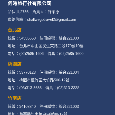
何時旅行社有限公司
3. 您個人在何時旅行社有限公司旗下網站上的聊
品保 北2756 負責人：許采原
聯絡信箱：shallwegotravel2@gmail.com
天室或討論區中任意公開個人資料的行為，在非
經加密的保護下，不適用於何時旅行社有限公司
台北店
統編：54995659 註冊編號：綜合221000
隱私權保護政策。
地址：台北市中山區民生東路二段170號10樓
二、個資蒐集處理利用
電話：(02)2585-1606 傳真：(02)2585-1600
桃園店
1. 蒐集機關名稱：何時旅行社有限公司
統編：93770123 註冊編號：綜合221004
2. 蒐集目的：提供本公司相關服務、行銷、客戶
地址：桃園市蘆竹區大竹路506-12號
電話：(03)313-5656 傳真：(03)313-3338
管理、會員管理及其他與第三人合作之行銷推廣
活動。
竹南店
統編：94108840 註冊編號：綜合221003
3. 個人資料類別：
地址：苗栗縣竹南鎮自由街88-12號