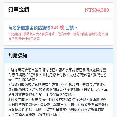
訂單金額
NT$34,300
343 枚
每名參團旅客預估獲得
回饋。
* 此預估回饋點數以大人團費計算，僅為參考，實際回饋點數將依您回國
後的實際支付費用結算。
訂購須知
1.選擇出符合您出發日期的行程，報名後確認行程表與旅遊契約書
內容且填寫相關資料，並利用線上付款，完成訂購流程，我們也會
mail訂單通知給您。
2.詳細付款內容請依照行程內容頁中的付款說明。若您是訂購須立
即付款的行程，請立即於線上即時完成 全額付款，若逾時未付，本
站系統將自動取消訂單，不會保留您的訂位。
3.付款完成後，系統會 mail封付款成功通知信函給您，經專屬服務
人員訂單確認OK後，最晚於出發前三天，提供行程確認單與團體行
程確認文件給您，您也可以在訂單查詢中得知(若行程確認單有變
更，業務人員會於出發前聯絡您)。