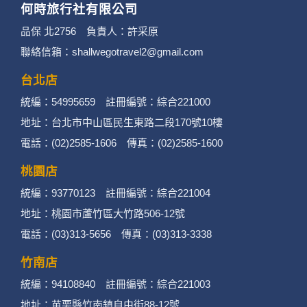
何時旅行社有限公司
3. 您個人在何時旅行社有限公司旗下網站上的聊
品保 北2756 負責人：許采原
聯絡信箱：shallwegotravel2@gmail.com
天室或討論區中任意公開個人資料的行為，在非
經加密的保護下，不適用於何時旅行社有限公司
台北店
統編：54995659 註冊編號：綜合221000
隱私權保護政策。
地址：台北市中山區民生東路二段170號10樓
二、個資蒐集處理利用
電話：(02)2585-1606 傳真：(02)2585-1600
桃園店
1. 蒐集機關名稱：何時旅行社有限公司
統編：93770123 註冊編號：綜合221004
2. 蒐集目的：提供本公司相關服務、行銷、客戶
地址：桃園市蘆竹區大竹路506-12號
電話：(03)313-5656 傳真：(03)313-3338
管理、會員管理及其他與第三人合作之行銷推廣
活動。
竹南店
統編：94108840 註冊編號：綜合221003
3. 個人資料類別：
地址：苗栗縣竹南鎮自由街88-12號