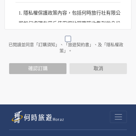
1. 隱私權保護政策內容，包括何時旅行社有限公
司如何處理在用戶使用網站服務時收集到的身份
識別資料，包括在商業伙伴合作時分享的任何身
份識別資料。
已閱讀並同意「訂購須知」、「旅遊契約書」、及「隱私權政
策」。
2. 隱私權保護政策不適用於何時旅行社有限公司
確認訂購
取消
以外的公司 or 網站群，與非何時旅行社有限公
司所僱用或管理人員。例如您透過何時旅行社有
限公司旗下網站上的廣告廠商連結，這些置放連
結的廠商也可能蒐集您個人的資料。對於您主動
提供的個人資訊，這些廣告廠商或連結網站有其
個別的隱私權保護政策，其資料處理措施不適用
於何時旅行社有限公司隱私權保護政策。