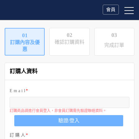
會員
02
03
01
確認訂購資料
訂購內容及優
完成訂單
惠
訂購人資料
E m a i l
訂購商品請進行會員登入，非會員訂購需先驗證聯絡資料。
驗證/登入
訂 購 人