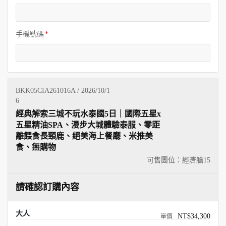
手機號碼
BKK05CIA261016A / 2026/10/1
6
經典解索三城不玩水泰國5日｜國際五星x
五星精油SPA、漫步大城體驗泰服、零距
離餵食長頸鹿、絕美海上餐廳、米推美
食、無購物
可售團位：經濟艙
15
請確認訂購內容
大人
NT$34,300