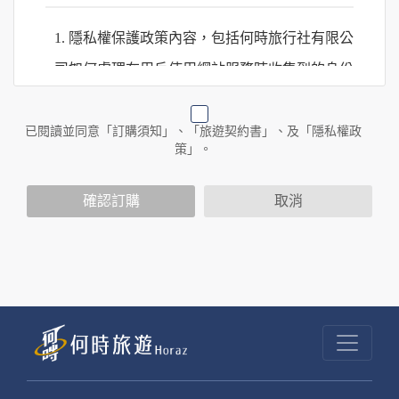
1. 隱私權保護政策內容，包括何時旅行社有限公
司如何處理在用戶使用網站服務時收集到的身份
識別資料，包括在商業伙伴合作時分享的任何身
份識別資料。
已閱讀並同意「訂購須知」、「旅遊契約書」、及「隱私權政
策」。
2. 隱私權保護政策不適用於何時旅行社有限公司
確認訂購
取消
以外的公司 or 網站群，與非何時旅行社有限公
司所僱用或管理人員。例如您透過何時旅行社有
限公司旗下網站上的廣告廠商連結，這些置放連
結的廠商也可能蒐集您個人的資料。對於您主動
提供的個人資訊，這些廣告廠商或連結網站有其
個別的隱私權保護政策，其資料處理措施不適用
於何時旅行社有限公司隱私權保護政策。