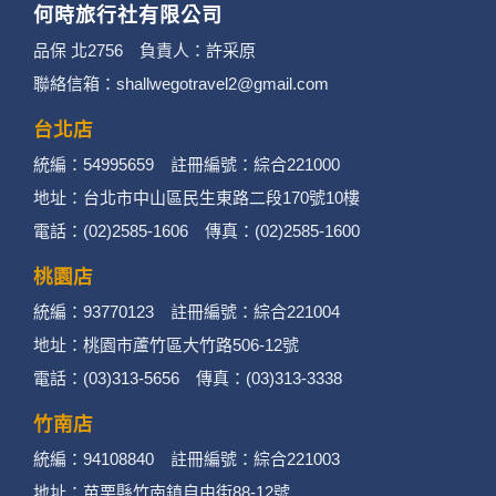
何時旅行社有限公司
3. 您個人在何時旅行社有限公司旗下網站上的聊
品保 北2756 負責人：許采原
聯絡信箱：shallwegotravel2@gmail.com
天室或討論區中任意公開個人資料的行為，在非
經加密的保護下，不適用於何時旅行社有限公司
台北店
統編：54995659 註冊編號：綜合221000
隱私權保護政策。
地址：台北市中山區民生東路二段170號10樓
二、個資蒐集處理利用
電話：(02)2585-1606 傳真：(02)2585-1600
桃園店
1. 蒐集機關名稱：何時旅行社有限公司
統編：93770123 註冊編號：綜合221004
2. 蒐集目的：提供本公司相關服務、行銷、客戶
地址：桃園市蘆竹區大竹路506-12號
電話：(03)313-5656 傳真：(03)313-3338
管理、會員管理及其他與第三人合作之行銷推廣
活動。
竹南店
統編：94108840 註冊編號：綜合221003
3. 個人資料類別：
地址：苗栗縣竹南鎮自由街88-12號