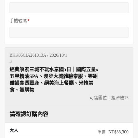
手機號碼
BKK05CIA261013A / 2026/10/1
3
經典解索三城不玩水泰國5日｜國際五星x
五星精油SPA、漫步大城體驗泰服、零距
離餵食長頸鹿、絕美海上餐廳、米推美
食、無購物
可售團位：經濟艙
15
請確認訂購內容
大人
NT$33,300