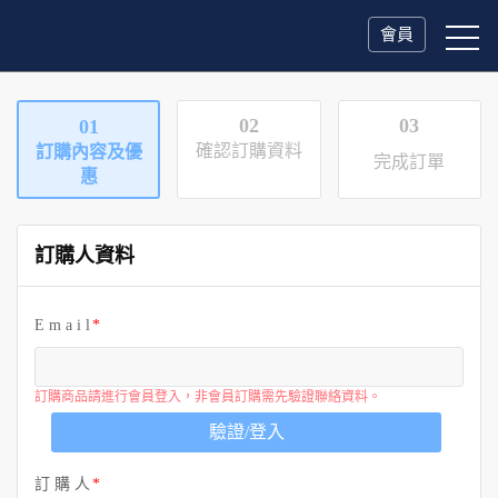
會員
02
03
01
確認訂購資料
訂購內容及優
完成訂單
惠
訂購人資料
E m a i l
訂購商品請進行會員登入，非會員訂購需先驗證聯絡資料。
驗證/登入
訂 購 人