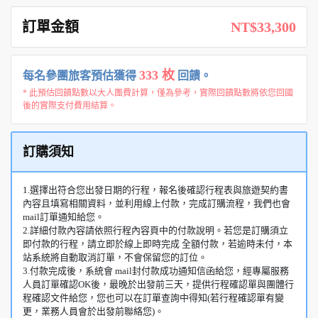
訂單金額
NT$33,300
333 枚
每名參團旅客預估獲得
回饋。
* 此預估回饋點數以大人團費計算，僅為參考，實際回饋點數將依您回國
後的實際支付費用結算。
訂購須知
1.選擇出符合您出發日期的行程，報名後確認行程表與旅遊契約書
內容且填寫相關資料，並利用線上付款，完成訂購流程，我們也會
mail訂單通知給您。
2.詳細付款內容請依照行程內容頁中的付款說明。若您是訂購須立
即付款的行程，請立即於線上即時完成 全額付款，若逾時未付，本
站系統將自動取消訂單，不會保留您的訂位。
3.付款完成後，系統會 mail封付款成功通知信函給您，經專屬服務
人員訂單確認OK後，最晚於出發前三天，提供行程確認單與團體行
程確認文件給您，您也可以在訂單查詢中得知(若行程確認單有變
更，業務人員會於出發前聯絡您)。