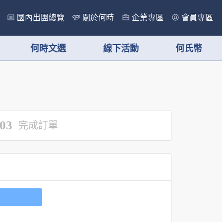
國內出團總覽
關於何時
企業專區
會員專區
何時文選
線下活動
何氏幣
03
完成訂單