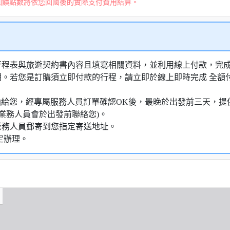
回饋點數將依您回國後的實際支付費用結算。
行程表與旅遊契約書內容且填寫相關資料，並利用線上付款，完成訂
明。若您是訂購須立即付款的行程，請立即於線上即時完成 全
知信函給您，經專屬服務人員訂單確認OK後，最晚於出發前三天
業務人員會於出發前聯絡您)。
業務人員郵寄到您指定寄送地址。
定辦理。