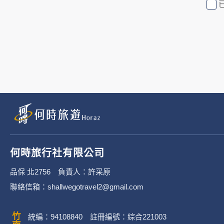
行社有限公司旗下網站上的廣告廠
或連結網站有其個別的隱私權保護
3. 您個人在何時旅行社有限公
有限公司隱私權保護政策。
二、個資蒐集處理利
1. 蒐集機關名稱：何時旅行社有限
2. 蒐集目的：提供本公司相關服
何時旅行社有限公司
3. 個人資料類別：
品保 北2756 負責人：許采原
聯絡信箱：shallwegotravel2@gmail.com
辨識個人者(包含但不限於中
其他任何可辨識資料本人者等
統編：94108840 註冊編號：綜合221003