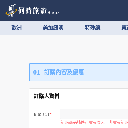
歐洲
美加紐澳
特殊線
東
01
訂購內容及優惠
訂購人資料
E m a i l
訂購商品請進行會員登入，非會員訂