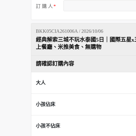
訂 購 人
BKK05CIA261006A / 2026/10/06
經典解索三城不玩水泰國5日｜國際五星x
上餐廳、米推美食、無購物
請確認訂購內容
大人
小孩佔床
小孩不佔床