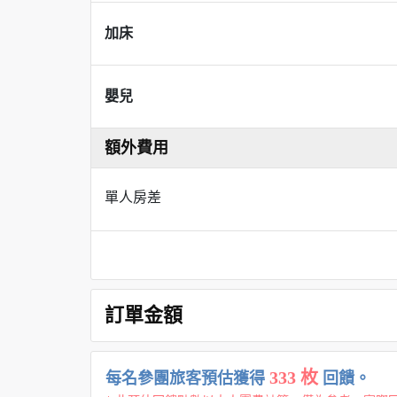
加床
嬰兒
額外費用
單人房差
訂單金額
333 枚
每名參團旅客預估獲得
回饋。