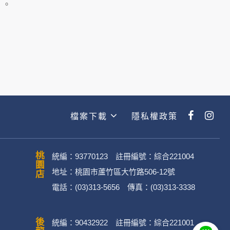
主動提供的個人資訊，這些廣告廠商
」。
政策。
經加密的保護下，不適用於何時旅行社
檔案下載
隱私權政策
動。
桃園店
統編：93770123 註冊編號：綜合221004
地址：桃園市蘆竹區大竹路506-12號
電話：(03)313-5656 傳真：(03)313-3338
．媒體帳號、網路平台申請之帳號及
統編：90432922 註冊編號：綜合221001