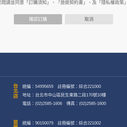
商連結，這些置放連結的廠商也可能蒐集您個人的資料。對於您
已閱讀並同意「訂購須知」、「旅遊契約書」、及「隱私權政策
政策，其資料處理措施不適用於何時旅行社有限公司隱私權保護
確認訂購
取消
司旗下網站上的聊天室或討論區中任意公開個人資料的行為，在非
用
公司
務、行銷、客戶管理、會員管理及其他與第三人合作之行銷推廣活
台北店
統編：54995659 註冊編號：綜合221000
地址：台北市中山區民生東路二段170號10樓
電話：(02)2585-1606 傳真：(02)2585-1600
英文姓名、地址、聯絡電話、電子郵件信箱、通訊軟帳號、社群
)。
統編：90150079 註冊編號：綜合221002