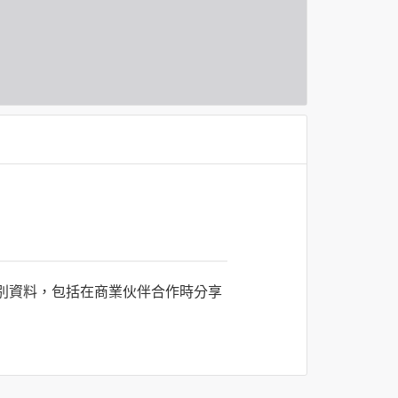
識別資料，包括在商業伙伴合作時分享
司所僱用或管理人員。例如您透過何時旅