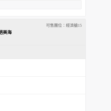
可售團位：經濟艙
15
絕美海