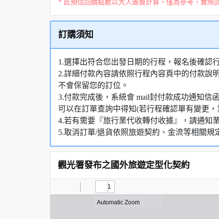
* 此預估回饋點數以大人團費計算，僅為參考，實際
訂購須知
1.選擇出符合您出發日期的行程，報名後確認
2.詳細付款內容請依照行程內容頁中的付款說
不會保留您的訂位。
3.付款完成後，系統會 mail封付款成功通
可以在訂單查詢中得知(若行程確認單有變更，
4.若有需要『旅行業代收轉付收據』，請通知
5.取消訂單/退貨依照旅遊契約、金流等相關規
觀光署發布之國外旅遊定型化契約