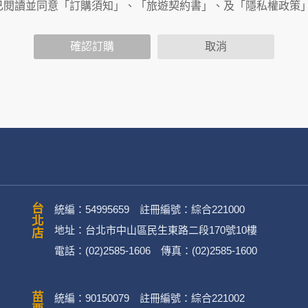
商連結，這些置放連結的廠商也可能蒐集您個人的資料。對於您
已閱讀並同意「訂購須知」、「旅遊契約書」、及「隱私權政策
政策，其資料處理措施不適用於何時旅行社有限公司隱私權保護
確認訂購
取消
司旗下網站上的聊天室或討論區中任意公開個人資料的行為，在非
用
公司
務、行銷、客戶管理、會員管理及其他與第三人合作之行銷推廣活
台北店
統編：54995659 註冊編號：綜合221000
地址：台北市中山區民生東路二段170號10樓
電話：(02)2585-1606 傳真：(02)2585-1600
英文姓名、地址、聯絡電話、電子郵件信箱、通訊軟帳號、社群
)。
統編：90150079 註冊編號：綜合221002