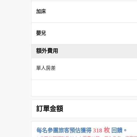
加床
嬰兒
額外費用
單人房差
訂單金額
318 枚
每名參團旅客預估獲得
回饋。