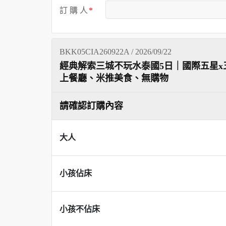
訂 購 人
BKK05CIA260922A / 2026/09/22
經典解索三城不玩水泰國5日｜國際五星x
上餐廳、米推美食、無購物
請確認訂購內容
大人
小孩佔床
小孩不佔床