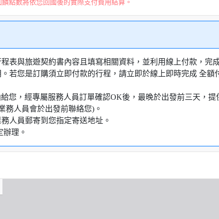
回饋點數將依您回國後的實際支付費用結算。
行程表與旅遊契約書內容且填寫相關資料，並利用線上付款，完成訂
明。若您是訂購須立即付款的行程，請立即於線上即時完成 全
知信函給您，經專屬服務人員訂單確認OK後，最晚於出發前三天
業務人員會於出發前聯絡您)。
業務人員郵寄到您指定寄送地址。
定辦理。