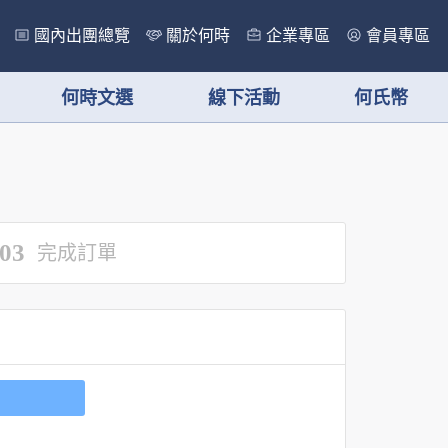
國內出團總覽
關於何時
企業專區
會員專區
何時文選
線下活動
何氏幣
03
完成訂單