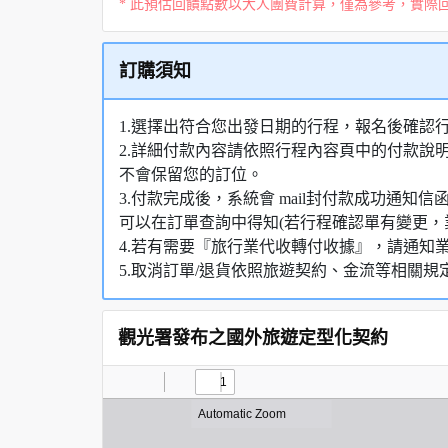
* 此預估回饋點數以大人團費計算，僅為參考，實際
訂購須知
1.選擇出符合您出發日期的行程，報名後確認
2.詳細付款內容請依照行程內容頁中的付款說
不會保留您的訂位。
3.付款完成後，系統會 mail封付款成功通
可以在訂單查詢中得知(若行程確認單有變更，
4.若有需要『旅行業代收轉付收據』，請通知
5.取消訂單/退貨依照旅遊契約、金流等相關規
觀光署發布之國外旅遊定型化契約