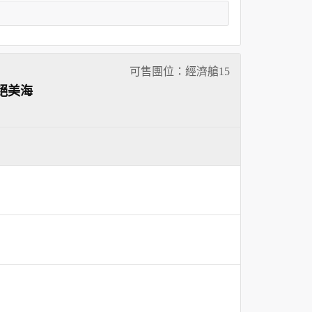
可售團位：經濟艙
15
絕美海