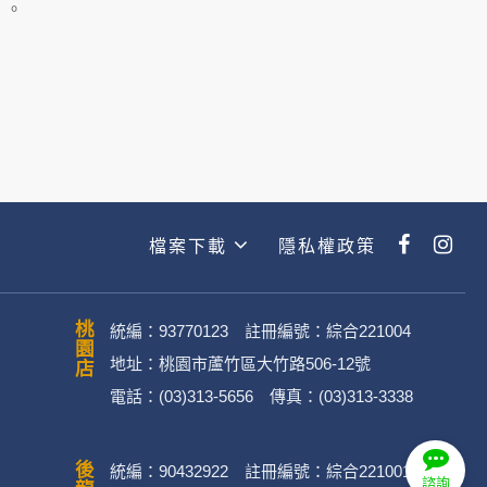
主動提供的個人資訊，這些廣告廠商
」。
政策。
經加密的保護下，不適用於何時旅行社
檔案下載
隱私權政策
動。
桃園店
統編：93770123 註冊編號：綜合221004
地址：桃園市蘆竹區大竹路506-12號
電話：(03)313-5656 傳真：(03)313-3338
．媒體帳號、網路平台申請之帳號及
統編：90432922 註冊編號：綜合221001
諮詢