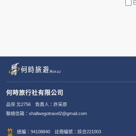
行社有限公司旗下網站上的廣告廠
或連結網站有其個別的隱私權保護
3. 您個人在何時旅行社有限公
有限公司隱私權保護政策。
二、個資蒐集處理利
1. 蒐集機關名稱：何時旅行社有限
2. 蒐集目的：提供本公司相關服
何時旅行社有限公司
3. 個人資料類別：
品保 北2756 負責人：許采原
聯絡信箱：shallwegotravel2@gmail.com
辨識個人者(包含但不限於中
其他任何可辨識資料本人者等
統編：94108840 註冊編號：綜合221003