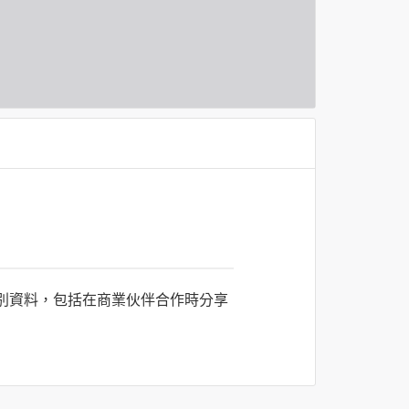
識別資料，包括在商業伙伴合作時分享
司所僱用或管理人員。例如您透過何時旅