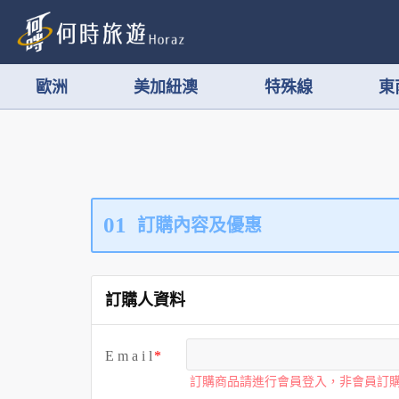
歐洲
美加紐澳
特殊線
東
01
訂購內容及優惠
訂購人資料
E m a i l
訂購商品請進行會員登入，非會員訂