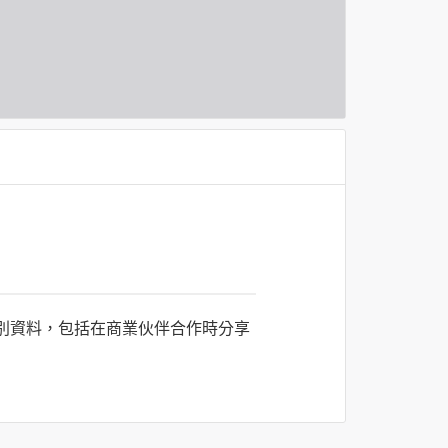
識別資料，包括在商業伙伴合作時分享
司所僱用或管理人員。例如您透過何時旅