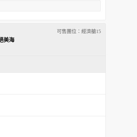
可售團位：經濟艙
15
絕美海