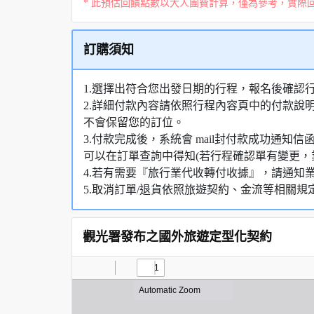
* 此預估回饋點數以大人團費計算，僅為參考，實際
訂購須知
1.選擇出符合您出發日期的行程，報名後確認
2.詳細付款內容請依照行程內容頁中的付款說
不會保留您的訂位。
3.付款完成後，系統會 mail封付款成功通
可以在訂單查詢中得知(若行程確認單有變更，
4.若有需要『旅行業代收轉付收據』，請通知
5.取消訂單/退貨依照旅遊契約、金流等相關規
觀光署發布之國外旅遊定型化契約