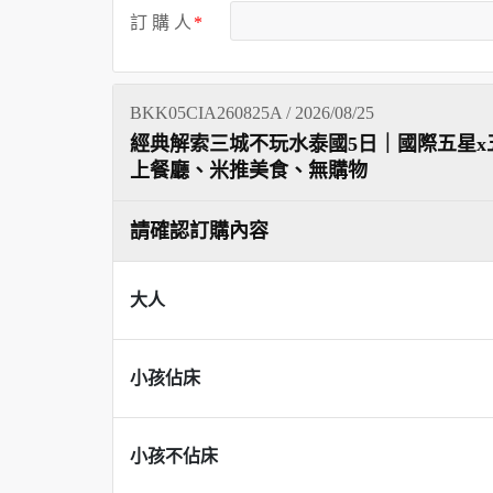
訂 購 人
BKK05CIA260825A / 2026/08/25
經典解索三城不玩水泰國5日｜國際五星x
上餐廳、米推美食、無購物
請確認訂購內容
大人
小孩佔床
小孩不佔床