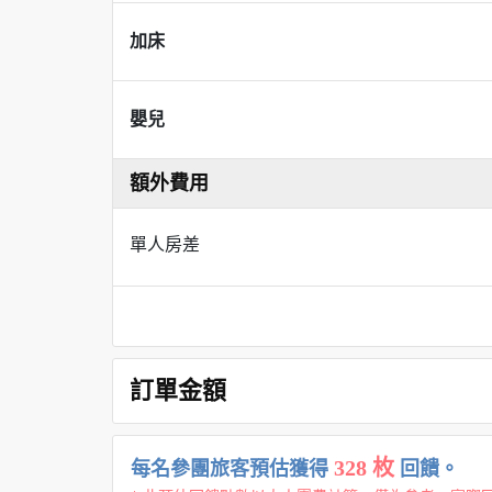
加床
嬰兒
額外費用
單人房差
訂單金額
328 枚
每名參團旅客預估獲得
回饋。