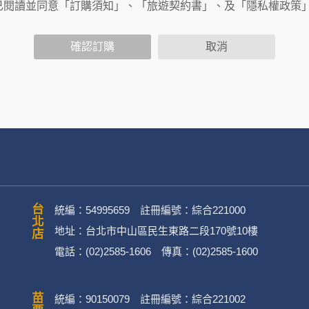
商連結，這些置放連結的廠商也可能蒐集您個人的資料。對於您
已閱讀並同意「訂購須知」、「旅遊契約書」、及「隱私權政策
政策，其資料處理措施不適用於何時旅行社有限公司隱私權保護
確認訂購
取消
司旗下網站上的聊天室或討論區中任意公開個人資料的行為，在非
用
公司
務、行銷、客戶管理、會員管理及其他與第三人合作之行銷推廣活
台北店
統編：54995659 註冊編號：綜合221000
地址：台北市中山區民生東路二段170號10樓
電話：(02)2585-1606 傳真：(02)2585-1600
英文姓名、地址、聯絡電話、電子郵件信箱、通訊軟帳號、社群
)。
統編：90150079 註冊編號：綜合221002