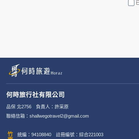
行社有限公司旗下網站上的廣告廠
或連結網站有其個別的隱私權保護
3. 您個人在何時旅行社有限公
有限公司隱私權保護政策。
二、個資蒐集處理利
1. 蒐集機關名稱：何時旅行社有限
2. 蒐集目的：提供本公司相關服
何時旅行社有限公司
3. 個人資料類別：
品保 北2756 負責人：許采原
聯絡信箱：shallwegotravel2@gmail.com
辨識個人者(包含但不限於中
其他任何可辨識資料本人者等
統編：94108840 註冊編號：綜合221003