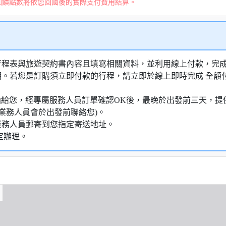
回饋點數將依您回國後的實際支付費用結算。
行程表與旅遊契約書內容且填寫相關資料，並利用線上付款，完成訂
明。若您是訂購須立即付款的行程，請立即於線上即時完成 全
知信函給您，經專屬服務人員訂單確認OK後，最晚於出發前三天
業務人員會於出發前聯絡您)。
業務人員郵寄到您指定寄送地址。
定辦理。