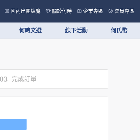
國內出團總覽
關於何時
企業專區
會員專區
何時文選
線下活動
何氏幣
03
完成訂單