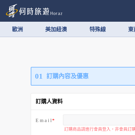
歐洲
美加紐澳
特殊線
東
01
訂購內容及優惠
訂購人資料
E m a i l
訂購商品請進行會員登入，非會員訂