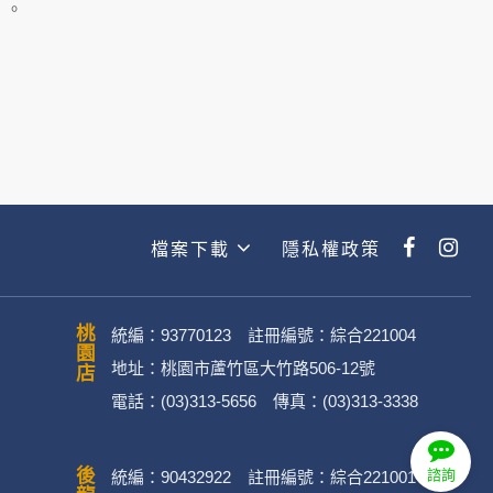
主動提供的個人資訊，這些廣告廠商
」。
政策。
經加密的保護下，不適用於何時旅行社
檔案下載
隱私權政策
動。
桃園店
統編：93770123 註冊編號：綜合221004
地址：桃園市蘆竹區大竹路506-12號
電話：(03)313-5656 傳真：(03)313-3338
．媒體帳號、網路平台申請之帳號及
諮詢
統編：90432922 註冊編號：綜合221001