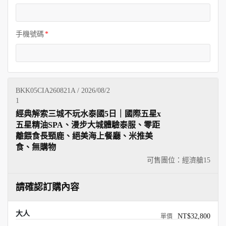
手機號碼
BKK05CIA260821A / 2026/08/2
1
經典解索三城不玩水泰國5日｜國際五星x
五星精油SPA、漫步大城體驗泰服、零距
離餵食長頸鹿、絕美海上餐廳、米推美
食、無購物
可售團位：經濟艙
15
請確認訂購內容
大人
NT$32,800