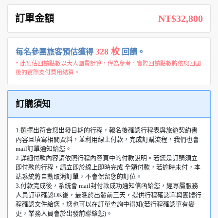
訂單金額
NT$32,800
328 枚
每名參團旅客預估獲得
回饋。
* 此預估回饋點數以大人團費計算，僅為參考，實際回饋點數將依您回國
後的實際支付費用結算。
訂購須知
1.選擇出符合您出發日期的行程，報名後確認行程表與旅遊契約書
內容且填寫相關資料，並利用線上付款，完成訂購流程，我們也會
mail訂單通知給您。
2.詳細付款內容請依照行程內容頁中的付款說明。若您是訂購須立
即付款的行程，請立即於線上即時完成 全額付款，若逾時未付，本
站系統將自動取消訂單，不會保留您的訂位。
3.付款完成後，系統會 mail封付款成功通知信函給您，經專屬服務
人員訂單確認OK後，最晚於出發前三天，提供行程確認單與團體行
程確認文件給您，您也可以在訂單查詢中得知(若行程確認單有變
更，業務人員會於出發前聯絡您)。