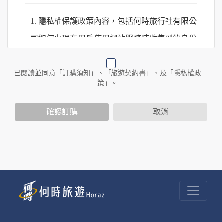
1. 隱私權保護政策內容，包括何時旅行社有限公
司如何處理在用戶使用網站服務時收集到的身份
識別資料，包括在商業伙伴合作時分享的任何身
份識別資料。
已閱讀並同意「訂購須知」、「旅遊契約書」、及「隱私權政
策」。
2. 隱私權保護政策不適用於何時旅行社有限公司
確認訂購
取消
以外的公司 or 網站群，與非何時旅行社有限公
司所僱用或管理人員。例如您透過何時旅行社有
限公司旗下網站上的廣告廠商連結，這些置放連
結的廠商也可能蒐集您個人的資料。對於您主動
提供的個人資訊，這些廣告廠商或連結網站有其
個別的隱私權保護政策，其資料處理措施不適用
於何時旅行社有限公司隱私權保護政策。