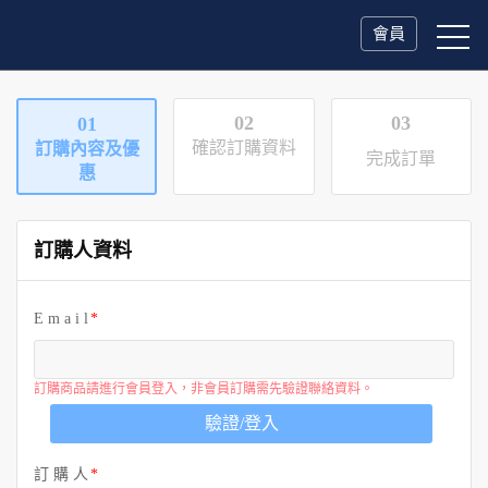
會員
02
03
01
確認訂購資料
訂購內容及優
完成訂單
惠
訂購人資料
E m a i l
訂購商品請進行會員登入，非會員訂購需先驗證聯絡資料。
驗證/登入
訂 購 人