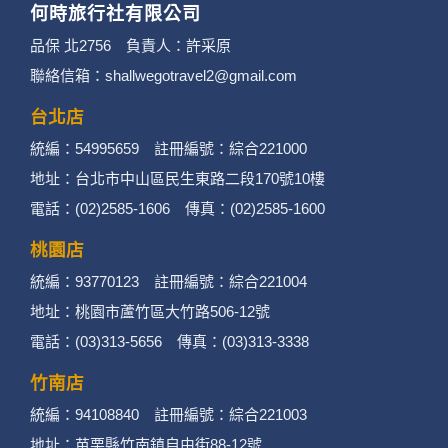
何時旅行社有限公司
3. 您個人在何時旅行社有限公司旗下網站上的聊
品保 北2756 負責人：許采原
聯絡信箱：shallwegotravel2@gmail.com
天室或討論區中任意公開個人資料的行為，在非
經加密的保護下，不適用於何時旅行社有限公司
台北店
統編：54995659 註冊編號：綜合221000
隱私權保護政策。
地址：台北市中山區民生東路二段170號10樓
二、個資蒐集處理利用
電話：(02)2585-1606 傳真：(02)2585-1600
桃園店
1. 蒐集機關名稱：何時旅行社有限公司
統編：93770123 註冊編號：綜合221004
2. 蒐集目的：提供本公司相關服務、行銷、客戶
地址：桃園市蘆竹區大竹路506-12號
電話：(03)313-5656 傳真：(03)313-3338
管理、會員管理及其他與第三人合作之行銷推廣
活動。
竹南店
統編：94108840 註冊編號：綜合221003
3. 個人資料類別：
地址：苗栗縣竹南鎮自由街88-12號