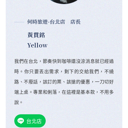
何時旅遊-台北店 店長
黃貫銘
Yellow
我們在台北，節奏快到咖啡還沒涼消息就已經過
時。你只要丟出需求，剩下的交給我們，不繞
路、不廢話，該訂的票、該搶的優惠，一刀切好
端上桌。專業和俐落，在這裡是基本款，不用多
說。
台北店