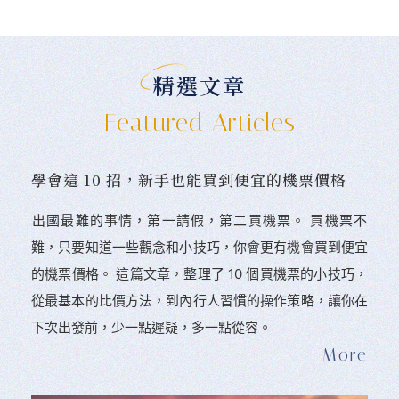
精選文章
Featured Articles
學會這 10 招，新手也能買到便宜的機票價格
󠀠出國最難的事情，第一請假，第二買機票。 󠀠買機票不
難，只要知道一些觀念和小技巧，你會更有機會買到便宜
的機票價格。 這篇文章，整理了 10 個買機票的小技巧，
從最基本的比價方法，到內行人習慣的操作策略，讓你在
下次出發前，少一點遲疑，多一點從容。