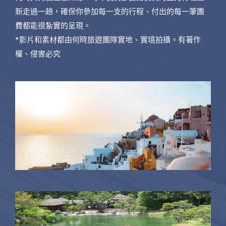
新走過一趟，確保你參加每一支的行程、付出的每一筆團
費都能很紮實的呈現。
*影片和素材都由何時旅遊團隊實地、實境拍攝。有著作
權、侵害必究