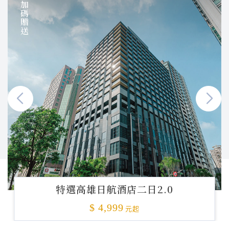
加碼贈送
特選高雄日航酒店二日2.0
$ 4,999
元起