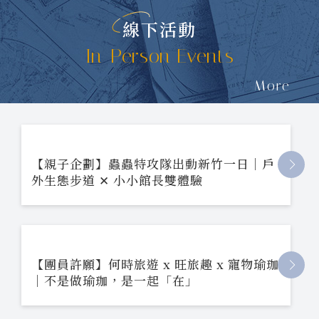
線下活動
In-Person Events
More
【親子企劃】蟲蟲特攻隊出動新竹一日｜戶
外生態步道 ✕ 小小館長雙體驗
【團員許願】何時旅遊 x 旺旅趣 x 寵物瑜珈
｜不是做瑜珈，是一起「在」