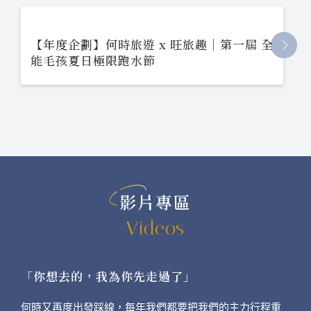
【年度企劃】何時旅遊 x 旺旅趣｜第一屆 全
能毛孩夏日極限跑水節
影片專區
Videos
「你想去的，我為你先走過了」
何時又再度出發踩線，每年我們都要把我們的主力行程重