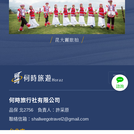
昆大麗旅拍
諮詢
何時旅行社有限公司
品保 北2756 負責人：許采原
聯絡信箱：shallwegotravel2@gmail.com
台北店