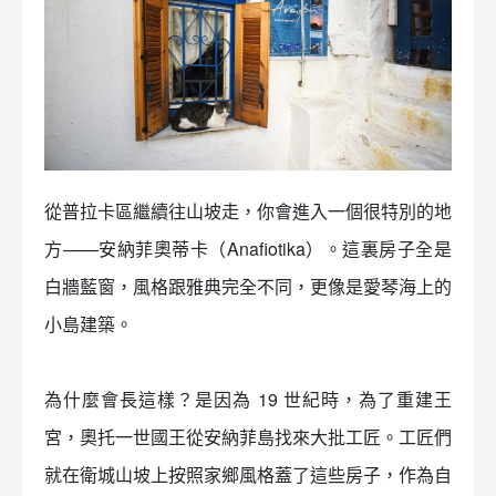
從普拉卡區繼續往山坡走，你會進入一個很特別的地
方——安納菲奧蒂卡（Anafiotika）。這裏房子全是
白牆藍窗，風格跟雅典完全不同，更像是愛琴海上的
小島建築。
為什麼會長這樣？是因為 19 世紀時，為了重建王
宮，奧托一世國王從安納菲島找來大批工匠。工匠們
就在衛城山坡上按照家鄉風格蓋了這些房子，作為自