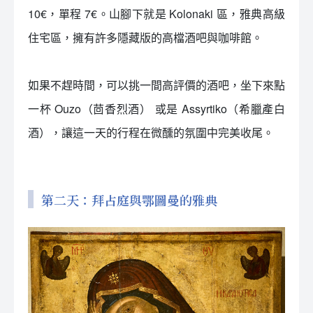
10€，單程 7€。山腳下就是 Kolonaki 區，雅典高級
住宅區，擁有許多隱藏版的高檔酒吧與咖啡館。
如果不趕時間，可以挑一間高評價的酒吧，坐下來點
一杯 Ouzo（茴香烈酒） 或是 Assyrtiko（希臘產白
酒），讓這一天的行程在微醺的氛圍中完美收尾。
第二天：拜占庭與鄂圖曼的雅典