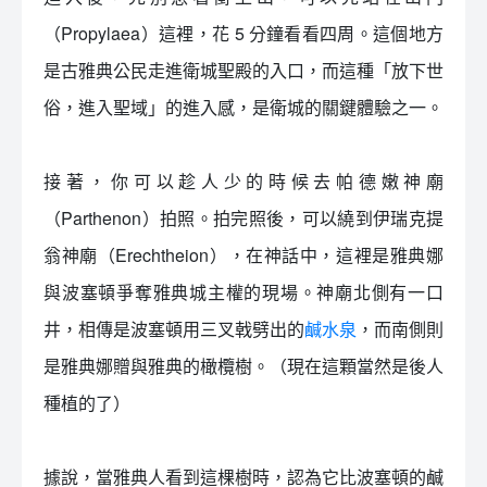
（Propylaea）這裡，花 5 分鐘看看四周。這個地方
是古雅典公民走進衛城聖殿的入口，而這種「放下世
俗，進入聖域」的進入感，是衛城的關鍵體驗之一。
接著，你可以趁人少的時候去帕德嫩神廟
（Parthenon）拍照。拍完照後，可以繞到伊瑞克提
翁神廟（Erechtheion），在神話中，這裡是雅典娜
與波塞頓爭奪雅典城主權的現場。神廟北側有一口
井，相傳是波塞頓用三叉戟劈出的
鹹水泉
，而南側則
是雅典娜贈與雅典的橄欖樹。（現在這顆當然是後人
種植的了）
據說，當雅典人看到這棵樹時，認為它比波塞頓的鹹