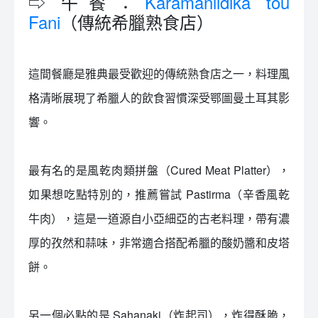
⇨ 午餐：
Karamanlidika tou
Fani
（傳統希臘熟食店）
這間餐廳是雅典最受歡迎的傳統熟食店之一，料理風
格清晰展現了希臘人的飲食習慣深受鄂圖曼土耳其影
響。
最有名的是風乾肉類拼盤（Cured Meat Platter），
如果想吃點特別的，推薦嘗試 Pastirma（辛香風乾
牛肉），這是一道源自小亞細亞的古老料理，帶有濃
厚的孜然和蒜味，非常適合搭配希臘的酸奶醬和皮塔
餅。
另一個必點的是 Sahanaki（炸起司），炸得酥脆，