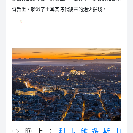
督教堂，躲過了土耳其時代後來的炮火摧殘。
⇨ 晚上：
利卡維多斯山