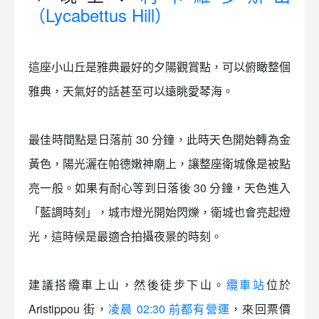
（Lycabettus Hill）
這座小山丘是雅典最好的夕陽觀賞點，可以俯瞰整個
雅典，天氣好的話甚至可以遠眺愛琴海。
最佳時間點是日落前 30 分鐘，此時天色開始轉為金
黃色，陽光灑在帕德嫩神廟上，讓整座衛城像是被點
亮一般。如果有耐心等到日落後 30 分鐘，天色進入
「藍調時刻」，城市燈光開始閃爍，衛城也會亮起燈
光，這時候是最適合拍攝夜景的時刻。
建議搭纜車上山，然後徒步下山。
纜車站
位於
Aristippou 街，
凌晨 02:30 前都有營運
，來回票價