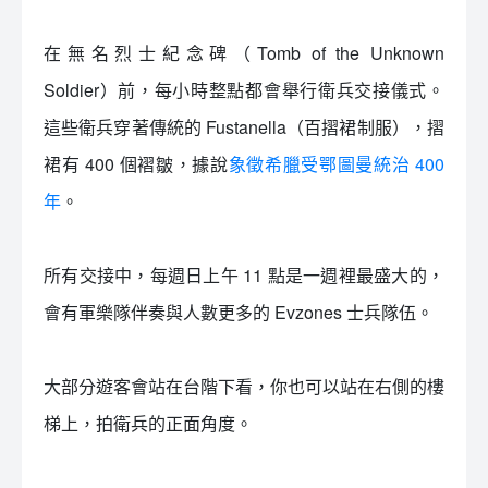
在無名烈士紀念碑（Tomb of the Unknown
Soldier）前，每小時整點都會舉行衛兵交接儀式。
這些衛兵穿著傳統的 Fustanella（百摺裙制服），摺
裙有 400 個褶皺，據說
象徵希臘受鄂圖曼統治 400
年
。
所有交接中，每週日上午 11 點是一週裡最盛大的，
會有軍樂隊伴奏與人數更多的 Evzones 士兵隊伍。
大部分遊客會站在台階下看，你也可以站在右側的樓
梯上，拍衛兵的正面角度。