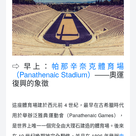
⇨ 早上：
帕那辛奈克體育場
（Panathenaic Stadium）
——奧運
復興的象徵
這座體育場建於西元前 4 世紀，最早在古希臘時代
用於舉辦泛雅典運動會（Panathenaic Games），
是世界上唯一一個完全由大理石建造的體育場。後來
在 19 世紀晚期被完全翻修，並且在 1896 年舉辦
史