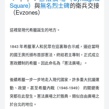
Square）
與
無名烈士碑
的衛兵交接
（Evzones）
這裡是現代希臘誕生的地方。
1843 年希臘軍人和民眾在這裏聯合示威，逼迫當時
的國王奧托頒布首部憲法，終結君主專制，正式成立
憲政體制的希臘，因此命名為「憲法廣場」。
後續希臘一步一步地走入現代國家，許多重大抗議運
動、政變，甚至希臘內戰（1946-1949） 的關鍵衝
突都在此發生。憲法廣場之於雅典，類似自由廣場之
於台北的地位。