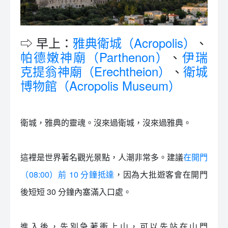
⇨ 早上：
雅典衛城（Acropolis）
、
帕德嫩神廟（Parthenon）
、
伊瑞
克提翁神廟（Erechtheion）
、
衛城
博物館（Acropolis Museum）
衛城，雅典的靈魂。沒來過衛城，沒來過雅典。
這裡是世界著名觀光景點，人潮非常多。建議
在開門
（08:00）前 10 分鐘抵達
，因為大批遊客會在開門
後短短 30 分鐘內塞滿入口處。
進入後，先別急著衝上山，可以先站在山門