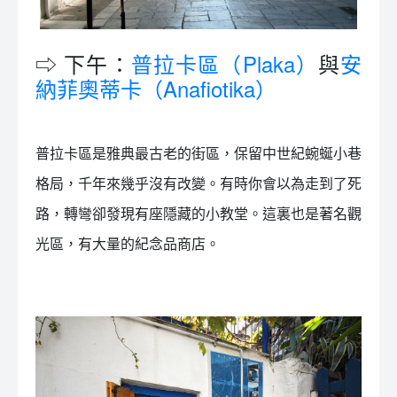
⇨ 下午：
普拉卡區（Plaka）
與
安
納菲奧蒂卡（Anafiotika）
普拉卡區是雅典最古老的街區，保留中世紀蜿蜒小巷
格局，千年來幾乎沒有改變。有時你會以為走到了死
路，轉彎卻發現有座隱藏的小教堂。這裏也是著名觀
光區，有大量的紀念品商店。