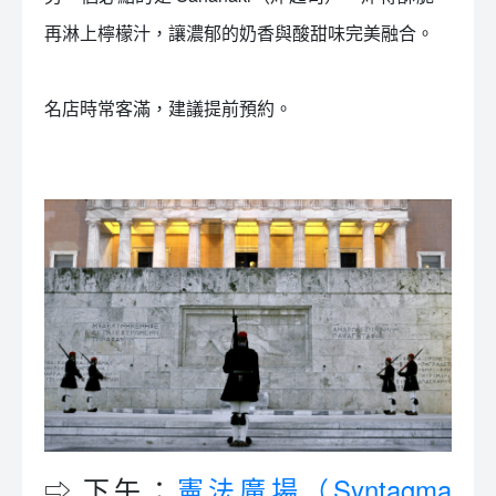
再淋上檸檬汁，讓濃郁的奶香與酸甜味完美融合。
名店時常客滿，建議提前預約。
⇨ 下午：
憲法廣場（Syntagma