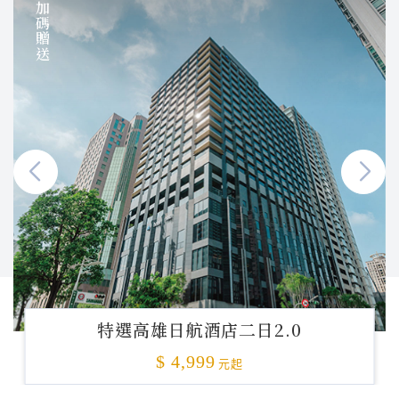
加碼贈送
特選高雄日航酒店二日2.0
$ 4,999
元起