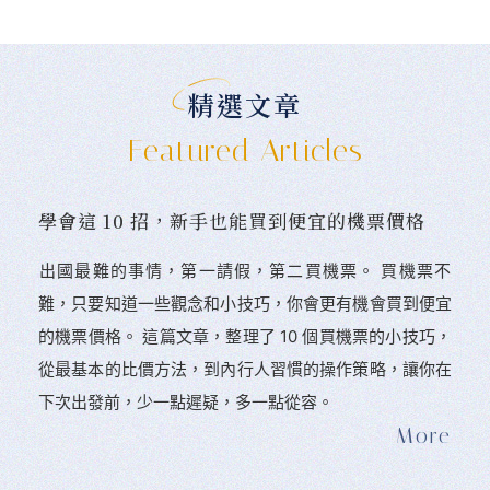
精選文章
Featured Articles
學會這 10 招，新手也能買到便宜的機票價格
󠀠出國最難的事情，第一請假，第二買機票。 󠀠買機票不
難，只要知道一些觀念和小技巧，你會更有機會買到便宜
的機票價格。 這篇文章，整理了 10 個買機票的小技巧，
從最基本的比價方法，到內行人習慣的操作策略，讓你在
下次出發前，少一點遲疑，多一點從容。