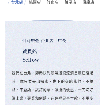
台北店
桃園店
竹南店
苗栗店
後龍店
何時旅遊-台北店 店長
黃貫銘
Yellow
我們在台北，節奏快到咖啡還沒涼消息就已經過
時。你只要丟出需求，剩下的交給我們，不繞
路、不廢話，該訂的票、該搶的優惠，一刀切好
端上桌。專業和俐落，在這裡是基本款，不用多