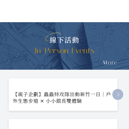
線下活動
In-Person Events
More
【親子企劃】蟲蟲特攻隊出動新竹一日｜戶
外生態步道 ✕ 小小館長雙體驗