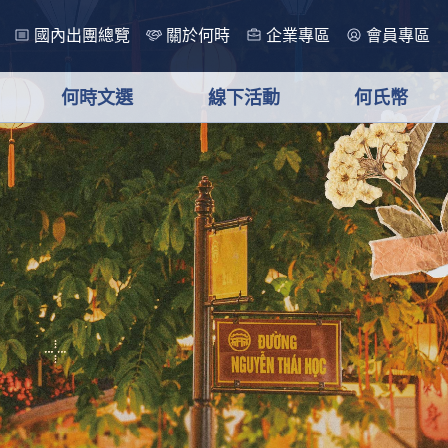
國內出團總覽
關於何時
企業專區
會員專區
何時文選
線下活動
何氏幣