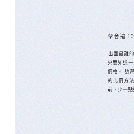
學會這 
󠀠出國最
只要知道一
價格。 這
的比價方
前，少一點