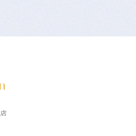
on
龍店