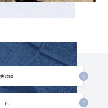
長雙體驗
起「在」