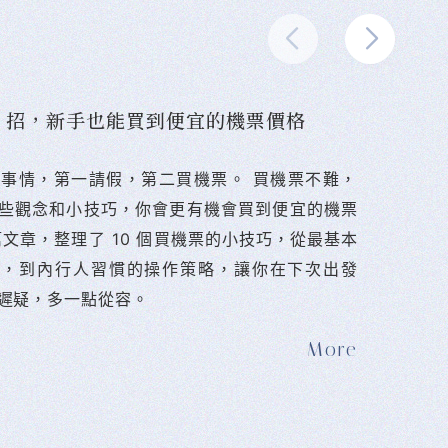
10 招，新手也能買到便宜的機票價格
難的事情，第一請假，第二買機票。 󠀠買機票不難，
些觀念和小技巧，你會更有機會買到便宜的機票
篇文章，整理了 10 個買機票的小技巧，從最基本
法，到內行人習慣的操作策略，讓你在下次出發
遲疑，多一點從容。