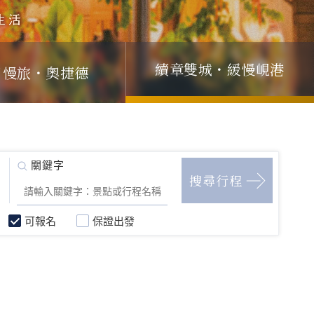
續章雙城・緩慢峴港
日慢旅・奧捷德
可報名
保證出發