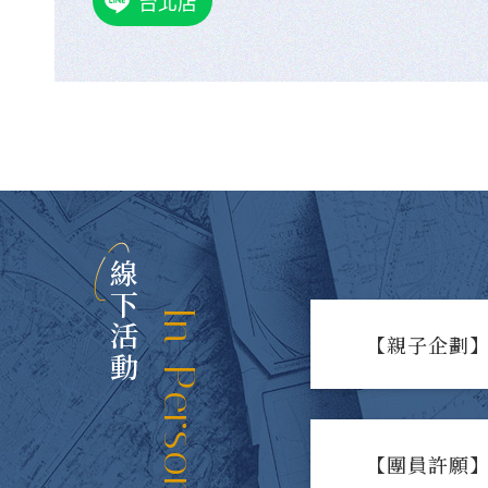
台北店
線下活動
In-Person Events
【親子企劃】
【團員許願】