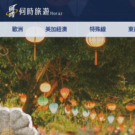
歐洲
美加紐澳
特殊線
東