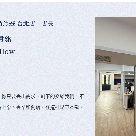
時旅遊-台北店 店長
貫銘
llow
。你只要丟出需求，剩下的交給我們，不
端上桌。專業和俐落，在這裡是基本款，