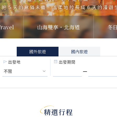
ravel
山海雙享・北海道
冬
國外旅遊
國內旅遊
出發地
出發期間
精選行程