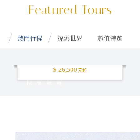
Featured Tours
熱門行程
探索世界
超值特選
特選釜山「楓」頂！5日
$ 26,500
元起
秋高氣爽