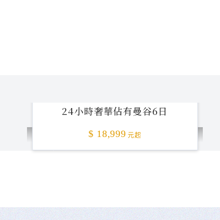
24小時奢華佔有曼谷6日
$ 18,999
元起
不准客訴