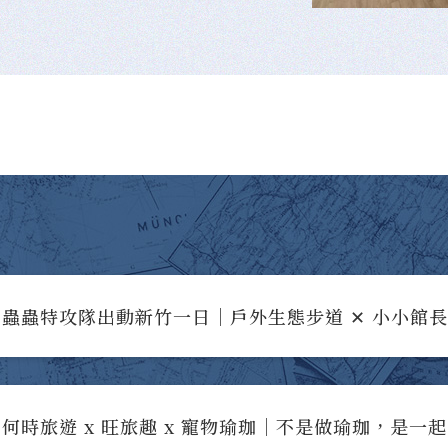
蟲蟲特攻隊出動新竹一日｜戶外生態步道 ✕ 小小館
何時旅遊 x 旺旅趣 x 寵物瑜珈｜不是做瑜珈，是一