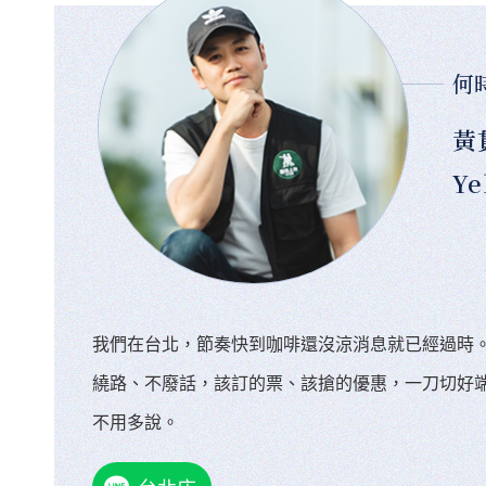
何
黃
Ye
我們在台北，節奏快到咖啡還沒涼消息就已經過時
繞路、不廢話，該訂的票、該搶的優惠，一刀切好
不用多說。