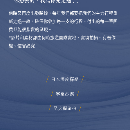
「你想去的，我為你先走過了」
何時又再度出發踩線，每年我們都要把我們的主力行程重
新走過一趟，確保你參加每一支的行程、付出的每一筆團
費都能很紮實的呈現。
*影片和素材都由何時旅遊團隊實地、實境拍攝。有著作
權、侵害必究
日本深度探勘
寧夏沙漠
昆大麗旅拍