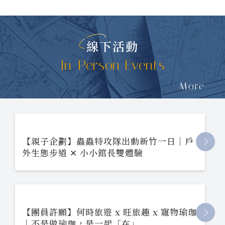
線下活動
In-Person Events
More
【親子企劃】蟲蟲特攻隊出動新竹一日｜戶
外生態步道 ✕ 小小館長雙體驗
【團員許願】何時旅遊 x 旺旅趣 x 寵物瑜珈
｜不是做瑜珈，是一起「在」