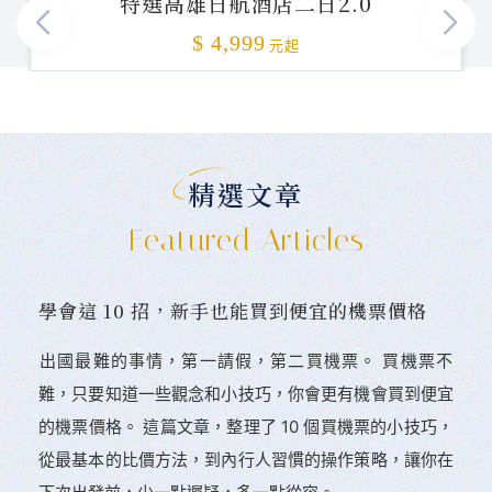
特選高雄日航酒店二日2.0
加碼贈送
$ 4,999
元起
精選文章
Featured Articles
學會這 10 招，新手也能買到便宜的機票價格
󠀠出國最難的事情，第一請假，第二買機票。 󠀠買機票不
難，只要知道一些觀念和小技巧，你會更有機會買到便宜
的機票價格。 這篇文章，整理了 10 個買機票的小技巧，
從最基本的比價方法，到內行人習慣的操作策略，讓你在