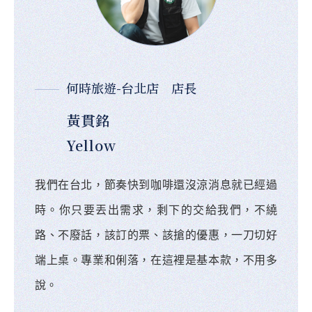
何時旅遊-台北店 店長
黃貫銘
Yellow
我們在台北，節奏快到咖啡還沒涼消息就已經過
時。你只要丟出需求，剩下的交給我們，不繞
路、不廢話，該訂的票、該搶的優惠，一刀切好
端上桌。專業和俐落，在這裡是基本款，不用多
說。