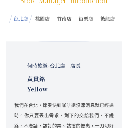
Store Manager Introduction
台北店
桃園店
竹南店
苗栗店
後龍店
何時旅遊-台北店 店長
黃貫銘
Yellow
我們在台北，節奏快到咖啡還沒涼消息就已經過
時。你只要丟出需求，剩下的交給我們，不繞
路、不廢話，該訂的票、該搶的優惠，一刀切好