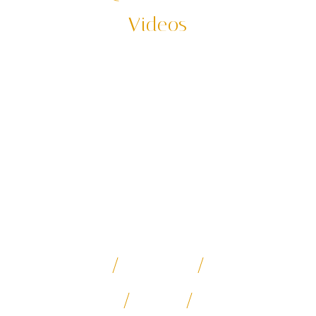
Videos
「你想去的，我為你先走過了」
何時又再度出發踩線，每年我們都要把我們的主力行程重
新走過一趟，確保你參加每一支的行程、付出的每一筆團
費都能很紮實的呈現。
*影片和素材都由何時旅遊團隊實地、實境拍攝。有著作
權、侵害必究
日本深度探勘
寧夏沙漠