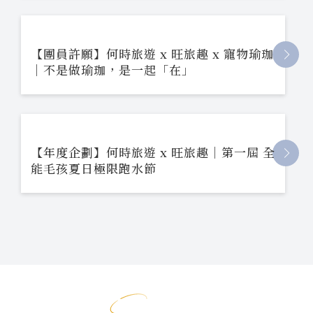
【團員許願】何時旅遊 x 旺旅趣 x 寵物瑜珈
｜不是做瑜珈，是一起「在」
【年度企劃】何時旅遊 x 旺旅趣｜第一屆 全
能毛孩夏日極限跑水節
影片專區