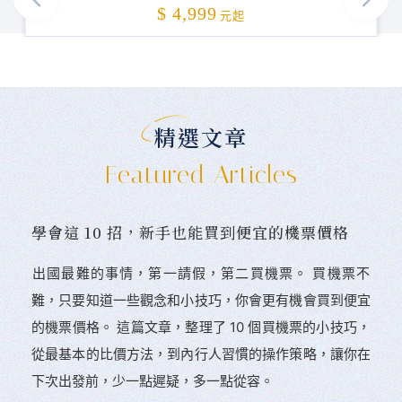
加碼贈送
$ 4,999
元起
精選文章
Featured Articles
學會這 10 招，新手也能買到便宜的機票價格
󠀠出國最難的事情，第一請假，第二買機票。 󠀠買機票不
難，只要知道一些觀念和小技巧，你會更有機會買到便宜
的機票價格。 這篇文章，整理了 10 個買機票的小技巧，
從最基本的比價方法，到內行人習慣的操作策略，讓你在
下次出發前，少一點遲疑，多一點從容。