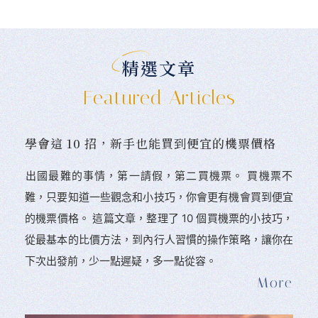
精選文章
Featured Articles
學會這 10 招，新手也能買到便宜的機票價格
󠀠出國最難的事情，第一請假，第二買機票。 󠀠買機票不
難，只要知道一些觀念和小技巧，你會更有機會買到便宜
的機票價格。 這篇文章，整理了 10 個買機票的小技巧，
從最基本的比價方法，到內行人習慣的操作策略，讓你在
下次出發前，少一點遲疑，多一點從容。