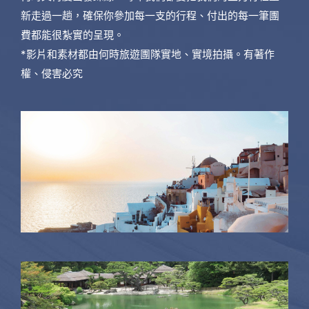
新走過一趟，確保你參加每一支的行程、付出的每一筆團
費都能很紮實的呈現。
*影片和素材都由何時旅遊團隊實地、實境拍攝。有著作
權、侵害必究