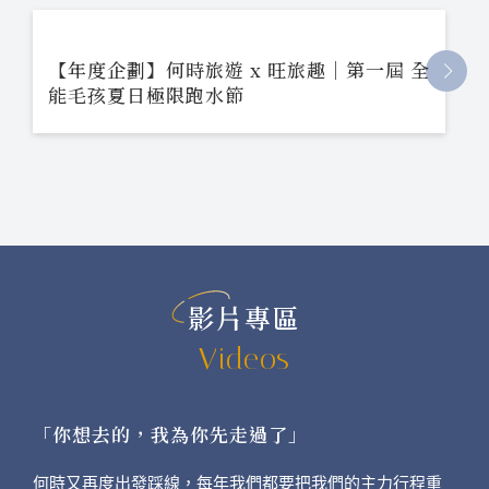
【年度企劃】何時旅遊 x 旺旅趣｜第一屆 全
能毛孩夏日極限跑水節
影片專區
Videos
「你想去的，我為你先走過了」
何時又再度出發踩線，每年我們都要把我們的主力行程重