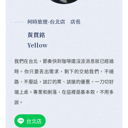
何時旅遊-台北店 店長
黃貫銘
Yellow
我們在台北，節奏快到咖啡還沒涼消息就已經過
時。你只要丟出需求，剩下的交給我們，不繞
路、不廢話，該訂的票、該搶的優惠，一刀切好
端上桌。專業和俐落，在這裡是基本款，不用多
說。
台北店