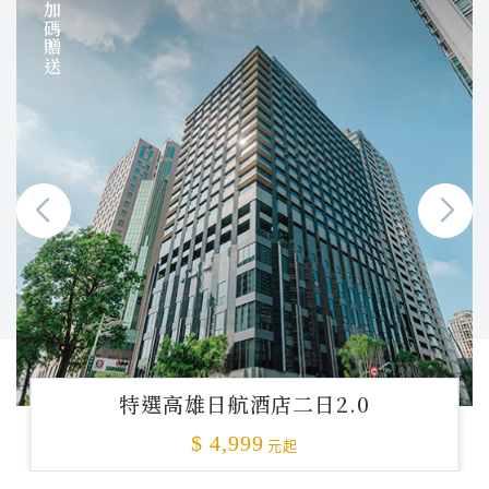
加碼贈送
特選高雄日航酒店二日2.0
$ 4,999
元起