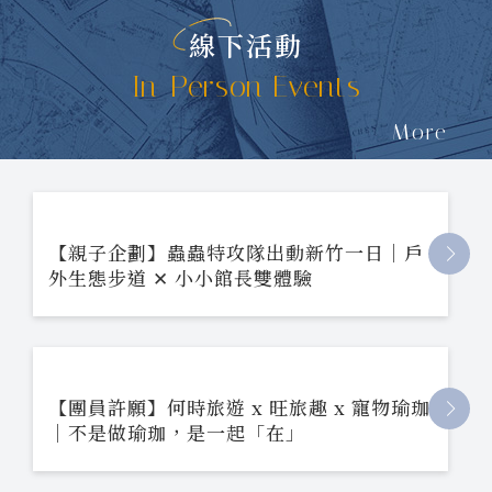
線下活動
In-Person Events
More
【親子企劃】蟲蟲特攻隊出動新竹一日｜戶
外生態步道 ✕ 小小館長雙體驗
【團員許願】何時旅遊 x 旺旅趣 x 寵物瑜珈
｜不是做瑜珈，是一起「在」