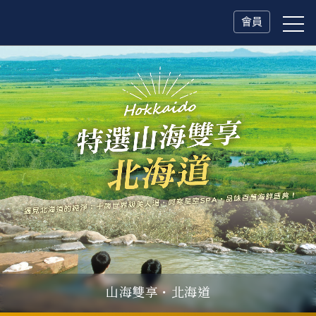
會員
山海雙享・北海道
父親節．限時特別企劃
一人旅行Solo Travel