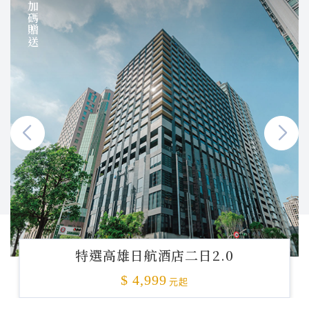
加碼贈送
特選高雄日航酒店二日2.0
$ 4,999
元起