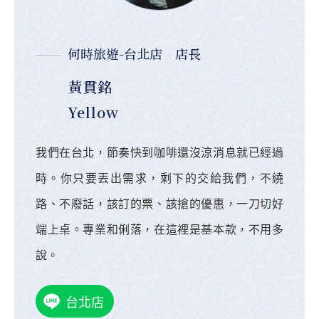
何時旅遊-台北店 店長
黃貫銘
Yellow
我們在台北，節奏快到咖啡還沒涼消息就已經過
時。你只要丟出需求，剩下的交給我們，不繞
路、不廢話，該訂的票、該搶的優惠，一刀切好
端上桌。專業和俐落，在這裡是基本款，不用多
說。
台北店