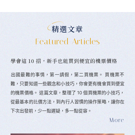
精選文章
Featured Articles
學會這 10 招，新手也能買到便宜的機票價格
󠀠出國最難的事情，第一請假，第二買機票。 󠀠買機票不
難，只要知道一些觀念和小技巧，你會更有機會買到便宜
的機票價格。 這篇文章，整理了 10 個買機票的小技巧，
從最基本的比價方法，到內行人習慣的操作策略，讓你在
下次出發前，少一點遲疑，多一點從容。