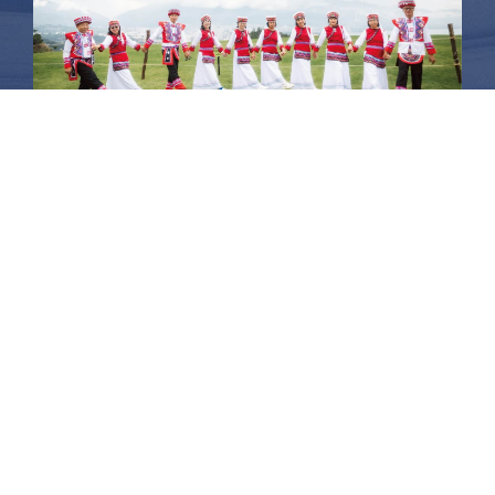
昆大麗旅拍
何時旅行社有限公司
品保 北2756 負責人：許采原
聯絡信箱：shallwegotravel2@gmail.com
台北店