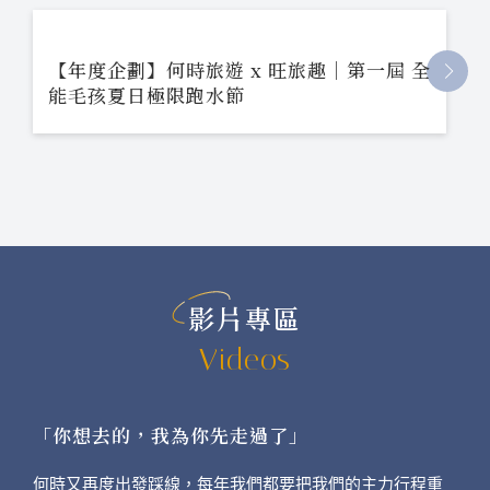
【年度企劃】何時旅遊 x 旺旅趣｜第一屆 全
能毛孩夏日極限跑水節
影片專區
Videos
「你想去的，我為你先走過了」
何時又再度出發踩線，每年我們都要把我們的主力行程重