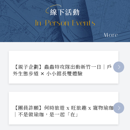
線下活動
In-Person Events
More
【親子企劃】蟲蟲特攻隊出動新竹一日｜戶
外生態步道 ✕ 小小館長雙體驗
【團員許願】何時旅遊 x 旺旅趣 x 寵物瑜珈
｜不是做瑜珈，是一起「在」