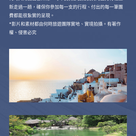
新走過一趟，確保你參加每一支的行程、付出的每一筆團
費都能很紮實的呈現。
*影片和素材都由何時旅遊團隊實地、實境拍攝。有著作
權、侵害必究