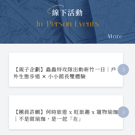
線下活動
In-Person Events
More
【親子企劃】蟲蟲特攻隊出動新竹一日｜戶
外生態步道 ✕ 小小館長雙體驗
【團員許願】何時旅遊 x 旺旅趣 x 寵物瑜珈
｜不是做瑜珈，是一起「在」