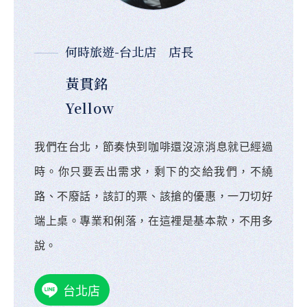
何時旅遊-台北店 店長
黃貫銘
Yellow
我們在台北，節奏快到咖啡還沒涼消息就已經過
時。你只要丟出需求，剩下的交給我們，不繞
路、不廢話，該訂的票、該搶的優惠，一刀切好
端上桌。專業和俐落，在這裡是基本款，不用多
說。
台北店