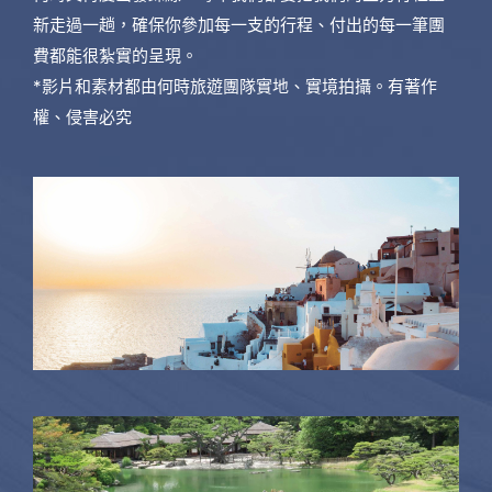
新走過一趟，確保你參加每一支的行程、付出的每一筆團
費都能很紮實的呈現。
*影片和素材都由何時旅遊團隊實地、實境拍攝。有著作
權、侵害必究