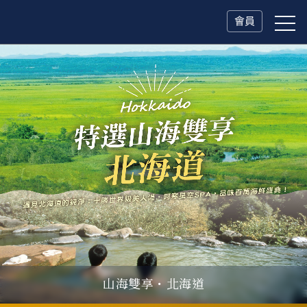
會員
山海雙享・北海道
父親節．限時特別企劃
一人旅行Solo Travel