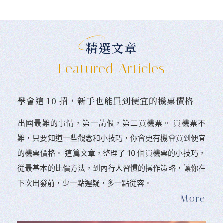
精選文章
Featured Articles
學會這 10 招，新手也能買到便宜的機票價格
󠀠出國最難的事情，第一請假，第二買機票。 󠀠買機票不
難，只要知道一些觀念和小技巧，你會更有機會買到便宜
的機票價格。 這篇文章，整理了 10 個買機票的小技巧，
從最基本的比價方法，到內行人習慣的操作策略，讓你在
下次出發前，少一點遲疑，多一點從容。