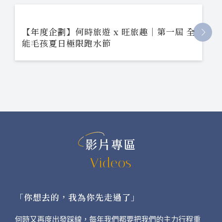
【年度企劃】何時旅遊 x 旺旅趣｜第一屆 全
能毛孩夏日極限跑水節
影片專區
Videos
「你想去的，我為你先走過了」
何時又再度出發踩線，每年我們都要把我們的主力行程重