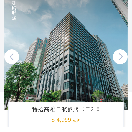
加碼贈送
特選高雄日航酒店二日2.0
$ 4,999
元起