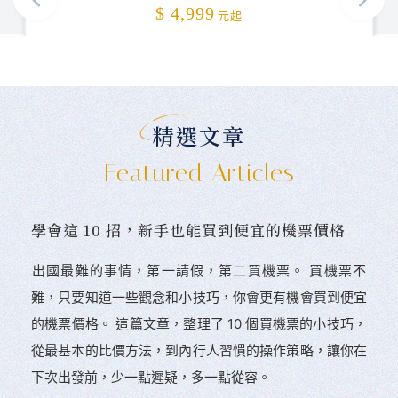
加碼贈送
$ 4,999
元起
精選文章
Featured Articles
學會這 10 招，新手也能買到便宜的機票價格
󠀠出國最難的事情，第一請假，第二買機票。 󠀠買機票不
難，只要知道一些觀念和小技巧，你會更有機會買到便宜
的機票價格。 這篇文章，整理了 10 個買機票的小技巧，
從最基本的比價方法，到內行人習慣的操作策略，讓你在
下次出發前，少一點遲疑，多一點從容。