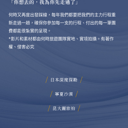
「你想去的，我為你先走過了」
何時又再度出發踩線，每年我們都要把我們的主力行程重
新走過一趟，確保你參加每一支的行程、付出的每一筆團
費都能很紮實的呈現。
*影片和素材都由何時旅遊團隊實地、實境拍攝。有著作
權、侵害必究
日本深度探勘
寧夏沙漠
昆大麗旅拍