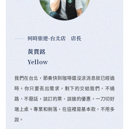
何時旅遊-台北店 店長
黃貫銘
Yellow
我們在台北，節奏快到咖啡還沒涼消息就已經過
時。你只要丟出需求，剩下的交給我們，不繞
路、不廢話，該訂的票、該搶的優惠，一刀切好
端上桌。專業和俐落，在這裡是基本款，不用多
說。