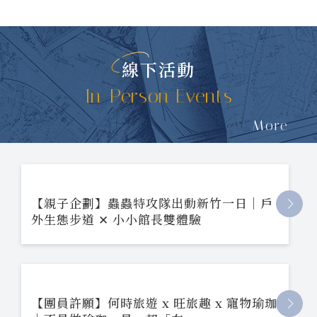
線下活動
In-Person Events
More
【親子企劃】蟲蟲特攻隊出動新竹一日｜戶
外生態步道 ✕ 小小館長雙體驗
【團員許願】何時旅遊 x 旺旅趣 x 寵物瑜珈