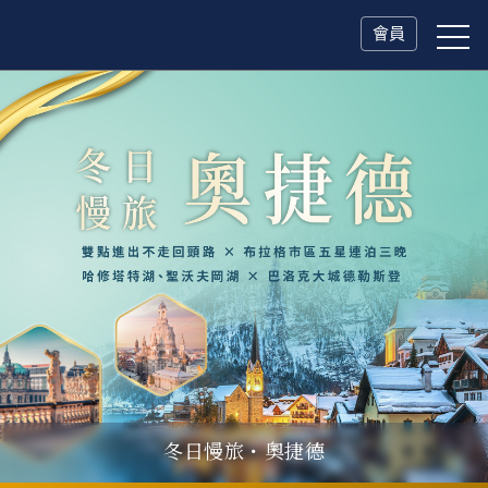
會員
冬日慢旅・奧捷德
續章雙城・緩慢峴港
父親節．限時特別企劃
一人旅行Solo Travel
山海雙享・北海道