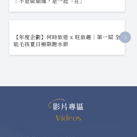
｜不是做瑜珈，是一起「在」
【年度企劃】何時旅遊 x 旺旅趣｜第一屆 全
能毛孩夏日極限跑水節
影片專區
Videos