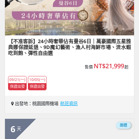
【不准客訴】24小時奢華佔有曼谷6日｜萬豪國際五星雅
典娜保證延退、9D魔幻藝術、漁人村海鮮市場、流水蝦
吃到飽、彈性自由選
NT$21,999
售價
起
09/21(一)
10/05(一)
保證出發
保證出發
出發地：桃園國際機場
航班資訊
團體
6
天