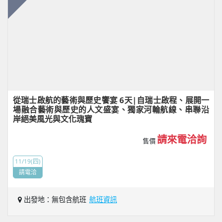
從瑞士啟航的藝術與歷史饗宴 6天|自瑞士啟程、展開一
場融合藝術與歷史的人文盛宴、獨家河輪航線、串聯沿
岸絕美風光與文化瑰寶
請來電洽詢
售價
11/19(四)
請電洽
出發地：無包含航班
航班資訊