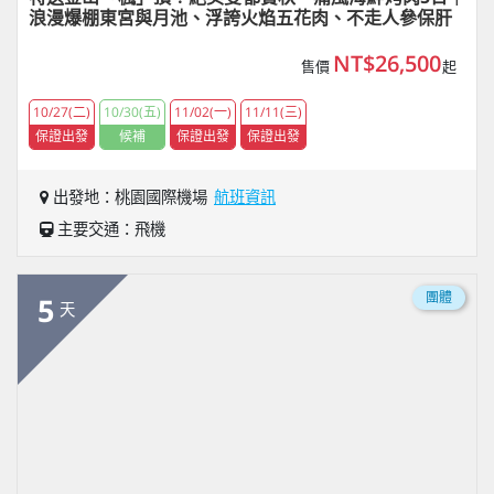
浪漫爆棚東宮與月池、浮誇火焰五花肉、不走人參保肝
NT$26,500
售價
起
10/27(二)
10/30(五)
11/02(一)
11/11(三)
保證出發
候補
保證出發
保證出發
出發地：桃園國際機場
航班資訊
主要交通：飛機
團體
5
天