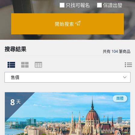
只找可報名
保證出發
開始搜索
搜尋結果
共有
104
筆商品
團體
8
天