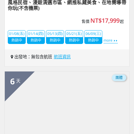
風格民宿、漫遊清邁市區、網推私藏美食、在地嚮導帶
你玩(不含機票)
NT$17,999
售價
起
01/08(五)
01/14(四)
05/13(四)
05/21(五)
06/09(三)
熱銷中
熱銷中
熱銷中
熱銷中
熱銷中
more
出發地：無包含航班
航班資訊
團體
6
天