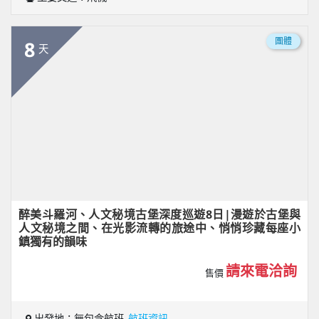
團體
8
天
醉美斗羅河、人文秘境古堡深度巡遊8日|漫遊於古堡與
人文秘境之間、在光影流轉的旅途中、悄悄珍藏每座小
鎮獨有的韻味
請來電洽詢
售價
出發地：無包含航班
航班資訊