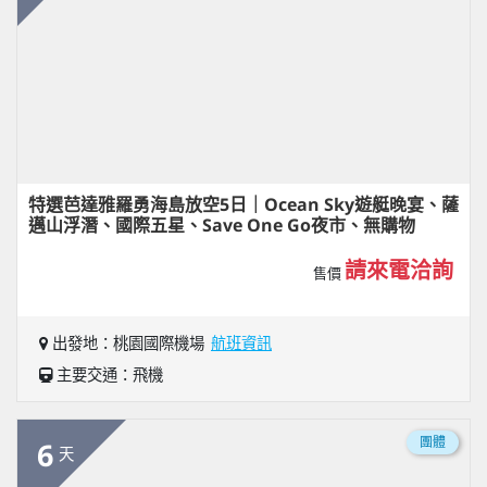
特選芭達雅羅勇海島放空5日｜Ocean Sky遊艇晚宴、薩
邁山浮潛、國際五星、Save One Go夜市、無購物
請來電洽詢
售價
出發地：桃園國際機場
航班資訊
主要交通：飛機
團體
6
天