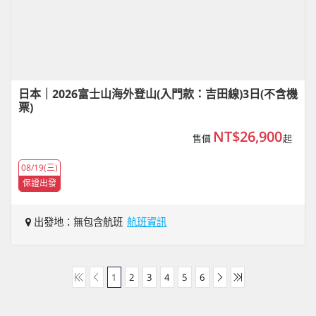
日本｜2026富士山海外登山(入門款：吉田線)3日(不含機
票)
NT$26,900
售價
起
08/19(三)
保證出發
出發地：無包含航班
航班資訊
1
2
3
4
5
6