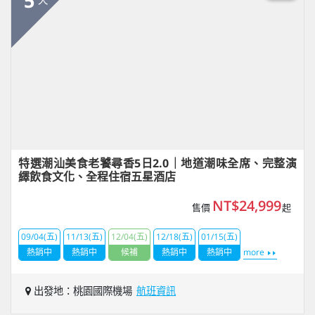
5
特選潮汕美食老饕尋香5日2.0｜地道潮味全席、完整演
繹飲食文化、全程住宿五星酒店
NT$24,999
售價
起
09/04(五)
11/13(五)
12/04(五)
12/18(五)
01/15(五)
熱銷中
熱銷中
候補
熱銷中
熱銷中
more
出發地：桃園國際機場
航班資訊