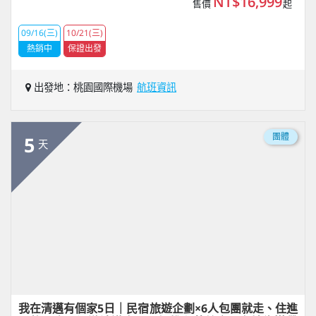
NT$16,999
售價
起
09/16(三)
10/21(三)
熱銷中
保證出發
出發地：桃園國際機場
航班資訊
團體
5
天
我在清邁有個家5日｜民宿旅遊企劃×6人包團就走、住進