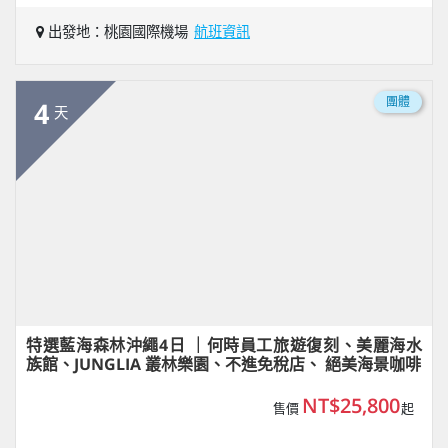
出發地：桃園國際機場
航班資訊
團體
4
天
特選藍海森林沖繩4日 ｜何時員工旅遊復刻、美麗海水
族館、JUNGLIA 叢林樂園、不進免稅店、 絕美海景咖啡
NT$25,800
售價
起