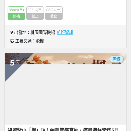
08/09(日)
08/16(日)
08/24(一)
候補
截止
截止
出發地：桃園國際機場
航班資訊
主要交通：飛機
團體
5
天
特選釜山「楓」頂！絕美雙都賞秋・痛風海鮮烤肉5日｜