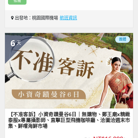
候補
出發地：桃園國際機場
航班資訊
團體
6
天
【不准客訴】小資奇蹟曼谷6日｜無購物、鄭王廟x精緻
泰服x專屬攝影師、直擊巨型飛機咖啡廳、洽圖洽週末市
集、鮮嚐海鮮市場