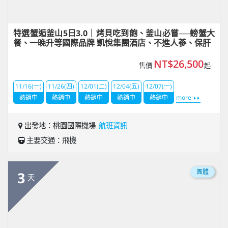
特選蟹逅釜山5日3.0｜烤貝吃到飽、釜山必嘗──螃蟹大
餐、一晚升等國際品牌 凱悅集團酒店、不進人蔘、保肝
NT$26,500
售價
起
11/16(一)
11/26(四)
12/01(二)
12/04(五)
12/07(一)
熱銷中
熱銷中
熱銷中
熱銷中
熱銷中
more
出發地：桃園國際機場
航班資訊
主要交通：飛機
團體
3
天