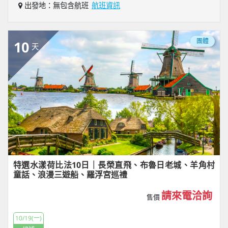
出發地：無包含航班
航班資訊
團體
10
天
特選水漾荷比法10日｜長榮直飛、布魯日老城、羊角村
童話、浪漫三遊船、羅浮宮巡禮
請來電洽詢
售價
10/19(一)