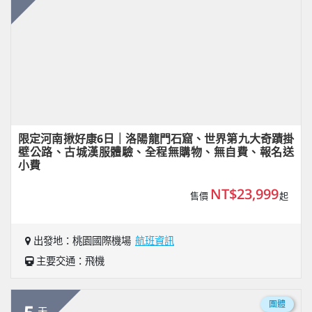
限定河南揪好康6日｜洛陽龍門石窟、世界第九大奇蹟掛
壁公路、古城漢服體驗、全程無購物、無自費、報名送
小費
NT$23,999
售價
起
出發地：桃園國際機場
航班資訊
主要交通：飛機
團體
天