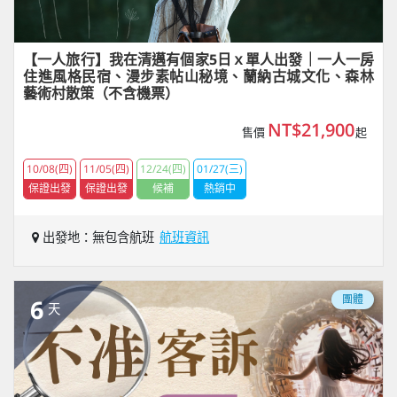
【一人旅行】我在清邁有個家5日ｘ單人出發｜一人一房
住進風格民宿、漫步素帖山秘境、蘭納古城文化、森林
藝術村散策（不含機票）
NT$21,900
售價
起
10/08(四)
11/05(四)
12/24(四)
01/27(三)
保證出發
保證出發
候補
熱銷中
出發地：無包含航班
航班資訊
團體
6
天