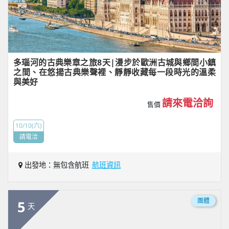
多瑙河的古典樂章之旅8天|漫步於歐洲古城與鄉間小鎮
之間、在悠揚古典樂聲裡、靜靜收藏每一段時光的溫柔
與美好
請來電洽詢
售價
10/10(六)
請電洽
出發地：無包含航班
航班資訊
團體
5
天