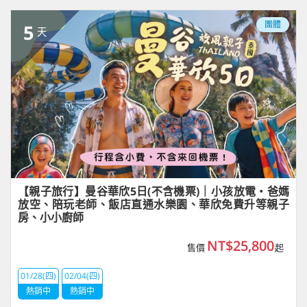
團體
5
天
【親子旅行】曼谷華欣5日(不含機票)｜小孩放電・爸媽
放空、陪玩老師、飯店直通水樂園、華欣免費升等親子
房、小小廚師
NT$25,800
售價
起
01/28(四)
02/04(四)
熱銷中
熱銷中