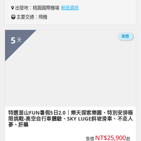
出發地：桃園國際機場
航班資訊
主要交通：飛機
團體
5
天
特選釜山FUN暑假5日2.0｜樂天探索樂園、特別安排極
限挑戰-高空自行車體驗、SKY LUGE斜坡滑車、不走人
蔘、肝藥
NT$25,900
售價
起