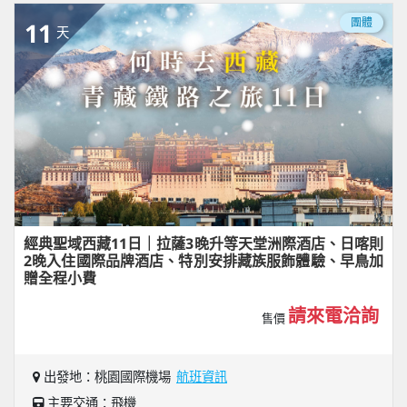
團體
11
天
經典聖域西藏11日｜拉薩3晚升等天堂洲際酒店、日喀則
2晚入住國際品牌酒店、特別安排藏族服飾體驗、早鳥加
贈全程小費
請來電洽詢
售價
出發地：桃園國際機場
航班資訊
主要交通：飛機