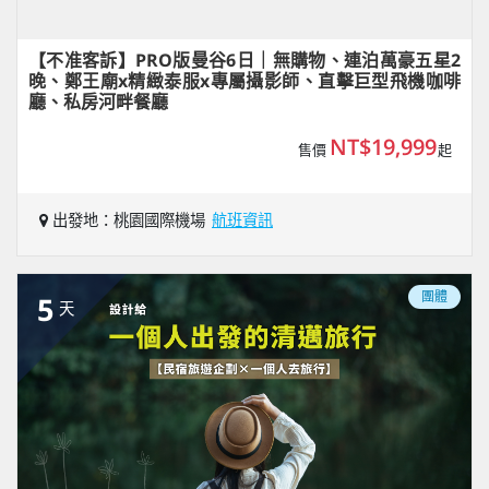
【不准客訴】PRO版曼谷6日｜無購物、連泊萬豪五星2
晚、鄭王廟x精緻泰服x專屬攝影師、直擊巨型飛機咖啡
廳、私房河畔餐廳
NT$19,999
售價
起
出發地：桃園國際機場
航班資訊
團體
5
天