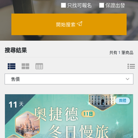
只找可報名
保證出發
開始搜索
搜尋結果
共有
1
筆商品
團體
11
天