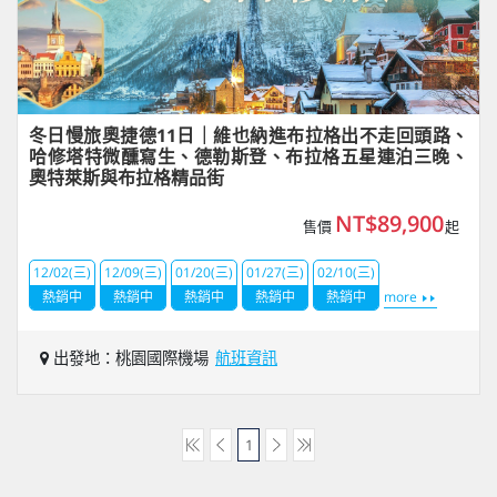
冬日慢旅奧捷德11日｜維也納進布拉格出不走回頭路、
哈修塔特微醺寫生、德勒斯登、布拉格五星連泊三晚、
奧特萊斯與布拉格精品街
NT$89,900
售價
起
12/02(三)
12/09(三)
01/20(三)
01/27(三)
02/10(三)
熱銷中
熱銷中
熱銷中
熱銷中
熱銷中
more
出發地：桃園國際機場
航班資訊
1