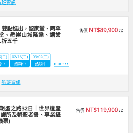
航班資訊
｜雙點進出，聖家堂、阿罕
NT$89,900
售價
起
堂、懸崖山城隆達、鋸齒
人折五千
5(二)
02/16(二)
03/02(二)
銷中
熱銷中
熱銷中
more
場
航班資訊
班牙朝聖之路32日｜世界遺產
NT$119,900
售價
起
庇護所及朝聖者餐、專業攝
機票)