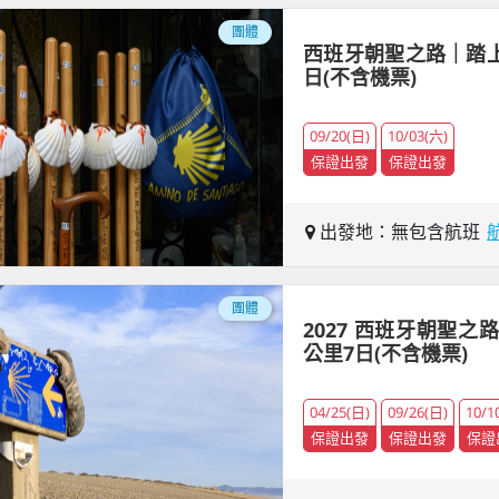
團體
西班牙朝聖之路｜踏上世
日(不含機票)
09/20(日)
10/03(六)
保證出發
保證出發
出發地：無包含航班
團體
2027 西班牙朝聖之
公里7日(不含機票)
04/25(日)
09/26(日)
10/1
保證出發
保證出發
保證