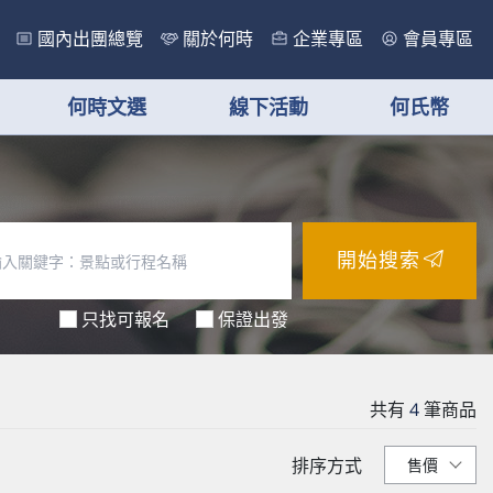
國內出團總覽
關於何時
企業專區
會員專區
何時文選
線下活動
何氏幣
開始搜索
只找可報名
保證出發
共有
4
筆商品
排序方式