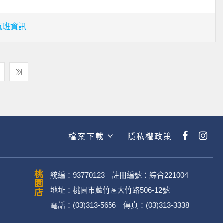
航班資訊
檔案下載
隱私權政策
桃園店
統編：93770123 註冊編號：綜合221004
地址：桃園市蘆竹區大竹路506-12號
電話：(03)313-5656 傳真：(03)313-3338