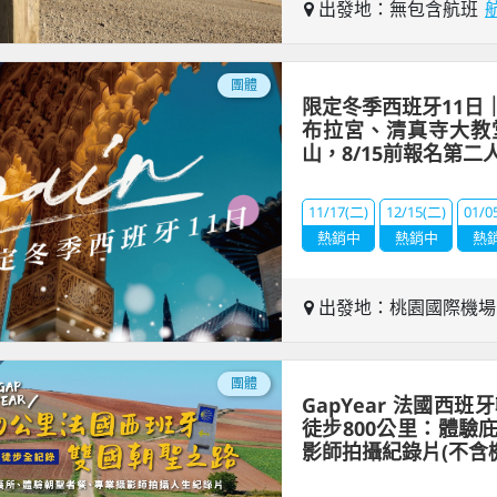
出發地：無包含航班
團體
限定冬季西班牙11日
布拉宮、清真寺大教
山，8/15前報名第二
11/17(二)
12/15(二)
01/0
熱銷中
熱銷中
熱
出發地：桃園國際機
團體
GapYear 法國西
徒步800公里：體驗
影師拍攝紀錄片(不含