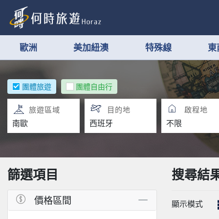
歐洲
美加紐澳
特殊線
東
團體旅遊
團體自由行
旅遊區域
目的地
啟程地
篩選項目
搜尋結
價格區間
顯示模式