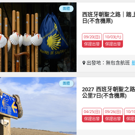
團體
西班牙朝聖之路｜踏上世
日(不含機票)
09/20(日)
10/03(六)
保證出發
保證出發
出發地：無包含航班
團體
2027 西班牙朝聖之
公里7日(不含機票)
04/25(日)
09/26(日)
10/1
保證出發
保證出發
保證