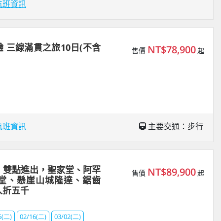
航班資訊
 三線滿貫之旅10日(不含
NT$78,900
售價
起
航班資訊
主要交通：步行
｜雙點進出，聖家堂、阿罕
NT$89,900
售價
起
堂、懸崖山城隆達、鋸齒
人折五千
5(二)
02/16(二)
03/02(二)