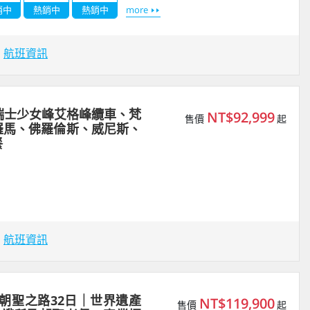
銷中
熱銷中
熱銷中
more
場
航班資訊
瑞士少女峰艾格峰纜車、梵
NT$92,999
售價
起
羅馬、佛羅倫斯、威尼斯、
餐
場
航班資訊
班牙朝聖之路32日｜世界遺產
NT$119,900
售價
起