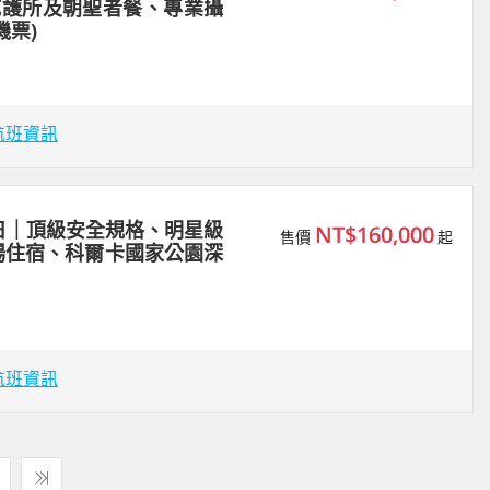
庇護所及朝聖者餐、專業攝
機票)
航班資訊
日｜頂級安全規格、明星級
NT$160,000
售價
起
場住宿、科爾卡國家公園深
航班資訊