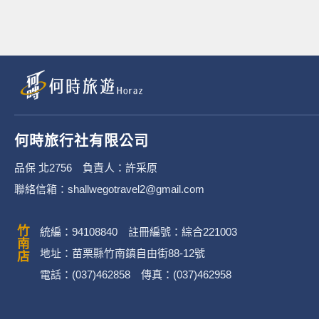
何時旅行社有限公司
品保 北2756 負責人：許采原
聯絡信箱：shallwegotravel2@gmail.com
竹南店
統編：94108840 註冊編號：綜合221003
地址：苗栗縣竹南鎮自由街88-12號
電話：(037)462858 傳真：(037)462958