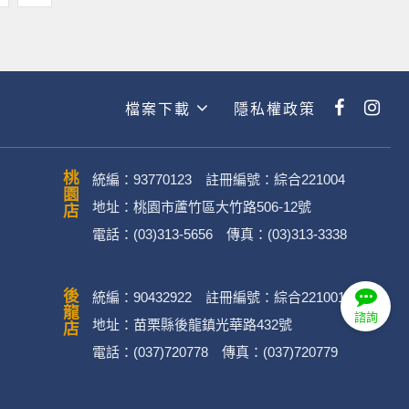
檔案下載
隱私權政策
桃園店
統編：93770123 註冊編號：綜合221004
地址：桃園市蘆竹區大竹路506-12號
電話：(03)313-5656 傳真：(03)313-3338
後龍店
統編：90432922 註冊編號：綜合221001
諮詢
地址：苗栗縣後龍鎮光華路432號
電話：(037)720778 傳真：(037)720779