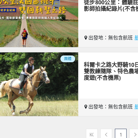
徒步800公里：體驗
影師拍攝紀錄片(不含
出發地：無包含航班
團體
科爾卡之路大野騎10
雙教練隨隊、特色農
度遊(不含機票)
出發地：無包含航班
1