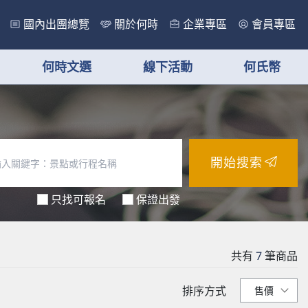
國內出團總覽
關於何時
企業專區
會員專區
何時文選
線下活動
何氏幣
開始搜索
只找可報名
保證出發
共有
7
筆商品
排序方式