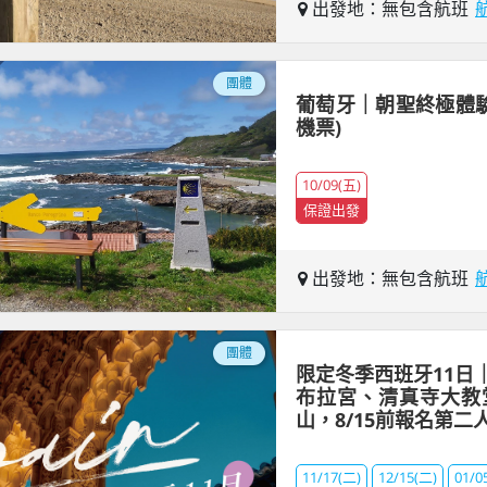
出發地：無包含航班
團體
葡萄牙｜朝聖終極體驗
機票)
10/09(五)
保證出發
出發地：無包含航班
團體
限定冬季西班牙11日
布拉宮、清真寺大教
山，8/15前報名第二
11/17(二)
12/15(二)
01/0