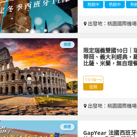
熱銷中
熱銷中
熱
出發地：桃園國際機
團體
限定瑞義雙國10日｜
蒂岡、義大利經典，
比薩、米蘭，無自理
11/16(一)
促銷
出發地：桃園國際機
團體
GapYear 法國西