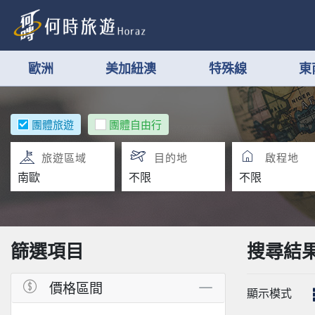
歐洲
美加紐澳
特殊線
東
團體旅遊
團體自由行
旅遊區域
目的地
啟程地
篩選項目
搜尋結
價格區間
顯示模式