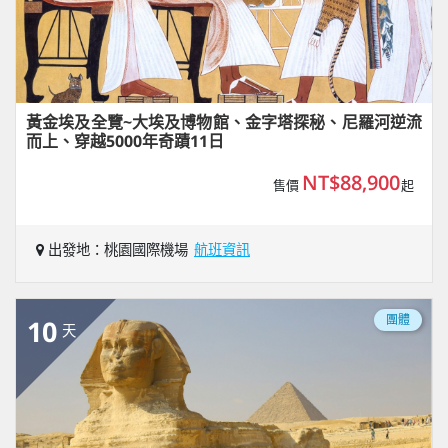
黃金埃及全覽~大埃及博物館、金字塔探秘、尼羅河逆流
而上、穿越5000年奇蹟11日
NT$88,900
售價
起
出發地：桃園國際機場
航班資訊
團體
10
天