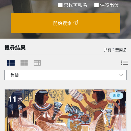
只找可報名
保證出發
開始搜索
搜尋結果
共有
2
筆商品
團體
11
天