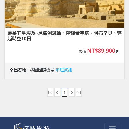
豪華五星埃及~尼羅河遊輪、階梯金字塔、阿布辛貝、穿
越時空10日
NT$89,900
售價
起
出發地：桃園國際機場
航班資訊
1